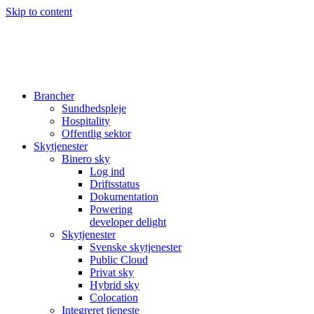
Skip to content
Brancher
Sundhedspleje
Hospitality
Offentlig sektor
Skytjenester
Binero sky
Log ind
Driftsstatus
Dokumentation
Powering
developer delight
Skytjenester
Svenske skytjenester
Public Cloud
Privat sky
Hybrid sky
Colocation
Integreret tjeneste