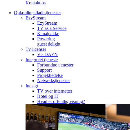
Kontakt os
Opkoblingsflade-tjenester
EzyStream
EzyStream
TV as a Service
Kanalpakke
Powering
guest delight
Tv-licenser
Vis DAZN
Integreret tjeneste
Forbundne tjenester
Support
Projektledelse
Netværkstjenester
Indsigt
TV over internettet
Hotel og IT
Hvad er offentlig visning?