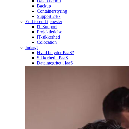
Databasedrift
Backup
Containerstyring
Support 24/7
End-to-end-tjenester
IT Support
Projektledelse
IT-sikkerhed
Colocation
Indsigt
Hvad betyder PaaS?
Sikkerhed i PaaS
Dataintegritet i IaaS