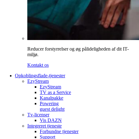
Reducer forstyrrelser og øg pålideligheden af dit IT-
miljø.
Kontakt os
Opkoblingsflade-tjenester
EzyStream
EzyStream
TV as a Service
Kanalpakke
Powering
guest delight
Tv-licenser
Vis DAZN
Integreret tjeneste
Forbundne tjenester
Support