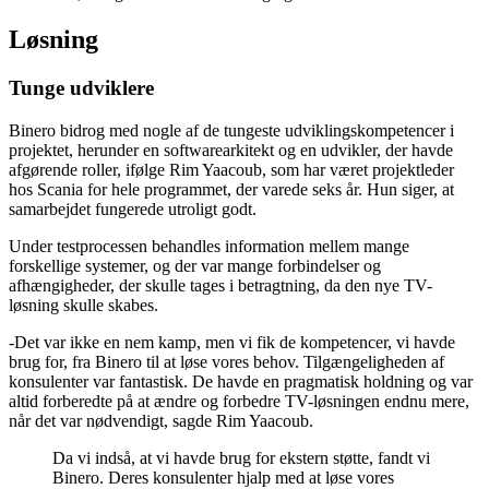
Løsning
Tunge udviklere
Binero bidrog med nogle af de tungeste udviklingskompetencer i
projektet, herunder en softwarearkitekt og en udvikler, der havde
afgørende roller, ifølge Rim Yaacoub, som har været projektleder
hos Scania for hele programmet, der varede seks år. Hun siger, at
samarbejdet fungerede utroligt godt.
Under testprocessen behandles information mellem mange
forskellige systemer, og der var mange forbindelser og
afhængigheder, der skulle tages i betragtning, da den nye TV-
løsning skulle skabes.
-Det var ikke en nem kamp, men vi fik de kompetencer, vi havde
brug for, fra Binero til at løse vores behov. Tilgængeligheden af
konsulenter var fantastisk. De havde en pragmatisk holdning og var
altid forberedte på at ændre og forbedre TV-løsningen endnu mere,
når det var nødvendigt, sagde Rim Yaacoub.
Da vi indså, at vi havde brug for ekstern støtte, fandt vi
Binero. Deres konsulenter hjalp med at løse vores