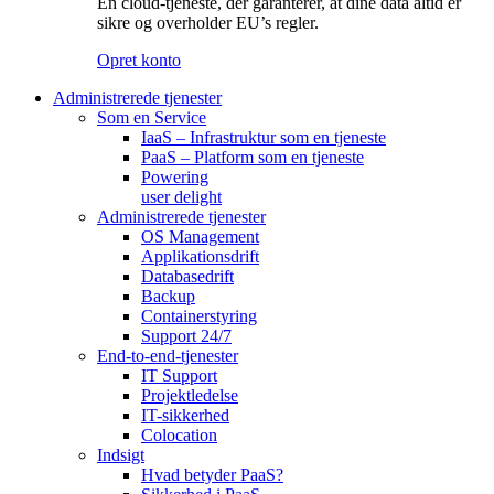
En cloud-tjeneste, der garanterer, at dine data altid er
sikre og overholder EU’s regler.
Opret konto
Administrerede tjenester
Som en Service
IaaS – Infrastruktur som en tjeneste
PaaS – Platform som en tjeneste
Powering
user delight
Administrerede tjenester
OS Management
Applikationsdrift
Databasedrift
Backup
Containerstyring
Support 24/7
End-to-end-tjenester
IT Support
Projektledelse
IT-sikkerhed
Colocation
Indsigt
Hvad betyder PaaS?