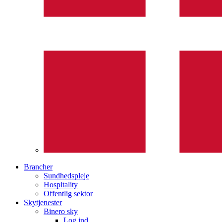
Brancher
Sundhedspleje
Hospitality
Offentlig sektor
Skytjenester
Binero sky
Log ind