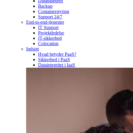
Databasedrift
Backup
Containerstyring
Support 24/7
End-to-end-tjenester
IT Support
Projektledelse
IT-sikkerhed
Colocation
Indsigt
Hvad betyder PaaS?
Sikkerhed i PaaS
Dataintegritet i IaaS