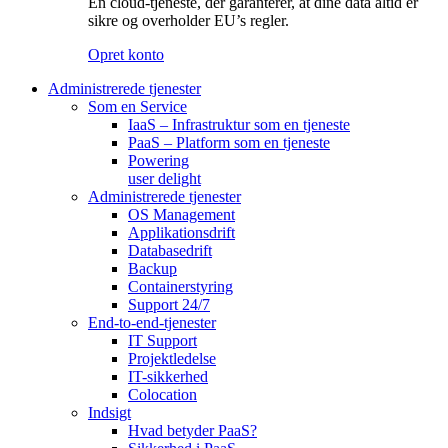
En cloud-tjeneste, der garanterer, at dine data altid er
sikre og overholder EU’s regler.
Opret konto
Administrerede tjenester
Som en Service
IaaS – Infrastruktur som en tjeneste
PaaS – Platform som en tjeneste
Powering
user delight
Administrerede tjenester
OS Management
Applikationsdrift
Databasedrift
Backup
Containerstyring
Support 24/7
End-to-end-tjenester
IT Support
Projektledelse
IT-sikkerhed
Colocation
Indsigt
Hvad betyder PaaS?