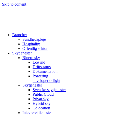
Skip to content
Brancher
Sundhedspleje
Hospitality
Offentlig sektor
Skytjenester
Binero sky
Log ind
Driftsstatus
Dokumentation
Powering
developer delight
Skytjenester
Svenske skytjenester
Public Cloud
Privat sky
Hybrid sky
Colocation
Integreret tjeneste