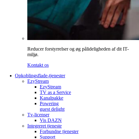
Reducer forstyrrelser og øg pålideligheden af dit IT-
miljø.
Kontakt os
Opkoblingsflade-tjenester
EzyStream
EzyStream
TV as a Service
Kanalpakke
Powering
guest delight
Tv-licenser
Vis DAZN
Integreret tjeneste
Forbundne tjenester
Support