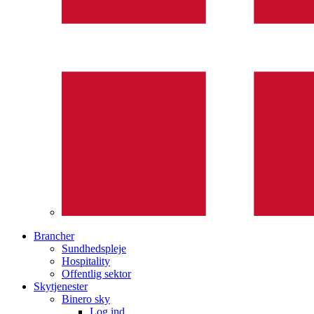
Brancher
Sundhedspleje
Hospitality
Offentlig sektor
Skytjenester
Binero sky
Log ind