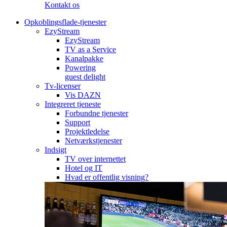
Kontakt os
Opkoblingsflade-tjenester
EzyStream
EzyStream
TV as a Service
Kanalpakke
Powering
guest delight
Tv-licenser
Vis DAZN
Integreret tjeneste
Forbundne tjenester
Support
Projektledelse
Netværkstjenester
Indsigt
TV over internettet
Hotel og IT
Hvad er offentlig visning?