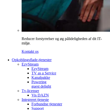
Reducer forstyrrelser og øg pålideligheden af dit IT-
miljø.
Kontakt os
Opkoblingsflade-tjenester
EzyStream
EzyStream
TV as a Service
Kanalpakke
Powering
guest delight
Tv-licenser
Vis DAZN
Integreret tjeneste
Forbundne tjenester
Support