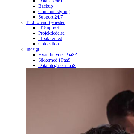
Databasedrift
Backup
Containerstyring
Support 24/7
End-to-end-tjenester
IT Support
Projektledelse
IT-sikkerhed
Colocation
Indsigt
Hvad betyder PaaS?
Sikkerhed i PaaS
Dataintegritet i IaaS