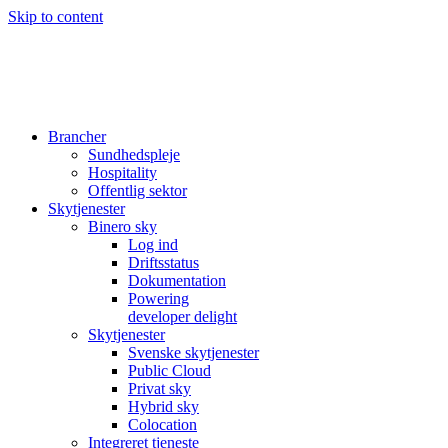
Skip to content
Brancher
Sundhedspleje
Hospitality
Offentlig sektor
Skytjenester
Binero sky
Log ind
Driftsstatus
Dokumentation
Powering
developer delight
Skytjenester
Svenske skytjenester
Public Cloud
Privat sky
Hybrid sky
Colocation
Integreret tjeneste