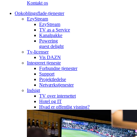
Kontakt os
Opkoblingsflade-tjenester
EzyStream
EzyStream
TV as a Service
Kanalpakke
Powering
guest delight
Tv-licenser
Vis DAZN
Integreret tjeneste
Forbundne tjenester
Support
Projektledelse
Netværkstjenester
Indsigt
TV over internettet
Hotel og IT
Hvad er offentlig visning?