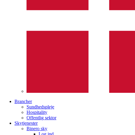
Brancher
Sundhedspleje
Hospitality
Offentlig sektor
Skytjenester
Binero sky
Log ind