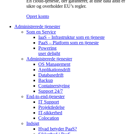
En cloud-tjeneste, der garanterer, at dine data altid er
sikre og overholder EU’s regler.
Opret konto
Administrerede tjenester
Som en Service
IaaS – Infrastruktur som en tjeneste
PaaS – Platform som en tjeneste
Powering
user delight
Administrerede tjenester
OS Management
Applikationsdrift
Databasedrift
Backup
Containerstyring
Support 24/7
End-to-end-tjenester
IT Support
Projektledelse
IT-sikkerhed
Colocation
Indsigt
Hvad betyder PaaS?