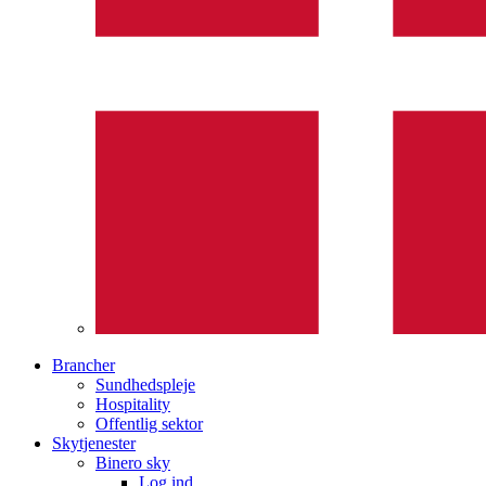
Brancher
Sundhedspleje
Hospitality
Offentlig sektor
Skytjenester
Binero sky
Log ind