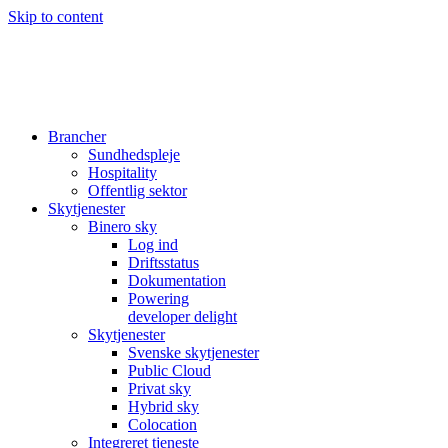
Skip to content
Brancher
Sundhedspleje
Hospitality
Offentlig sektor
Skytjenester
Binero sky
Log ind
Driftsstatus
Dokumentation
Powering
developer delight
Skytjenester
Svenske skytjenester
Public Cloud
Privat sky
Hybrid sky
Colocation
Integreret tjeneste