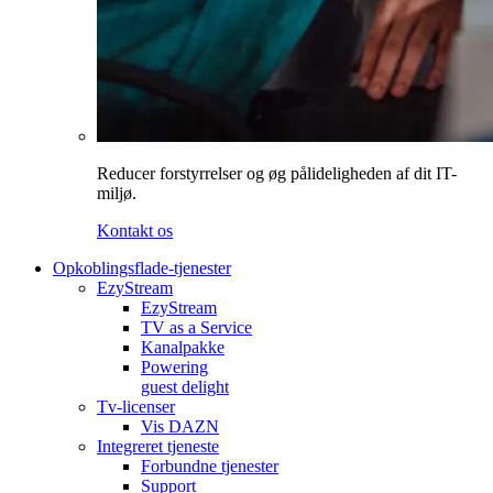
Reducer forstyrrelser og øg pålideligheden af dit IT-
miljø.
Kontakt os
Opkoblingsflade-tjenester
EzyStream
EzyStream
TV as a Service
Kanalpakke
Powering
guest delight
Tv-licenser
Vis DAZN
Integreret tjeneste
Forbundne tjenester
Support