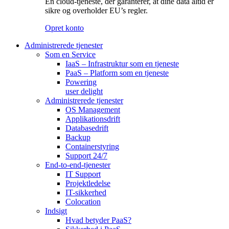
En cloud-tjeneste, der garanterer, at dine data altid er
sikre og overholder EU’s regler.
Opret konto
Administrerede tjenester
Som en Service
IaaS – Infrastruktur som en tjeneste
PaaS – Platform som en tjeneste
Powering
user delight
Administrerede tjenester
OS Management
Applikationsdrift
Databasedrift
Backup
Containerstyring
Support 24/7
End-to-end-tjenester
IT Support
Projektledelse
IT-sikkerhed
Colocation
Indsigt
Hvad betyder PaaS?