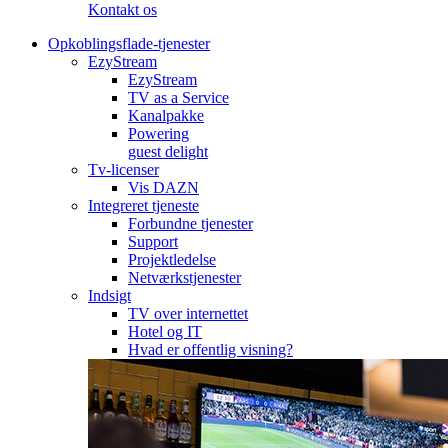
Kontakt os
Opkoblingsflade-tjenester
EzyStream
EzyStream
TV as a Service
Kanalpakke
Powering
guest delight
Tv-licenser
Vis DAZN
Integreret tjeneste
Forbundne tjenester
Support
Projektledelse
Netværkstjenester
Indsigt
TV over internettet
Hotel og IT
Hvad er offentlig visning?