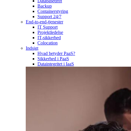
Databasedrift
Backup
Containerstyring
Support 24/7
End-to-end-tjenester
IT Support
Projektledelse
IT-sikkerhed
Colocation
Indsigt
Hvad betyder PaaS?
Sikkerhed i PaaS
Dataintegritet i IaaS