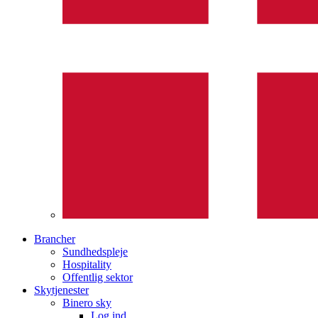
Brancher
Sundhedspleje
Hospitality
Offentlig sektor
Skytjenester
Binero sky
Log ind