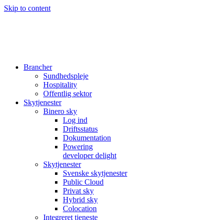
Skip to content
Brancher
Sundhedspleje
Hospitality
Offentlig sektor
Skytjenester
Binero sky
Log ind
Driftsstatus
Dokumentation
Powering
developer delight
Skytjenester
Svenske skytjenester
Public Cloud
Privat sky
Hybrid sky
Colocation
Integreret tjeneste