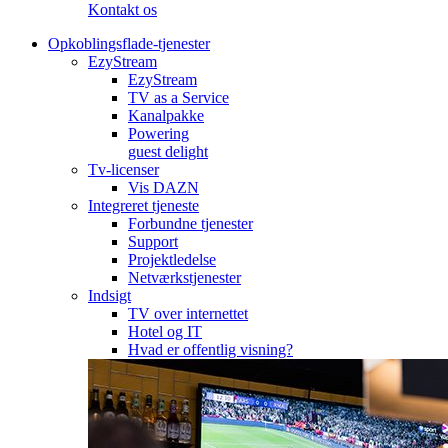
Kontakt os
Opkoblingsflade-tjenester
EzyStream
EzyStream
TV as a Service
Kanalpakke
Powering
guest delight
Tv-licenser
Vis DAZN
Integreret tjeneste
Forbundne tjenester
Support
Projektledelse
Netværkstjenester
Indsigt
TV over internettet
Hotel og IT
Hvad er offentlig visning?