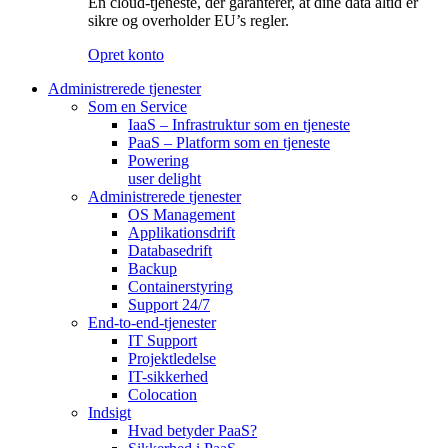
En cloud-tjeneste, der garanterer, at dine data altid er
sikre og overholder EU’s regler.
Opret konto
Administrerede tjenester
Som en Service
IaaS – Infrastruktur som en tjeneste
PaaS – Platform som en tjeneste
Powering
user delight
Administrerede tjenester
OS Management
Applikationsdrift
Databasedrift
Backup
Containerstyring
Support 24/7
End-to-end-tjenester
IT Support
Projektledelse
IT-sikkerhed
Colocation
Indsigt
Hvad betyder PaaS?