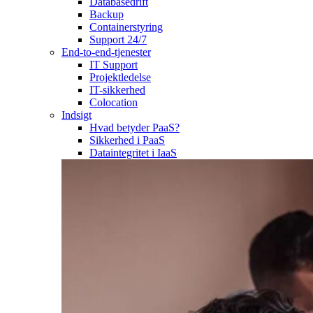
Databasedrift
Backup
Containerstyring
Support 24/7
End-to-end-tjenester
IT Support
Projektledelse
IT-sikkerhed
Colocation
Indsigt
Hvad betyder PaaS?
Sikkerhed i PaaS
Dataintegritet i IaaS