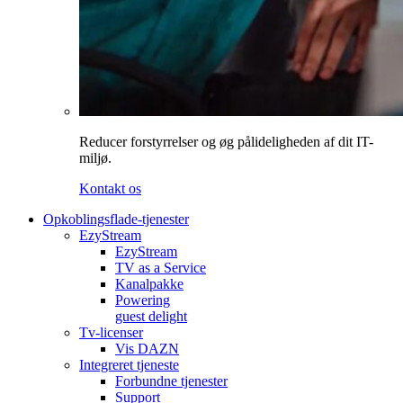
Reducer forstyrrelser og øg pålideligheden af dit IT-
miljø.
Kontakt os
Opkoblingsflade-tjenester
EzyStream
EzyStream
TV as a Service
Kanalpakke
Powering
guest delight
Tv-licenser
Vis DAZN
Integreret tjeneste
Forbundne tjenester
Support