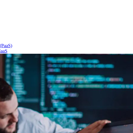
 (PaaS)
IaaS