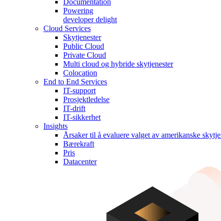
Documentation
Powering
developer delight
Cloud Services
Skytjenester
Public Cloud
Private Cloud
Multi cloud og hybride skytjenester
Colocation
End to End Services
IT-support
Prosjektledelse
IT-drift
IT-sikkerhet
Insights
Årsaker til å evaluere valget av amerikanske skytje
Bærekraft
Pris
Datacenter