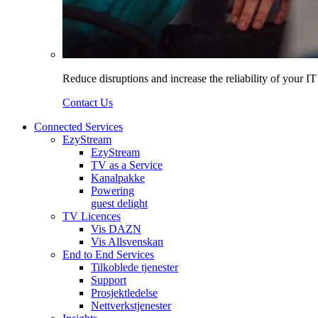
Reduce disruptions and increase the reliability of your I
Contact Us
Connected Services
EzyStream
EzyStream
TV as a Service
Kanalpakke
Powering
guest delight
TV Licences
Vis DAZN
Vis Allsvenskan
End to End Services
Tilkoblede tjenester
Support
Prosjektledelse
Nettverkstjenester