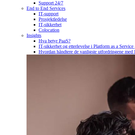
Support 24/7
End to End Services
IT-support
Prosjektledelse
IT-sikkerhet
Colocation
Insights
Hva betyr PaaS?
IT-sikkerhet og etterlevelse i Platform as a Service
Hvordan håndtere de vanligste utfordringene med 