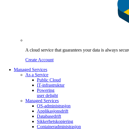
A cloud service that guarantees your data is always sec
Create Account
Managed Services
As a Service
Public Cloud
IT-infrastruktur
Powering
user delight
Managed Services
OS‑administrasjon
Applikasjonsdrift
Databasedrift
Sikkerhetskopiering
Containeradministrasjon