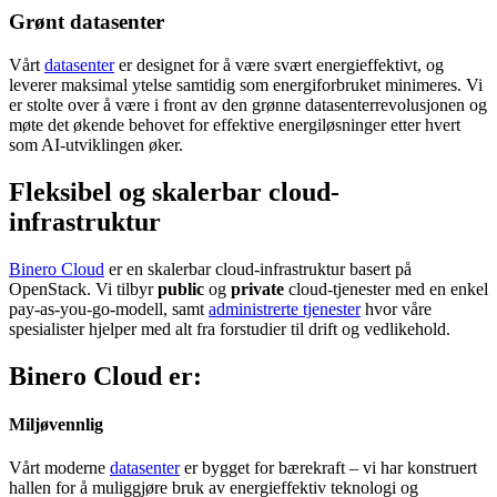
Grønt datasenter
Vårt
datasenter
er designet for å være svært energieffektivt, og
leverer maksimal ytelse samtidig som energiforbruket minimeres. Vi
er stolte over å være i front av den grønne datasenterrevolusjonen og
møte det økende behovet for effektive energiløsninger etter hvert
som AI-utviklingen øker.
Fleksibel og skalerbar
cloud-
infrastruktur
Binero Cloud
er en skalerbar cloud-infrastruktur basert på
OpenStack. Vi tilbyr
public
og
private
cloud-tjenester med en enkel
pay-as-you-go-modell, samt
administrerte tjenester
hvor våre
spesialister hjelper med alt fra forstudier til drift og vedlikehold.
Binero Cloud
er:
Miljøvennlig
Vårt moderne
datasenter
er bygget for bærekraft – vi har konstruert
hallen for å muliggjøre bruk av energieffektiv teknologi og