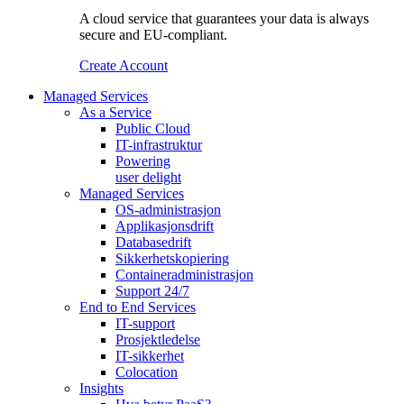
A cloud service that guarantees your data is always
secure and EU-compliant.
Create Account
Managed Services
As a Service
Public Cloud
IT-infrastruktur
Powering
user delight
Managed Services
OS‑administrasjon
Applikasjonsdrift
Databasedrift
Sikkerhetskopiering
Containeradministrasjon
Support 24/7
End to End Services
IT-support
Prosjektledelse
IT-sikkerhet
Colocation
Insights