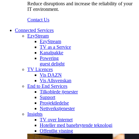
Reduce disruptions and increase the reliability of your
IT environment.
Contact Us
Connected Services
EzyStream
EzyStream
TV as a Service
Kanalpakke
Powering
guest delight
TV Licences
Vis DAZN
Vis Allsvenskan
End to End Services
Tilkoblede tjenester
Support
Prosjektledelse
Nettverkstjenester
Insights
TV over Internet
Hoteller med banebrytende teknologi
Offentlig visning