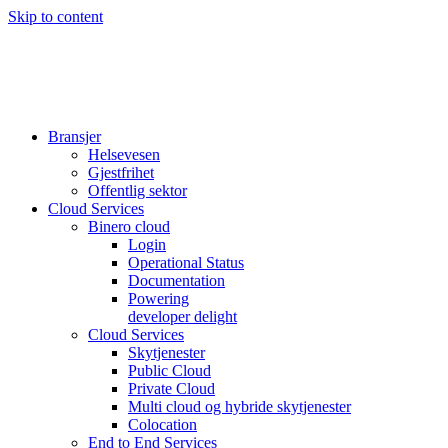
Skip to content
Bransjer
Helsevesen
Gjestfrihet
Offentlig sektor
Cloud Services
Binero cloud
Login
Operational Status
Documentation
Powering
developer delight
Cloud Services
Skytjenester
Public Cloud
Private Cloud
Multi cloud og hybride skytjenester
Colocation
End to End Services