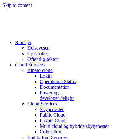
Skip to content
Bransjer
Helsevesen
Gjestfrihet
Offentlig sektor
Cloud Services
Binero cloud
Login
Operational Status
Documentation
Powering
developer delight
Cloud Services
Skytjenester
Public Cloud
Private Cloud
Multi cloud og hybride skytjenester
Colocation
End to End Services