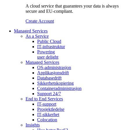
A cloud service that guarantees your data is always
secure and EU-compliant.
Create Account
Managed Services
As a Service
Public Cloud
IT-infrastruktur
Powering
user delight
Managed Services
OS‑administrasjon
Applikasjonsdrift
Databasedrift
Sikkerhetskopiering
Containeradministrasjon
Support 24/7
End to End Services
IT-support
Prosjektledelse
IT-sikkerhet
Colocation
Insights