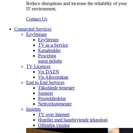
Reduce disruptions and increase the reliability of your
IT environment.
Contact Us
Connected Services
EzyStream
EzyStream
TV as a Service
Kanalpakke
Powering
guest delight
TV Licences
Vis DAZN
Vis Allsvenskan
End to End Services
Tilkoblede tjenester
Support
Prosjektledelse
Nettverkstjenester
Insights
TV over Internet
Hoteller med banebrytende teknologi
Offentlig visning