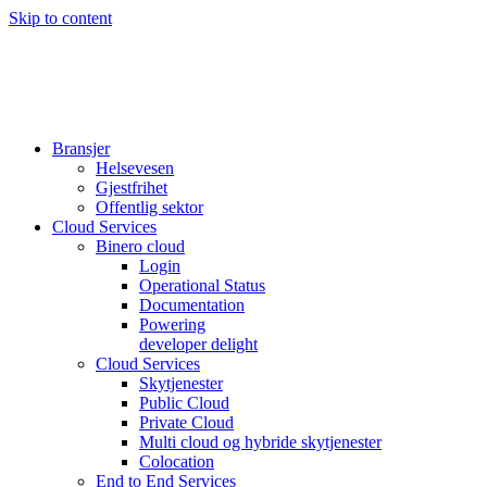
Skip to content
Bransjer
Helsevesen
Gjestfrihet
Offentlig sektor
Cloud Services
Binero cloud
Login
Operational Status
Documentation
Powering
developer delight
Cloud Services
Skytjenester
Public Cloud
Private Cloud
Multi cloud og hybride skytjenester
Colocation
End to End Services