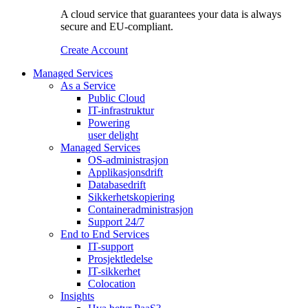
A cloud service that guarantees your data is always
secure and EU-compliant.
Create Account
Managed Services
As a Service
Public Cloud
IT-infrastruktur
Powering
user delight
Managed Services
OS‑administrasjon
Applikasjonsdrift
Databasedrift
Sikkerhetskopiering
Containeradministrasjon
Support 24/7
End to End Services
IT-support
Prosjektledelse
IT-sikkerhet
Colocation
Insights