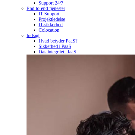
Support 24/7
End-to-end-tjenester
IT Support
Projektledelse
IT-sikkerhed
Colocation
Indsigt
Hvad betyder PaaS?
Sikkerhed i PaaS
Dataintegritet i IaaS