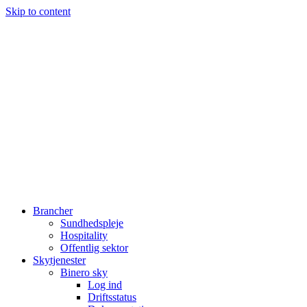
Skip to content
Brancher
Sundhedspleje
Hospitality
Offentlig sektor
Skytjenester
Binero sky
Log ind
Driftsstatus