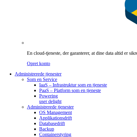
En cloud-tjeneste, der garanterer, at dine data altid er si
Opret konto
Administrerede tjenester
Som en Service
IaaS – Infrastruktur som en tjeneste
PaaS – Platform som en tjeneste
Powering
user delight
Administrerede tjenester
OS Management
Applikationsdrift
Databasedrift
Backup
Containerstyring