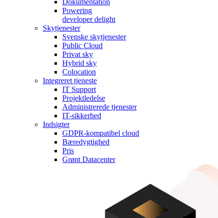
Dokumentation
Powering
developer delight
Skytjenester
Svenske skytjenester
Public Cloud
Privat sky
Hybrid sky
Colocation
Integreret tjeneste
IT Support
Projektledelse
Administrerede tjenester
IT-sikkerhed
Indsigter
GDPR-kompatibel cloud
Bæredygtighed
Pris
Grønt Datacenter