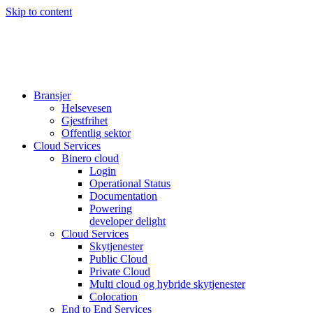
Skip to content
Bransjer
Helsevesen
Gjestfrihet
Offentlig sektor
Cloud Services
Binero cloud
Login
Operational Status
Documentation
Powering
developer delight
Cloud Services
Skytjenester
Public Cloud
Private Cloud
Multi cloud og hybride skytjenester
Colocation
End to End Services