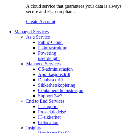
A cloud service that guarantees your data is always
secure and EU-compliant.
Create Account
Managed Services
As a Service
Public Cloud
IT-infrastruktur
Powering
user delight
Managed Services
OS‑administrasjon
Applikasjonsdrift
Databasedrift
Sikkerhetskopiering
Containeradministrasjon
Support 24/7
End to End Services
IT-support
Prosjektledelse
IT-sikkerhet
Colocation
Insights