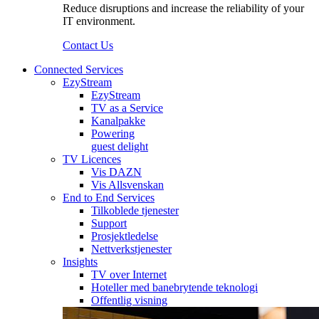
Reduce disruptions and increase the reliability of your
IT environment.
Contact Us
Connected Services
EzyStream
EzyStream
TV as a Service
Kanalpakke
Powering
guest delight
TV Licences
Vis DAZN
Vis Allsvenskan
End to End Services
Tilkoblede tjenester
Support
Prosjektledelse
Nettverkstjenester
Insights
TV over Internet
Hoteller med banebrytende teknologi
Offentlig visning