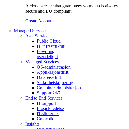
A cloud service that guarantees your data is always
secure and EU-compliant.
Create Account
Managed Services
As a Service
Public Cloud
IT-infrastruktur
Powering
user delight
Managed Services
OS‑administrasjon
Applikasjonsdrift
Databasedrift
Sikkerhetskopiering
Containeradministrasjon
Support 24/7
End to End Services
IT-support
Prosjektledelse
IT-sikkerhet
Colocation
Insights