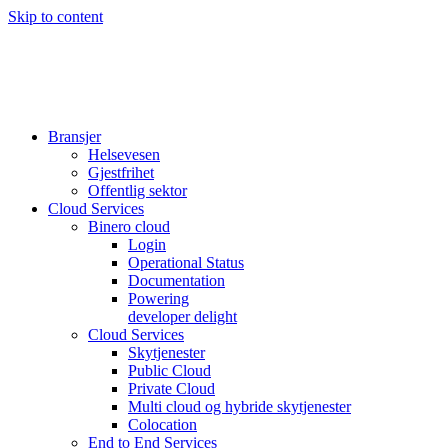
Skip to content
Bransjer
Helsevesen
Gjestfrihet
Offentlig sektor
Cloud Services
Binero cloud
Login
Operational Status
Documentation
Powering
developer delight
Cloud Services
Skytjenester
Public Cloud
Private Cloud
Multi cloud og hybride skytjenester
Colocation
End to End Services