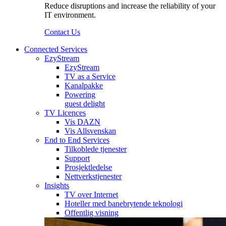
Reduce disruptions and increase the reliability of your
IT environment.
Contact Us
Connected Services
EzyStream
EzyStream
TV as a Service
Kanalpakke
Powering
guest delight
TV Licences
Vis DAZN
Vis Allsvenskan
End to End Services
Tilkoblede tjenester
Support
Prosjektledelse
Nettverkstjenester
Insights
TV over Internet
Hoteller med banebrytende teknologi
Offentlig visning