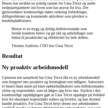
Binero har utviklet en tydelig ramme for Gina Tricot og andre
tredjepartspartnere om hvem som har ansvar for hva. Det
gjennomføres kontinuerlige møter omkring forbedringer,
driftsproblemer og kommende aktiviteter som påvirker e-
handelsplattformen.
Binero er en trygg og dyktig driftsleverandør som
forstår kundens behov og gir råd og anbefalinger som
bidrar til proaktivitet og effektivitet for hele driften.
Thomas Andreen, CDO hos Gina Tricot
Resultat
Ny
proaktiv
arbeidsmodell
Gjennom tett samarbeid har Gina Tricot fått en ny arbeidsmodell
som fungerer mer proaktivt og forutsigbart enn tidligere. Suksessen
er basert blant annet på klare nøkkelindikatorer som driftskostnader,
ytelse og responstider, som nå følges opp hver uke. Styrken i den
kontinuerlige oppfølgingen gjør at Gina Tricot oppdager på forhånd
hvis for eksempel responstider endres og hvorfor, og kan dermed
handle proaktivt. For Gina Tricot betyr denne nye arbeidsmåten
verdifull innsikt og høyere effektivitet for virksomheten, noe som