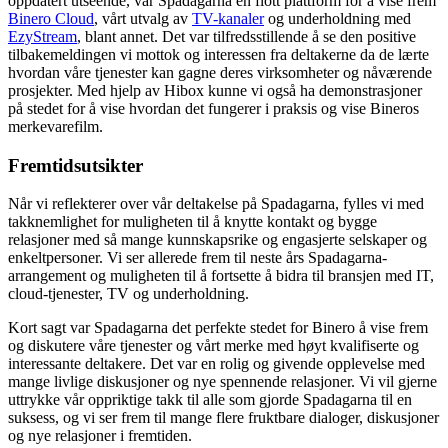
oppdatert utseende, var Spadagarna en flott plattform for å vise frem
Binero Cloud
, vårt utvalg av
TV-kanaler
og underholdning med
EzyStream
, blant annet. Det var tilfredsstillende å se den positive
tilbakemeldingen vi mottok og interessen fra deltakerne da de lærte
hvordan våre tjenester kan gagne deres virksomheter og nåværende
prosjekter. Med hjelp av Hibox kunne vi også ha demonstrasjoner
på stedet for å vise hvordan det fungerer i praksis og vise Bineros
merkevarefilm.
Fremtidsutsikter
Når vi reflekterer over vår deltakelse på Spadagarna, fylles vi med
takknemlighet for muligheten til å knytte kontakt og bygge
relasjoner med så mange kunnskapsrike og engasjerte selskaper og
enkeltpersoner. Vi ser allerede frem til neste års Spadagarna-
arrangement og muligheten til å fortsette å bidra til bransjen med IT,
cloud-tjenester, TV og underholdning.
Kort sagt var Spadagarna det perfekte stedet for Binero å vise frem
og diskutere våre tjenester og vårt merke med høyt kvalifiserte og
interessante deltakere. Det var en rolig og givende opplevelse med
mange livlige diskusjoner og nye spennende relasjoner. Vi vil gjerne
uttrykke vår oppriktige takk til alle som gjorde Spadagarna til en
suksess, og vi ser frem til mange flere fruktbare dialoger, diskusjoner
og nye relasjoner i fremtiden.