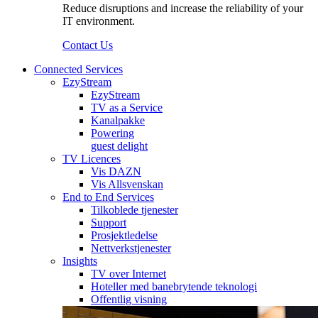
Reduce disruptions and increase the reliability of your
IT environment.
Contact Us
Connected Services
EzyStream
EzyStream
TV as a Service
Kanalpakke
Powering
guest delight
TV Licences
Vis DAZN
Vis Allsvenskan
End to End Services
Tilkoblede tjenester
Support
Prosjektledelse
Nettverkstjenester
Insights
TV over Internet
Hoteller med banebrytende teknologi
Offentlig visning