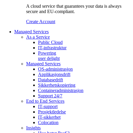
A cloud service that guarantees your data is always
secure and EU-compliant.
Create Account
Managed Services
As a Service
Public Cloud
IT-infrastruktur
Powering
user delight
Managed Services
OS‑administrasjon
Applikasjonsdrift
Databasedrift
Sikkerhetskopiering
Containeradministrasjon
Support 24/7
End to End Services
IT-support
Prosjektledelse
IT-sikkerhet
Colocation
Insights