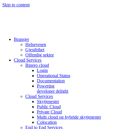
Skip to content
Bransjer
Helsevesen
Gjestfrihet
Offentlig sektor
Cloud Services
Binero cloud
Login
Operational Status
Documentation
Powering
developer delight
Cloud Services
Skytjenester
Public Cloud
Private Cloud
Multi cloud og hybride skytjenester
Colocation
End to End Services