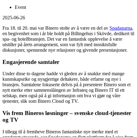
Event
2025-06-26
Fra 18. til 20. mai var Binero stolte av å være en del av
Spadagarna
,
en begivenhet som i år ble holdt på Billingehus i Skövde, dedikert til
spa- og hotellbransjen. Det var en fantastisk opplevelse å være
utstiller på årets arrangement, som var fylt med innsiktsfulle
diskusjoner, spennende nye relasjoner og givende presentasjoner.
Engasjerende samtaler
Under disse to dagene hadde vi gleden av å snakke med mange
kunnskapsrike og nysgjerrige deltakere, både erfarne og nye i
bransjen. Samtalene fokuserte delvis på å presentere Binero som et
nytt merke etter sammenslåingen av Infrateq og Binero IT til ett
selskap, men også på å gi informasjon om hva vi gjør og våre
tjenester, slik som Binero Cloud og TV.
Vis frem Bineros løsninger – svenske
cloud-tjenester
og
TV
I tillegg til å fremheve Bineros fantastiske nye merke med et