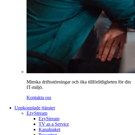
Minska driftsstörningar och öka tillförlitligheten för din
IT-miljö.
Kontakta oss
Uppkopplade tjänster
EzyStream
EzyStream
TV as a Service
Kanalpaket
Powering