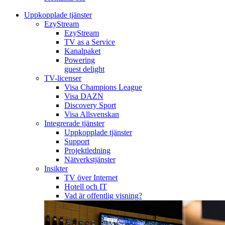
Uppkopplade tjänster
EzyStream
EzyStream
TV as a Service
Kanalpaket
Powering
guest delight
TV-licenser
Visa Champions League
Visa DAZN
Discovery Sport
Visa Allsvenskan
Integrerade tjänster
Uppkopplade tjänster
Support
Projektledning
Nätverkstjänster
Insikter
TV över Internet
Hotell och IT
Vad är offentlig visning?