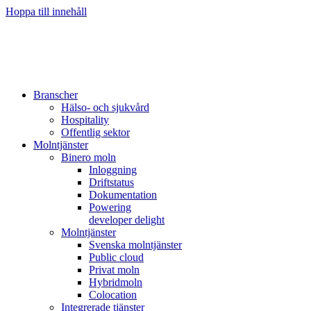
Hoppa till innehåll
Branscher
Hälso- och sjukvård
Hospitality
Offentlig sektor
Molntjänster
Binero moln
Inloggning
Driftstatus
Dokumentation
Powering
developer delight
Molntjänster
Svenska molntjänster
Public cloud
Privat moln
Hybridmoln
Colocation
Integrerade tjänster