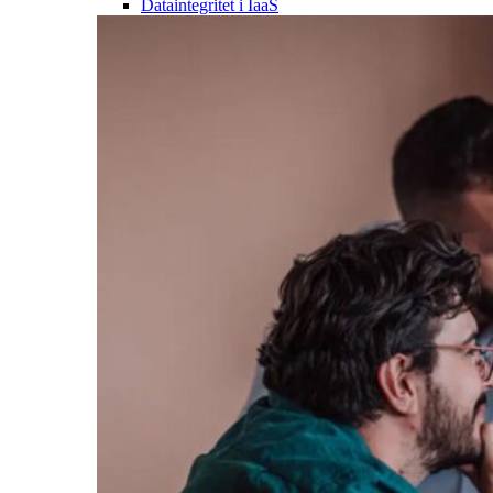
Dataintegritet i IaaS