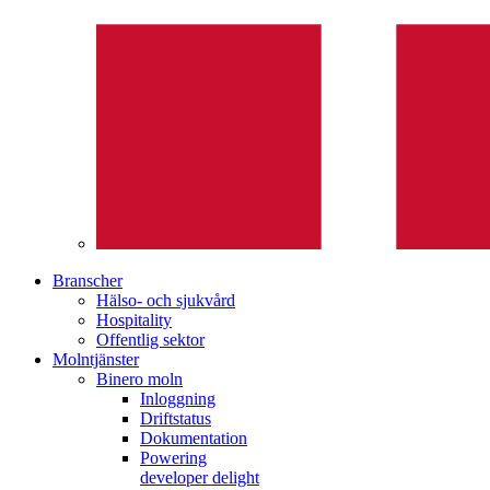
Branscher
Hälso- och sjukvård
Hospitality
Offentlig sektor
Molntjänster
Binero moln
Inloggning
Driftstatus
Dokumentation
Powering
developer delight