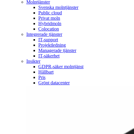
Molntjänster
Svenska molntjänster
Public cloud
Privat moln
Hybridmoln
Colocation
Integrerade tjänster
IT-support
Projektledning
Managerade tjänster
IT-säkerhet
Insikter
GDPR-säker molntjänst
Hållbart
Pris
Grönt datacenter