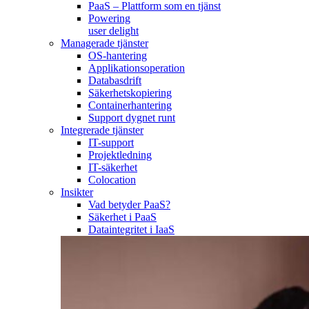
PaaS – Plattform som en tjänst
Powering
user delight
Managerade tjänster
OS-hantering
Applikationsoperation
Databasdrift
Säkerhetskopiering
Containerhantering
Support dygnet runt
Integrerade tjänster
IT-support
Projektledning
IT-säkerhet
Colocation
Insikter
Vad betyder PaaS?
Säkerhet i PaaS
Dataintegritet i IaaS