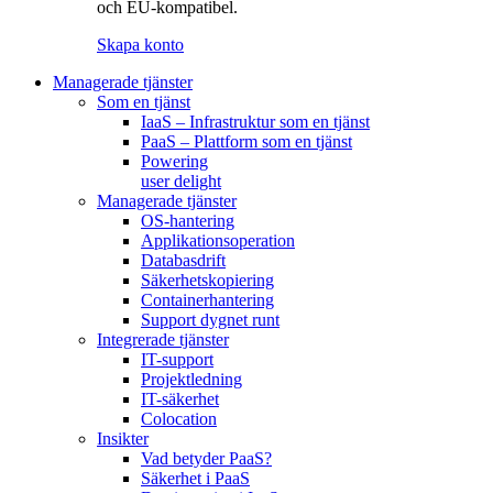
och EU-kompatibel.
Skapa konto
Managerade tjänster
Som en tjänst
IaaS – Infrastruktur som en tjänst
PaaS – Plattform som en tjänst
Powering
user delight
Managerade tjänster
OS-hantering
Applikationsoperation
Databasdrift
Säkerhetskopiering
Containerhantering
Support dygnet runt
Integrerade tjänster
IT-support
Projektledning
IT-säkerhet
Colocation
Insikter
Vad betyder PaaS?
Säkerhet i PaaS