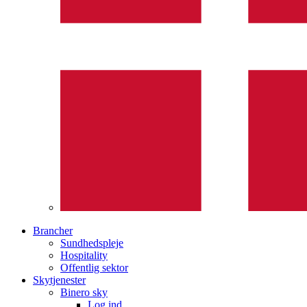
Brancher
Sundhedspleje
Hospitality
Offentlig sektor
Skytjenester
Binero sky
Log ind