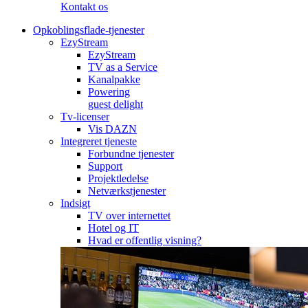
Kontakt os
Opkoblingsflade-tjenester
EzyStream
EzyStream
TV as a Service
Kanalpakke
Powering
guest delight
Tv-licenser
Vis DAZN
Integreret tjeneste
Forbundne tjenester
Support
Projektledelse
Netværkstjenester
Indsigt
TV over internettet
Hotel og IT
Hvad er offentlig visning?