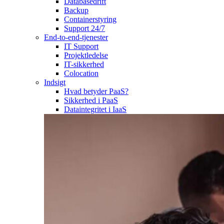
Databasedrift
Backup
Containerstyring
Support 24/7
End-to-end-tjenester
IT Support
Projektledelse
IT-sikkerhed
Colocation
Indsigt
Hvad betyder PaaS?
Sikkerhed i PaaS
Dataintegritet i IaaS