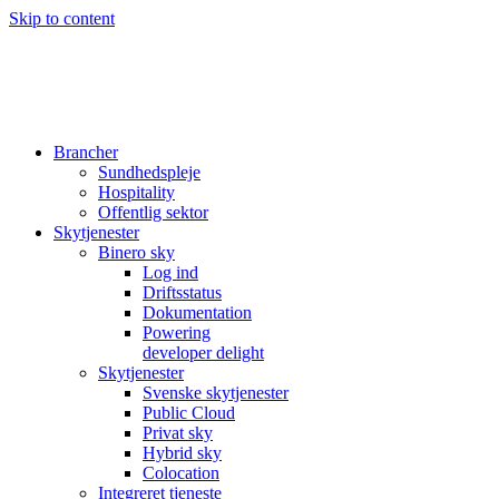
Skip to content
Brancher
Sundhedspleje
Hospitality
Offentlig sektor
Skytjenester
Binero sky
Log ind
Driftsstatus
Dokumentation
Powering
developer delight
Skytjenester
Svenske skytjenester
Public Cloud
Privat sky
Hybrid sky
Colocation
Integreret tjeneste