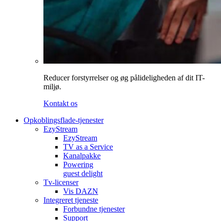
Reducer forstyrrelser og øg pålideligheden af dit IT-
miljø.
Kontakt os
Opkoblingsflade-tjenester
EzyStream
EzyStream
TV as a Service
Kanalpakke
Powering
guest delight
Tv-licenser
Vis DAZN
Integreret tjeneste
Forbundne tjenester
Support