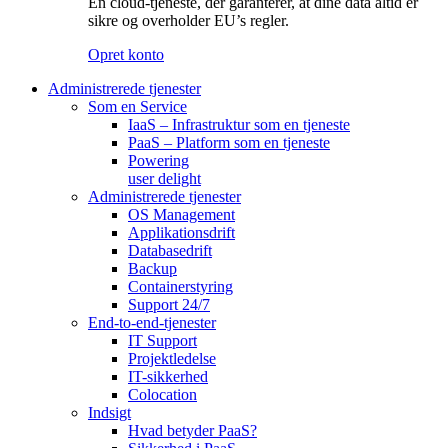
En cloud-tjeneste, der garanterer, at dine data altid er
sikre og overholder EU’s regler.
Opret konto
Administrerede tjenester
Som en Service
IaaS – Infrastruktur som en tjeneste
PaaS – Platform som en tjeneste
Powering
user delight
Administrerede tjenester
OS Management
Applikationsdrift
Databasedrift
Backup
Containerstyring
Support 24/7
End-to-end-tjenester
IT Support
Projektledelse
IT-sikkerhed
Colocation
Indsigt
Hvad betyder PaaS?