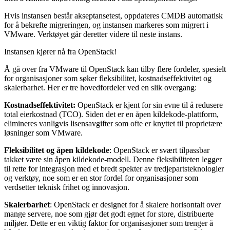
Hvis instansen består akseptansetest, oppdateres CMDB automatisk
for å bekrefte migreringen, og instansen markeres som migrert i
VMware. Verktøyet går deretter videre til neste instans.
Instansen kjører nå fra OpenStack!
Å gå over fra VMware til OpenStack kan tilby flere fordeler, spesielt
for organisasjoner som søker fleksibilitet, kostnadseffektivitet og
skalerbarhet. Her er tre hovedfordeler ved en slik overgang:
Kostnadseffektivitet:
OpenStack er kjent for sin evne til å redusere
total eierkostnad (TCO). Siden det er en åpen kildekode-plattform,
elimineres vanligvis lisensavgifter som ofte er knyttet til proprietære
løsninger som VMware.
Fleksibilitet og åpen kildekode
: OpenStack er svært tilpassbar
takket være sin åpen kildekode-modell. Denne fleksibiliteten legger
til rette for integrasjon med et bredt spekter av tredjepartsteknologier
og verktøy, noe som er en stor fordel for organisasjoner som
verdsetter teknisk frihet og innovasjon.
Skalerbarhet
: OpenStack er designet for å skalere horisontalt over
mange servere, noe som gjør det godt egnet for store, distribuerte
miljøer. Dette er en viktig faktor for organisasjoner som trenger å