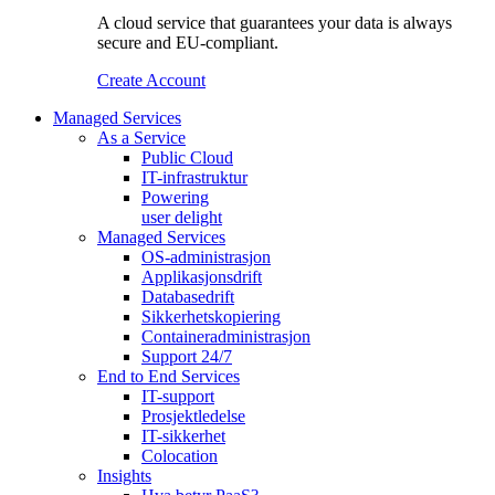
A cloud service that guarantees your data is always
secure and EU-compliant.
Create Account
Managed Services
As a Service
Public Cloud
IT-infrastruktur
Powering
user delight
Managed Services
OS‑administrasjon
Applikasjonsdrift
Databasedrift
Sikkerhetskopiering
Containeradministrasjon
Support 24/7
End to End Services
IT-support
Prosjektledelse
IT-sikkerhet
Colocation
Insights