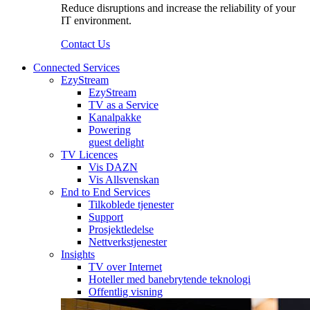
Reduce disruptions and increase the reliability of your
IT environment.
Contact Us
Connected Services
EzyStream
EzyStream
TV as a Service
Kanalpakke
Powering
guest delight
TV Licences
Vis DAZN
Vis Allsvenskan
End to End Services
Tilkoblede tjenester
Support
Prosjektledelse
Nettverkstjenester
Insights
TV over Internet
Hoteller med banebrytende teknologi
Offentlig visning