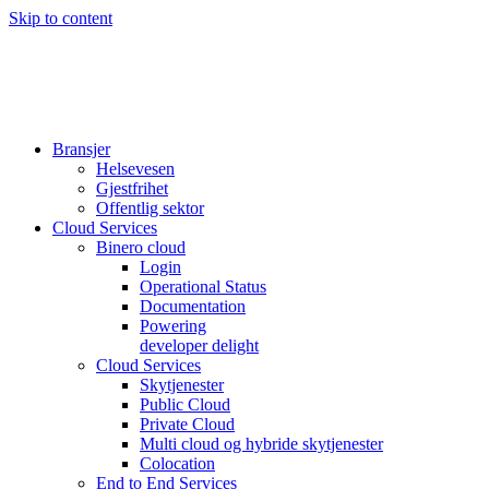
Skip to content
Bransjer
Helsevesen
Gjestfrihet
Offentlig sektor
Cloud Services
Binero cloud
Login
Operational Status
Documentation
Powering
developer delight
Cloud Services
Skytjenester
Public Cloud
Private Cloud
Multi cloud og hybride skytjenester
Colocation
End to End Services