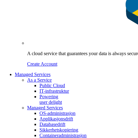
A cloud service that guarantees your data is always sec
Create Account
Managed Services
As a Service
Public Cloud
IT-infrastruktur
Powering
user delight
Managed Services
OS‑administrasjon
Applikasjonsdrift
Databasedrift
Sikkerhetskopiering
Containeradministrasjon