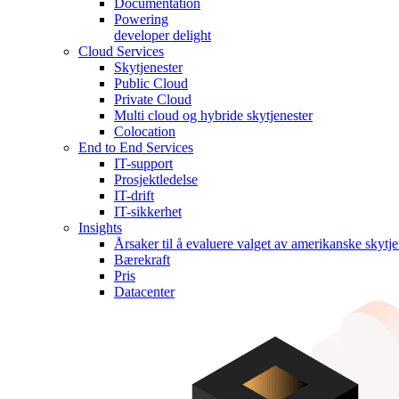
Documentation
Powering
developer delight
Cloud Services
Skytjenester
Public Cloud
Private Cloud
Multi cloud og hybride skytjenester
Colocation
End to End Services
IT-support
Prosjektledelse
IT-drift
IT-sikkerhet
Insights
Årsaker til å evaluere valget av amerikanske skytje
Bærekraft
Pris
Datacenter