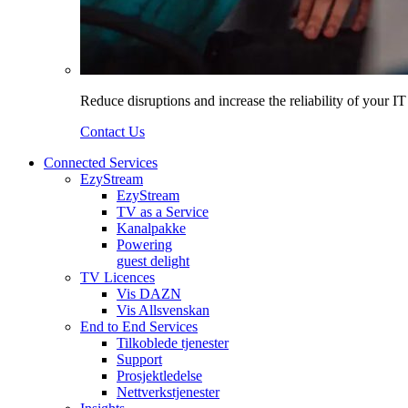
Reduce disruptions and increase the reliability of your I
Contact Us
Connected Services
EzyStream
EzyStream
TV as a Service
Kanalpakke
Powering
guest delight
TV Licences
Vis DAZN
Vis Allsvenskan
End to End Services
Tilkoblede tjenester
Support
Prosjektledelse
Nettverkstjenester