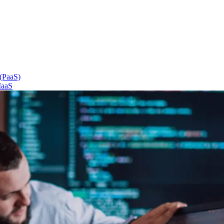
 (PaaS)
IaaS