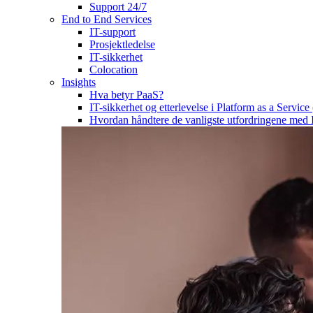
Support 24/7
End to End Services
IT-support
Prosjektledelse
IT-sikkerhet
Colocation
Insights
Hva betyr PaaS?
IT-sikkerhet og etterlevelse i Platform as a Service
Hvordan håndtere de vanligste utfordringene med 