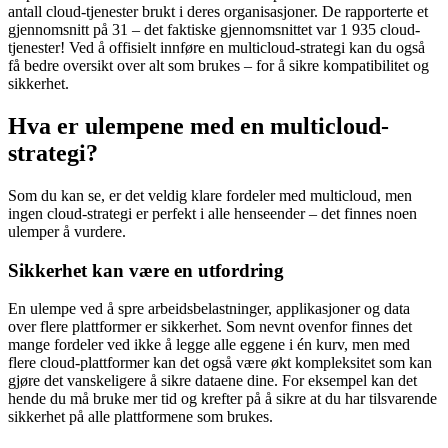
antall cloud-tjenester brukt i deres organisasjoner. De rapporterte et
gjennomsnitt på 31 – det faktiske gjennomsnittet var 1 935 cloud-
tjenester! Ved å offisielt innføre en multicloud-strategi kan du også
få bedre oversikt over alt som brukes – for å sikre kompatibilitet og
sikkerhet.
Hva er ulempene med en multicloud-
strategi?
Som du kan se, er det veldig klare fordeler med multicloud, men
ingen cloud-strategi er perfekt i alle henseender – det finnes noen
ulemper å vurdere.
Sikkerhet kan være en utfordring
En ulempe ved å spre arbeidsbelastninger, applikasjoner og data
over flere plattformer er sikkerhet. Som nevnt ovenfor finnes det
mange fordeler ved ikke å legge alle eggene i én kurv, men med
flere cloud-plattformer kan det også være økt kompleksitet som kan
gjøre det vanskeligere å sikre dataene dine. For eksempel kan det
hende du må bruke mer tid og krefter på å sikre at du har tilsvarende
sikkerhet på alle plattformene som brukes.