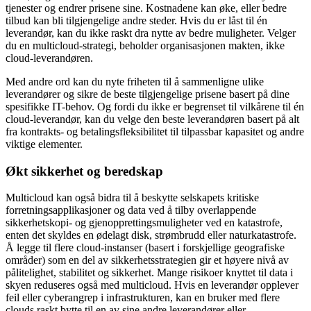
tjenester og endrer prisene sine. Kostnadene kan øke, eller bedre
tilbud kan bli tilgjengelige andre steder. Hvis du er låst til én
leverandør, kan du ikke raskt dra nytte av bedre muligheter. Velger
du en multicloud-strategi, beholder organisasjonen makten, ikke
cloud-leverandøren.
Med andre ord kan du nyte friheten til å sammenligne ulike
leverandører og sikre de beste tilgjengelige prisene basert på dine
spesifikke IT-behov. Og fordi du ikke er begrenset til vilkårene til én
cloud-leverandør, kan du velge den beste leverandøren basert på alt
fra kontrakts- og betalingsfleksibilitet til tilpassbar kapasitet og andre
viktige elementer.
Økt sikkerhet og beredskap
Multicloud kan også bidra til å beskytte selskapets kritiske
forretningsapplikasjoner og data ved å tilby overlappende
sikkerhetskopi- og gjenopprettingsmuligheter ved en katastrofe,
enten det skyldes en ødelagt disk, strømbrudd eller naturkatastrofe.
Å legge til flere cloud-instanser (basert i forskjellige geografiske
områder) som en del av sikkerhetsstrategien gir et høyere nivå av
pålitelighet, stabilitet og sikkerhet. Mange risikoer knyttet til data i
skyen reduseres også med multicloud. Hvis en leverandør opplever
feil eller cyberangrep i infrastrukturen, kan en bruker med flere
clouds raskt bytte til en av sine andre leverandører eller