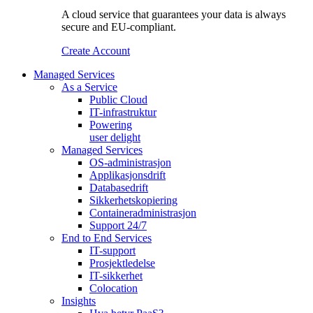
A cloud service that guarantees your data is always
secure and EU-compliant.
Create Account
Managed Services
As a Service
Public Cloud
IT-infrastruktur
Powering
user delight
Managed Services
OS‑administrasjon
Applikasjonsdrift
Databasedrift
Sikkerhetskopiering
Containeradministrasjon
Support 24/7
End to End Services
IT-support
Prosjektledelse
IT-sikkerhet
Colocation
Insights