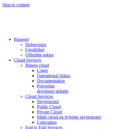
Skip to content
Bransjer
Helsevesen
Gjestfrihet
Offentlig sektor
Cloud Services
Binero cloud
Login
Operational Status
Documentation
Powering
developer delight
Cloud Services
Skytjenester
Public Cloud
Private Cloud
Multi cloud og hybride skytjenester
Colocation
End to End Services