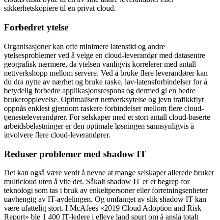
sikkerhetskopiere til en privat cloud.
Forbedret ytelse
Organisasjoner kan ofte minimere latenstid og andre
ytelsesproblemer ved å velge en cloud-leverandør med datasentre
geografisk nærmere, da ytelsen vanligvis korrelerer med antall
nettverkshopp mellom servere. Ved å bruke flere leverandører kan
du dra nytte av nærhet og bruke raske, lav-latensforbindelser for å
betydelig forbedre applikasjonsrespons og dermed gi en bedre
brukeropplevelse. Optimalisert nettverksytelse og jevn trafikkflyt
oppnås enklest gjennom raskere forbindelser mellom flere cloud-
tjenesteleverandører. For selskaper med et stort antall cloud-baserte
arbeidsbelastninger er den optimale løsningen sannsynligvis å
involvere flere cloud-leverandører.
Reduser problemer med shadow IT
Det kan også være verdt å nevne at mange selskaper allerede bruker
multicloud uten å vite det. Såkalt shadow IT er et begrep for
teknologi som tas i bruk av enkeltpersoner eller forretningsenheter
uavhengig av IT-avdelingen. Og omfanget av slik shadow IT kan
være ufattelig stort. I McAfees «2019 Cloud Adoption and Risk
Report» ble 1 400 IT-ledere i elleve land spurt om å anslå totalt