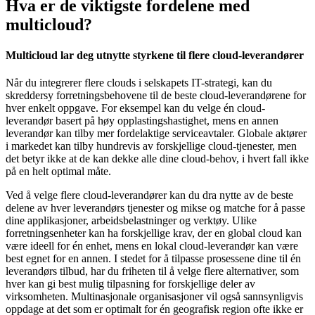
Hva er de viktigste fordelene med
multicloud?
Multicloud lar deg utnytte styrkene til flere cloud-leverandører
Når du integrerer flere clouds i selskapets IT-strategi, kan du
skreddersy forretningsbehovene til de beste cloud-leverandørene for
hver enkelt oppgave. For eksempel kan du velge én cloud-
leverandør basert på høy opplastingshastighet, mens en annen
leverandør kan tilby mer fordelaktige serviceavtaler. Globale aktører
i markedet kan tilby hundrevis av forskjellige cloud-tjenester, men
det betyr ikke at de kan dekke alle dine cloud-behov, i hvert fall ikke
på en helt optimal måte.
Ved å velge flere cloud-leverandører kan du dra nytte av de beste
delene av hver leverandørs tjenester og mikse og matche for å passe
dine applikasjoner, arbeidsbelastninger og verktøy. Ulike
forretningsenheter kan ha forskjellige krav, der en global cloud kan
være ideell for én enhet, mens en lokal cloud-leverandør kan være
best egnet for en annen. I stedet for å tilpasse prosessene dine til én
leverandørs tilbud, har du friheten til å velge flere alternativer, som
hver kan gi best mulig tilpasning for forskjellige deler av
virksomheten. Multinasjonale organisasjoner vil også sannsynligvis
oppdage at det som er optimalt for én geografisk region ofte ikke er