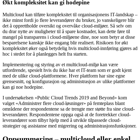
Økt kompleksitet kan gi hodepine
Multicloud kan tilføre kompleksitet til organisasjonens IT-landskap –
ikke minst fordi jo flere leverandører du bruker, jo vanskeligere blir
det å opprettholde oversikt og overvåke cloud-miljøer. Så selv om
du drar nytte av muligheter til å spare kostnader, kan dette føre til
mangel på transparens i cloud-miljøene dine, noe som betyr at disse
besparelsene kanskje ikke engang blir realisert. Risikoen for økt
kompleksitet øker også betydelig hvis multicloud-innføring gjøres ad
hoc i stedet for å planlegges helt fra starten.
Implementering og styring av et multicloud-miljø kan være
utfordrende, spesielt hvis du ikke har et IT-team som er godt kjent
med de ulike cloud-plattformene. Hver plattform har sine egne
grensesnitt, og konfigurasjon og administrasjon av ulike plattformer
kan gi noe hodepine.
I undersøkelsen «Public Cloud Trends 2019 and Beyond» kom
valget «Administrer flere cloud-løsninger» på femteplass blant
områdene der respondentene sa de trengte mer støtte fra sine cloud-
leverandører. Respondentene oppga også at de foretrekker cloud-
leverandører som tilbyr hjelp med å utvikle tilpassede cloud-
strategier og assistanse med migrering og administrasjonsfunksjoner.
Oppsummering – multicloud eller enkel