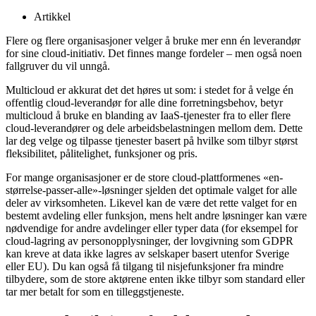
Artikkel
Flere og flere organisasjoner velger å bruke mer enn én leverandør
for sine cloud-initiativ. Det finnes mange fordeler – men også noen
fallgruver du vil unngå.
Multicloud er akkurat det det høres ut som: i stedet for å velge én
offentlig cloud-leverandør for alle dine forretningsbehov, betyr
multicloud å bruke en blanding av IaaS-tjenester fra to eller flere
cloud-leverandører og dele arbeidsbelastningen mellom dem. Dette
lar deg velge og tilpasse tjenester basert på hvilke som tilbyr størst
fleksibilitet, pålitelighet, funksjoner og pris.
For mange organisasjoner er de store cloud-plattformenes «en-
størrelse-passer-alle»-løsninger sjelden det optimale valget for alle
deler av virksomheten. Likevel kan de være det rette valget for en
bestemt avdeling eller funksjon, mens helt andre løsninger kan være
nødvendige for andre avdelinger eller typer data (for eksempel for
cloud-lagring av personopplysninger, der lovgivning som GDPR
kan kreve at data ikke lagres av selskaper basert utenfor Sverige
eller EU). Du kan også få tilgang til nisjefunksjoner fra mindre
tilbydere, som de store aktørene enten ikke tilbyr som standard eller
tar mer betalt for som en tilleggstjeneste.