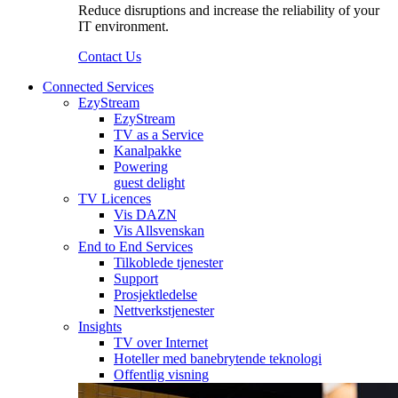
Reduce disruptions and increase the reliability of your
IT environment.
Contact Us
Connected Services
EzyStream
EzyStream
TV as a Service
Kanalpakke
Powering
guest delight
TV Licences
Vis DAZN
Vis Allsvenskan
End to End Services
Tilkoblede tjenester
Support
Prosjektledelse
Nettverkstjenester
Insights
TV over Internet
Hoteller med banebrytende teknologi
Offentlig visning