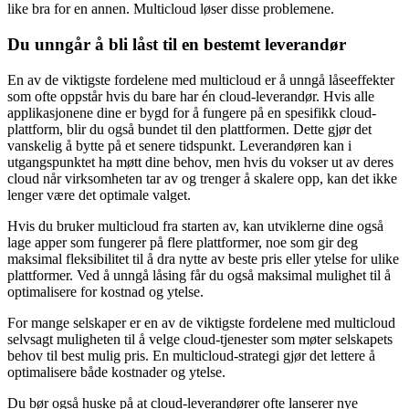
like bra for en annen. Multicloud løser disse problemene.
Du unngår å bli låst til en bestemt leverandør
En av de viktigste fordelene med multicloud er å unngå låseeffekter
som ofte oppstår hvis du bare har én cloud-leverandør. Hvis alle
applikasjonene dine er bygd for å fungere på en spesifikk cloud-
plattform, blir du også bundet til den plattformen. Dette gjør det
vanskelig å bytte på et senere tidspunkt. Leverandøren kan i
utgangspunktet ha møtt dine behov, men hvis du vokser ut av deres
cloud når virksomheten tar av og trenger å skalere opp, kan det ikke
lenger være det optimale valget.
Hvis du bruker multicloud fra starten av, kan utviklerne dine også
lage apper som fungerer på flere plattformer, noe som gir deg
maksimal fleksibilitet til å dra nytte av beste pris eller ytelse for ulike
plattformer. Ved å unngå låsing får du også maksimal mulighet til å
optimalisere for kostnad og ytelse.
For mange selskaper er en av de viktigste fordelene med multicloud
selvsagt muligheten til å velge cloud-tjenester som møter selskapets
behov til best mulig pris. En multicloud-strategi gjør det lettere å
optimalisere både kostnader og ytelse.
Du bør også huske på at cloud-leverandører ofte lanserer nye