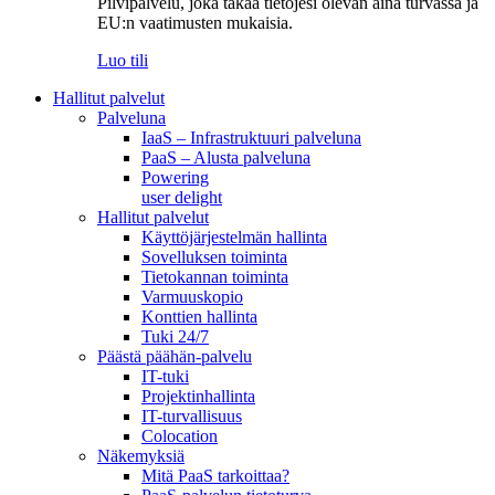
Pilvipalvelu, joka takaa tietojesi olevan aina turvassa ja
EU:n vaatimusten mukaisia.
Luo tili
Hallitut palvelut
Palveluna
IaaS – Infrastruktuuri palveluna
PaaS – Alusta palveluna
Powering
user delight
Hallitut palvelut
Käyttöjärjestelmän hallinta
Sovelluksen toiminta
Tietokannan toiminta
Varmuuskopio
Konttien hallinta
Tuki 24/7
Päästä päähän-palvelu
IT-tuki
Projektinhallinta
IT-turvallisuus
Colocation
Näkemyksiä
Mitä PaaS tarkoittaa?