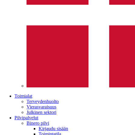
Toimialat
Terveydenhuolto
Vierasvaraisuus
Julkinen sektori
Pilvipalvelut
Binero pilvi
Kirjaudu sisään
Toimintatila