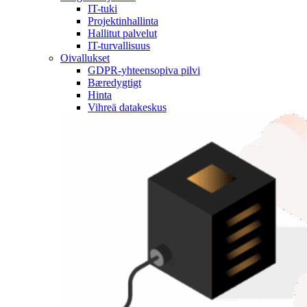
IT-tuki
Projektinhallinta
Hallitut palvelut
IT-turvallisuus
Oivallukset
GDPR-yhteensopiva pilvi
Bæredygtigt
Hinta
Vihreä datakeskus