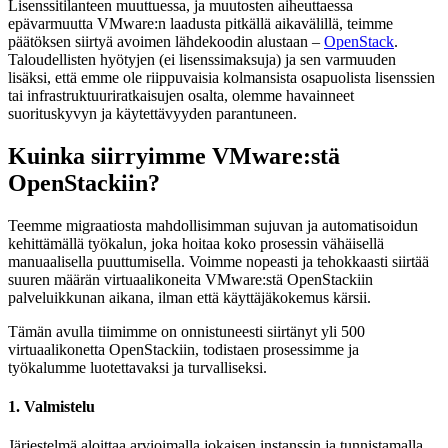
Lisenssitilanteen muuttuessa, ja muutosten aiheuttaessa
epävarmuutta VMware:n laadusta pitkällä aikavälillä, teimme
päätöksen siirtyä avoimen lähdekoodin alustaan –
OpenStack
.
Taloudellisten hyötyjen (ei lisenssimaksuja) ja sen varmuuden
lisäksi, että emme ole riippuvaisia kolmansista osapuolista lisenssien
tai infrastruktuuriratkaisujen osalta, olemme havainneet
suorituskyvyn ja käytettävyyden parantuneen.
Kuinka siirryimme VMware:stä
OpenStackiin?
Teemme migraatiosta mahdollisimman sujuvan ja automatisoidun
kehittämällä työkalun, joka hoitaa koko prosessin vähäisellä
manuaalisella puuttumisella. Voimme nopeasti ja tehokkaasti siirtää
suuren määrän virtuaalikoneita VMware:stä OpenStackiin
palveluikkunan aikana, ilman että käyttäjäkokemus kärsii.
Tämän avulla tiimimme on onnistuneesti siirtänyt yli 500
virtuaalikonetta OpenStackiin, todistaen prosessimme ja
työkalumme luotettavaksi ja turvalliseksi.
1. Valmistelu
Järjestelmä aloittaa arvioimalla jokaisen instanssin ja tunnistamalla