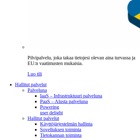
Pilvipalvelu, joka takaa tietojesi olevan aina turvassa ja
EU:n vaatimusten mukaisia.
Luo tili
Hallitut palvelut
Palveluna
IaaS – Infrastruktuuri palveluna
PaaS – Alusta palveluna
Powering
user delight
Hallitut palvelut
Käyttöjärjestelmän hallinta
Sovelluksen toiminta
Tietokannan toiminta