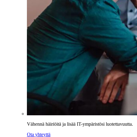
Vähennä häiriöitä ja lisää IT-ympäristösi luotettavuutta.
Ota yhteyttä