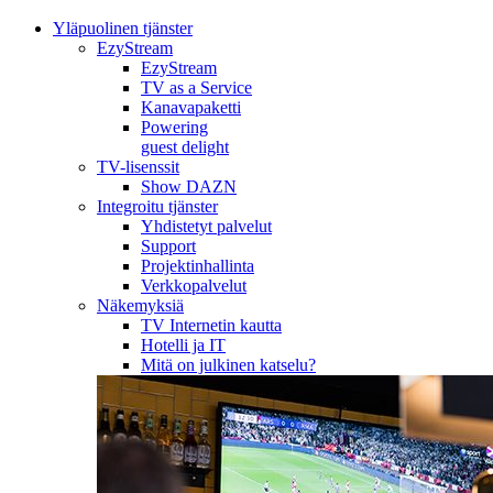
Yläpuolinen tjänster
EzyStream
EzyStream
TV as a Service
Kanavapaketti
Powering
guest delight
TV-lisenssit
Show DAZN
Integroitu tjänster
Yhdistetyt palvelut
Support
Projektinhallinta
Verkkopalvelut
Näkemyksiä
TV Internetin kautta
Hotelli ja IT
Mitä on julkinen katselu?