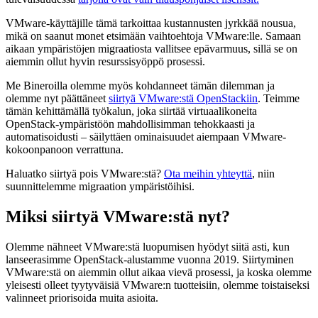
VMware-käyttäjille tämä tarkoittaa kustannusten jyrkkää nousua,
mikä on saanut monet etsimään vaihtoehtoja VMware:lle. Samaan
aikaan ympäristöjen migraatiosta vallitsee epävarmuus, sillä se on
aiemmin ollut hyvin resurssisyöppö prosessi.
Me Bineroilla olemme myös kohdanneet tämän dilemman ja
olemme nyt päättäneet
siirtyä VMware:stä OpenStackiin
. Teimme
tämän kehittämällä työkalun, joka siirtää virtuaalikoneita
OpenStack-ympäristöön mahdollisimman tehokkaasti ja
automatisoidusti – säilyttäen ominaisuudet aiempaan VMware-
kokoonpanoon verrattuna.
Haluatko siirtyä pois VMware:stä?
Ota meihin yhteyttä
, niin
suunnittelemme migraation ympäristöihisi.
Miksi siirtyä VMware:stä nyt?
Olemme nähneet VMware:stä luopumisen hyödyt siitä asti, kun
lanseerasimme OpenStack-alustamme vuonna 2019. Siirtyminen
VMware:stä on aiemmin ollut aikaa vievä prosessi, ja koska olemme
yleisesti olleet tyytyväisiä VMware:n tuotteisiin, olemme toistaiseksi
valinneet priorisoida muita asioita.