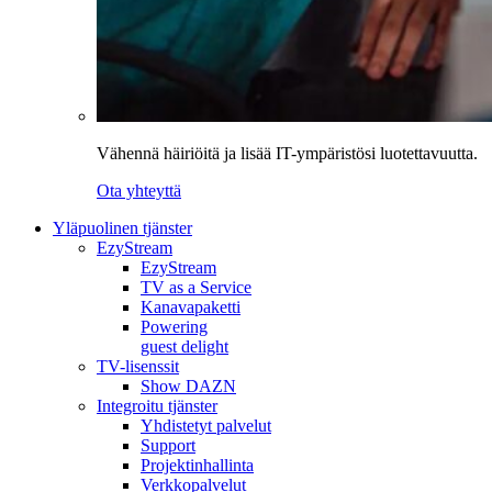
Vähennä häiriöitä ja lisää IT-ympäristösi luotettavuutta.
Ota yhteyttä
Yläpuolinen tjänster
EzyStream
EzyStream
TV as a Service
Kanavapaketti
Powering
guest delight
TV-lisenssit
Show DAZN
Integroitu tjänster
Yhdistetyt palvelut
Support
Projektinhallinta
Verkkopalvelut