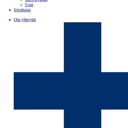
Urat
Sijoittajat
Ota yhteyttä