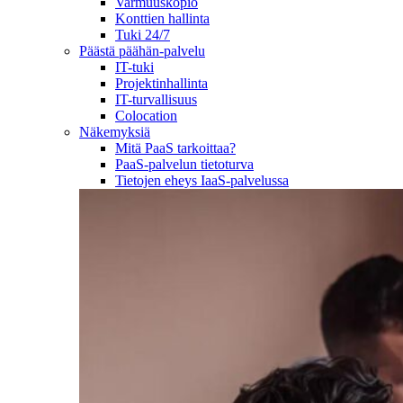
Varmuuskopio
Konttien hallinta
Tuki 24/7
Päästä päähän-palvelu
IT-tuki
Projektinhallinta
IT-turvallisuus
Colocation
Näkemyksiä
Mitä PaaS tarkoittaa?
PaaS-palvelun tietoturva
Tietojen eheys IaaS-palvelussa