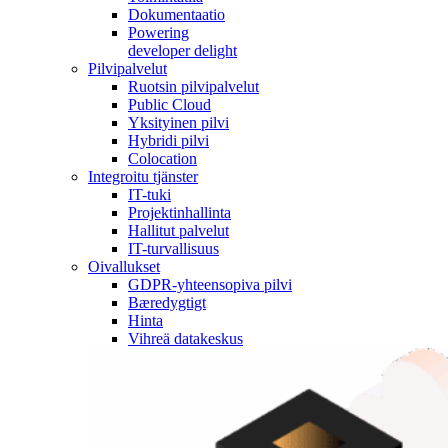
Dokumentaatio
Powering
developer delight
Pilvipalvelut
Ruotsin pilvipalvelut
Public Cloud
Yksityinen pilvi
Hybridi pilvi
Colocation
Integroitu tjänster
IT-tuki
Projektinhallinta
Hallitut palvelut
IT-turvallisuus
Oivallukset
GDPR-yhteensopiva pilvi
Bæredygtigt
Hinta
Vihreä datakeskus