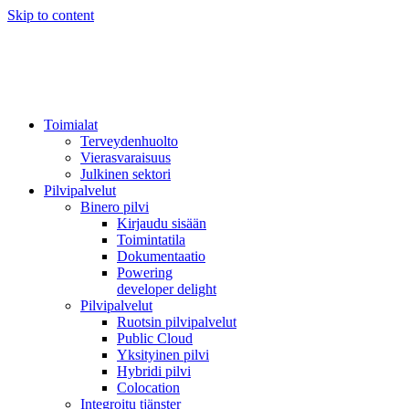
Skip to content
Toimialat
Terveydenhuolto
Vierasvaraisuus
Julkinen sektori
Pilvipalvelut
Binero pilvi
Kirjaudu sisään
Toimintatila
Dokumentaatio
Powering
developer delight
Pilvipalvelut
Ruotsin pilvipalvelut
Public Cloud
Yksityinen pilvi
Hybridi pilvi
Colocation
Integroitu tjänster