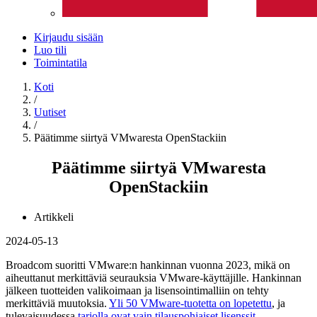
Kirjaudu sisään
Luo tili
Toimintatila
Koti
/
Uutiset
/
Päätimme siirtyä VMwaresta OpenStackiin
Päätimme siirtyä VMwaresta
OpenStackiin
Artikkeli
2024-05-13
Broadcom suoritti VMware:n hankinnan vuonna 2023, mikä on
aiheuttanut merkittäviä seurauksia VMware-käyttäjille. Hankinnan
jälkeen tuotteiden valikoimaan ja lisensointimalliin on tehty
merkittäviä muutoksia.
Yli 50 VMware-tuotetta on lopetettu
, ja
tulevaisuudessa
tarjolla ovat vain tilauspohjaiset lisenssit.