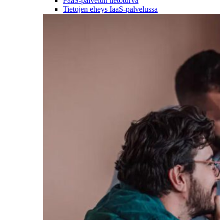
PaaS-palvelun tietoturva
Tietojen eheys IaaS-palvelussa