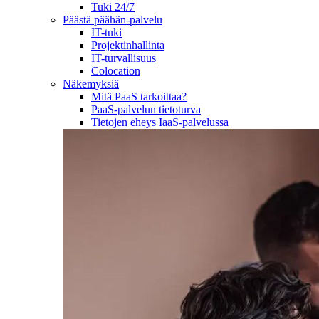
Tuki 24/7
Päästä päähän-palvelu
IT-tuki
Projektinhallinta
IT-turvallisuus
Colocation
Näkemyksiä
Mitä PaaS tarkoittaa?
PaaS-palvelun tietoturva
Tietojen eheys IaaS-palvelussa