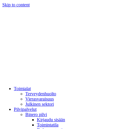
Skip to content
Toimialat
Terveydenhuolto
Vierasvaraisuus
Julkinen sektori
Pilvipalvelut
Binero pilvi
Kirjaudu sisään
Toimintatila