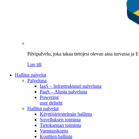
Pilvipalvelu, joka takaa tietojesi olevan aina turvassa ja
Luo tili
Hallitut palvelut
Palveluna
IaaS – Infrastruktuuri palveluna
PaaS – Alusta palveluna
Powering
user delight
Hallitut palvelut
Käyttöjärjestelmän hallinta
Sovelluksen toiminta
Tietokannan toiminta
Varmuuskopio
Konttien hallinta