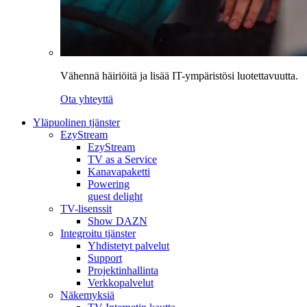
Vähennä häiriöitä ja lisää IT-ympäristösi luotettavuutta.
Ota yhteyttä
Yläpuolinen tjänster
EzyStream
EzyStream
TV as a Service
Kanavapaketti
Powering
guest delight
TV-lisenssit
Show DAZN
Integroitu tjänster
Yhdistetyt palvelut
Support
Projektinhallinta
Verkkopalvelut
Näkemyksiä