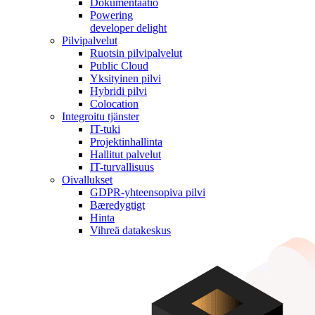
Dokumentaatio
Powering
developer delight
Pilvipalvelut
Ruotsin pilvipalvelut
Public Cloud
Yksityinen pilvi
Hybridi pilvi
Colocation
Integroitu tjänster
IT-tuki
Projektinhallinta
Hallitut palvelut
IT-turvallisuus
Oivallukset
GDPR-yhteensopiva pilvi
Bæredygtigt
Hinta
Vihreä datakeskus