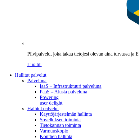
Pilvipalvelu, joka takaa tietojesi olevan aina turvassa ja
Luo tili
Hallitut palvelut
Palveluna
IaaS – Infrastruktuuri palveluna
PaaS – Alusta palveluna
Powering
user delight
Hallitut palvelut
Käyttöjärjestelmän hallinta
Sovelluksen toiminta
Tietokannan toiminta
Varmuuskopio
Konttien hallinta