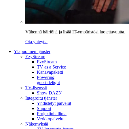
Vähennä häiriöitä ja lisää IT-ympäristösi luotettavuutta.
Ota yhteyttä
Yläpuolinen tjänster
EzyStream
EzyStream
TV as a Service
Kanavapaketti
Powering
guest delight
TV-lisenssit
Show DAZN
Integroitu tjänster
Yhdistetyt palvelut
Support
Projektinhallinta
Verkkopalvelut
Näkemyksiä