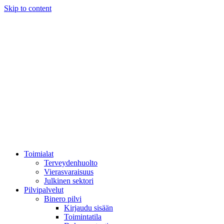
Skip to content
Toimialat
Terveydenhuolto
Vierasvaraisuus
Julkinen sektori
Pilvipalvelut
Binero pilvi
Kirjaudu sisään
Toimintatila