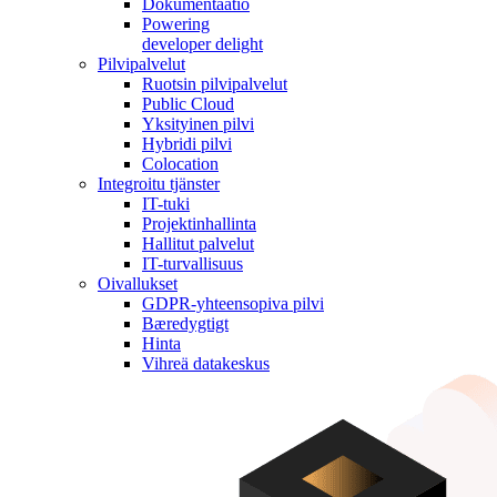
Dokumentaatio
Powering
developer delight
Pilvipalvelut
Ruotsin pilvipalvelut
Public Cloud
Yksityinen pilvi
Hybridi pilvi
Colocation
Integroitu tjänster
IT-tuki
Projektinhallinta
Hallitut palvelut
IT-turvallisuus
Oivallukset
GDPR-yhteensopiva pilvi
Bæredygtigt
Hinta
Vihreä datakeskus