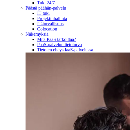
Tuki 24/7
Päästä päähän-palvelu
IT-tuki
Projektinhallinta
IT-turvallisuus
Colocation
Näkemyksiä
Mitä PaaS tarkoittaa?
PaaS-palvelun tietoturva
Tietojen eheys IaaS-palvelussa