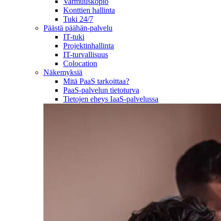
Varmuuskopio
Konttien hallinta
Tuki 24/7
Päästä päähän-palvelu
IT-tuki
Projektinhallinta
IT-turvallisuus
Colocation
Näkemyksiä
Mitä PaaS tarkoittaa?
PaaS-palvelun tietoturva
Tietojen eheys IaaS-palvelussa