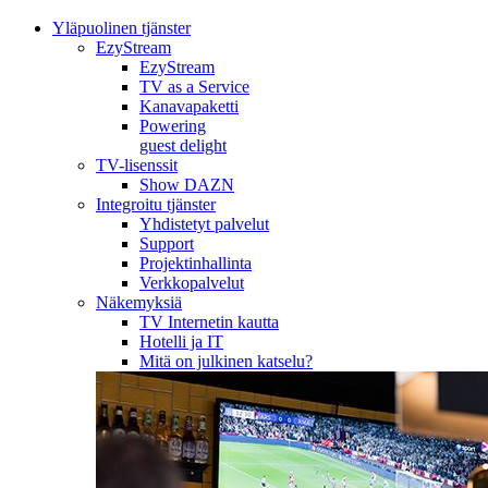
Yläpuolinen tjänster
EzyStream
EzyStream
TV as a Service
Kanavapaketti
Powering
guest delight
TV-lisenssit
Show DAZN
Integroitu tjänster
Yhdistetyt palvelut
Support
Projektinhallinta
Verkkopalvelut
Näkemyksiä
TV Internetin kautta
Hotelli ja IT
Mitä on julkinen katselu?