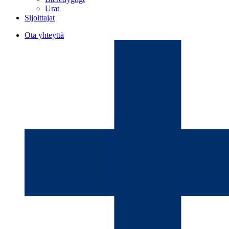
Urat
Sijoittajat
Ota yhteyttä