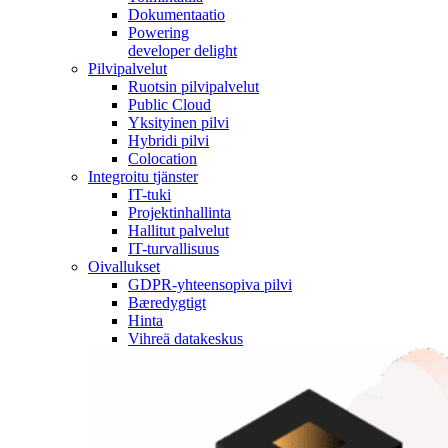
Dokumentaatio
Powering
developer delight
Pilvipalvelut
Ruotsin pilvipalvelut
Public Cloud
Yksityinen pilvi
Hybridi pilvi
Colocation
Integroitu tjänster
IT-tuki
Projektinhallinta
Hallitut palvelut
IT-turvallisuus
Oivallukset
GDPR-yhteensopiva pilvi
Bæredygtigt
Hinta
Vihreä datakeskus