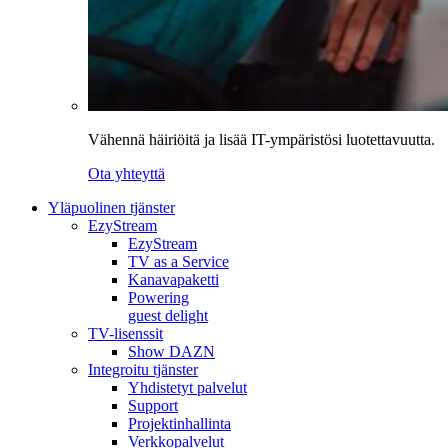
Vähennä häiriöitä ja lisää IT-ympäristösi luotettavuutta.
Ota yhteyttä
Yläpuolinen tjänster
EzyStream
EzyStream
TV as a Service
Kanavapaketti
Powering
guest delight
TV-lisenssit
Show DAZN
Integroitu tjänster
Yhdistetyt palvelut
Support
Projektinhallinta
Verkkopalvelut