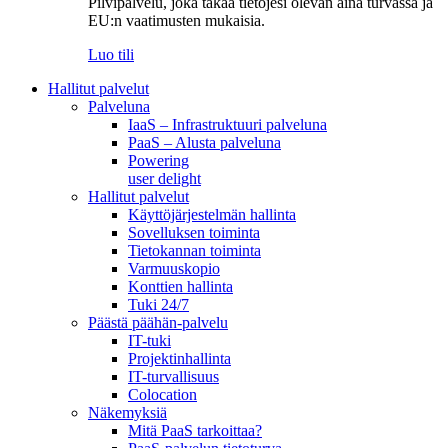
Pilvipalvelu, joka takaa tietojesi olevan aina turvassa ja
EU:n vaatimusten mukaisia.
Luo tili
Hallitut palvelut
Palveluna
IaaS – Infrastruktuuri palveluna
PaaS – Alusta palveluna
Powering
user delight
Hallitut palvelut
Käyttöjärjestelmän hallinta
Sovelluksen toiminta
Tietokannan toiminta
Varmuuskopio
Konttien hallinta
Tuki 24/7
Päästä päähän-palvelu
IT-tuki
Projektinhallinta
IT-turvallisuus
Colocation
Näkemyksiä
Mitä PaaS tarkoittaa?