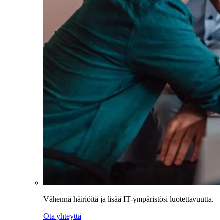
Vähennä häiriöitä ja lisää IT-ympäristösi luotettavuutta.
Ota yhteyttä