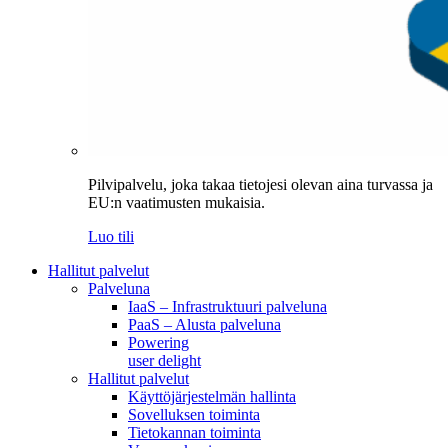
Pilvipalvelu, joka takaa tietojesi olevan aina turvassa ja
EU:n vaatimusten mukaisia.
Luo tili
Hallitut palvelut
Palveluna
IaaS – Infrastruktuuri palveluna
PaaS – Alusta palveluna
Powering
user delight
Hallitut palvelut
Käyttöjärjestelmän hallinta
Sovelluksen toiminta
Tietokannan toiminta