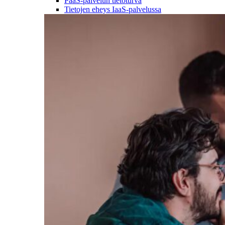
PaaS-palvelun tietoturva
Tietojen eheys IaaS-palvelussa