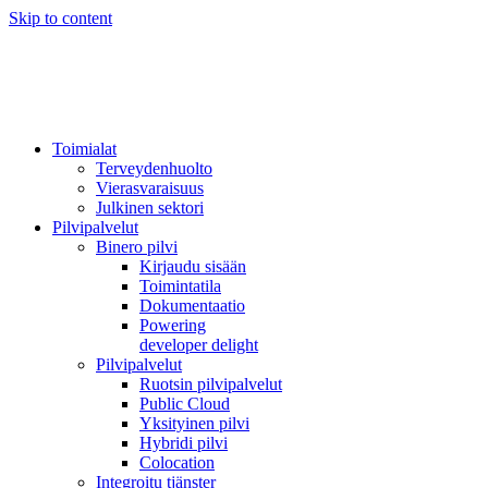
Skip to content
Toimialat
Terveydenhuolto
Vierasvaraisuus
Julkinen sektori
Pilvipalvelut
Binero pilvi
Kirjaudu sisään
Toimintatila
Dokumentaatio
Powering
developer delight
Pilvipalvelut
Ruotsin pilvipalvelut
Public Cloud
Yksityinen pilvi
Hybridi pilvi
Colocation
Integroitu tjänster