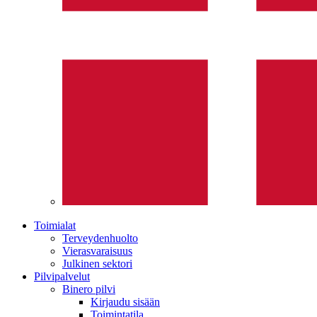
Toimialat
Terveydenhuolto
Vierasvaraisuus
Julkinen sektori
Pilvipalvelut
Binero pilvi
Kirjaudu sisään
Toimintatila