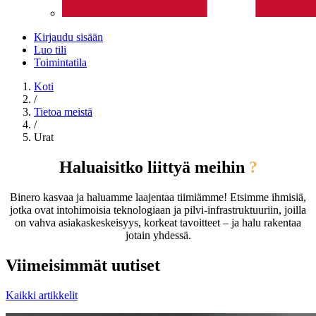
Kirjaudu sisään
Luo tili
Toimintatila
Koti
/
Tietoa meistä
/
Urat
Haluaisitko
liittyä
meihin
?
Binero kasvaa ja haluamme laajentaa tiimiämme! Etsimme ihmisiä,
jotka ovat intohimoisia teknologiaan ja pilvi-infrastruktuuriin, joilla
on vahva asiakaskeskeisyys, korkeat tavoitteet – ja halu rakentaa
jotain yhdessä.
Viimeisimmät uutiset
Kaikki artikkelit