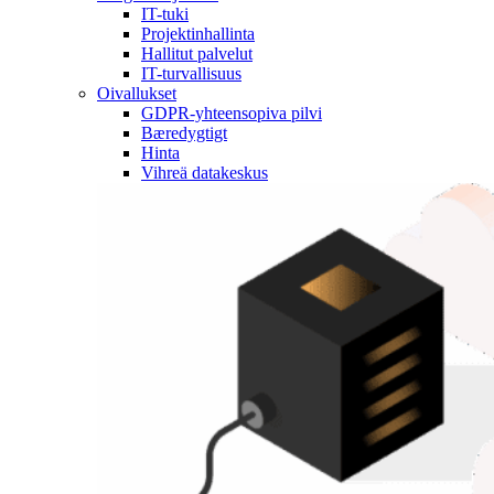
IT-tuki
Projektinhallinta
Hallitut palvelut
IT-turvallisuus
Oivallukset
GDPR-yhteensopiva pilvi
Bæredygtigt
Hinta
Vihreä datakeskus