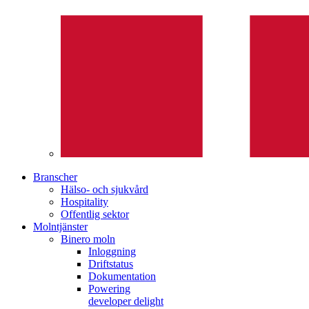
Branscher
Hälso- och sjukvård
Hospitality
Offentlig sektor
Molntjänster
Binero moln
Inloggning
Driftstatus
Dokumentation
Powering
developer delight