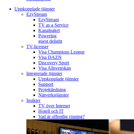
Uppkopplade tjänster
EzyStream
EzyStream
TV as a Service
Kanalpaket
Powering
guest delight
TV-licenser
Visa Champions League
Visa DAZN
Discovery Sport
Visa Allsvenskan
Integrerade tjänster
Uppkopplade tjänster
Support
Projektledning
Nätverkstjänster
Insikter
TV över Internet
Hotell och IT
Vad är offentlig visning?