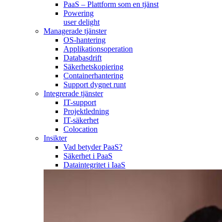
PaaS – Plattform som en tjänst
Powering
user delight
Managerade tjänster
OS-hantering
Applikationsoperation
Databasdrift
Säkerhetskopiering
Containerhantering
Support dygnet runt
Integrerade tjänster
IT-support
Projektledning
IT-säkerhet
Colocation
Insikter
Vad betyder PaaS?
Säkerhet i PaaS
Dataintegritet i IaaS