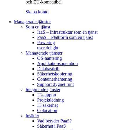
och EU-kompatibel.
Skapa konto
Managerade tjänster
Som en tjänst
IaaS – Infrastruktur som en tjänst
PaaS – Plattform som en tjänst
Powering
user delight
Managerade tjänster
OS-hantering
Applikationsoperation
Databasdrift
Säkerhetskopiering
Containerhantering
Support dygnet runt
Integrerade tjänster
IT-support
Projektledning
IT-säkerhet
Colocation
Insikter
Vad betyder PaaS?
Säkerhet i PaaS