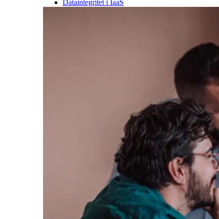
Dataintegritet i IaaS