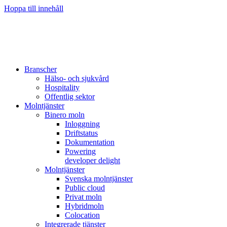
Hoppa till innehåll
Branscher
Hälso- och sjukvård
Hospitality
Offentlig sektor
Molntjänster
Binero moln
Inloggning
Driftstatus
Dokumentation
Powering
developer delight
Molntjänster
Svenska molntjänster
Public cloud
Privat moln
Hybridmoln
Colocation
Integrerade tjänster