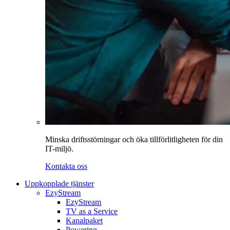
Minska driftsstörningar och öka tillförlitligheten för din
IT-miljö.
Kontakta oss
Uppkopplade tjänster
EzyStream
EzyStream
TV as a Service
Kanalpaket
Powering