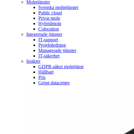
Molntjänster
Svenska molntjänster
Public cloud
Privat moln
Hybridmoln
Colocation
Integrerade tjänster
IT-support
Projektledning
Managerade tjänster
IT-säkerhet
Insikter
GDPR-säker molntjänst
Hållbart
Pris
Grönt datacenter