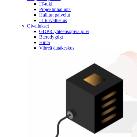
IT-tuki
Projektinhallinta
Hallitut palvelut
IT-turvallisuus
Oivallukset
GDPR-yhteensopiva pilvi
Bæredygtigt
Hinta
Vihreä datakeskus