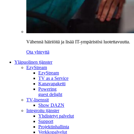
Vähennä häiriöitä ja lisää IT-ympäristösi luotettavuutta.
Ota yhteyttä
Yläpuolinen tjänster
EzyStream
EzyStream
TV as a Service
Kanavapaketti
Powering
guest delight
TV-lisenssit
Show DAZN
Integroitu tjänster
Yhdistetyt palvelut
Support
Projektinhallinta
Verkkopalvelut