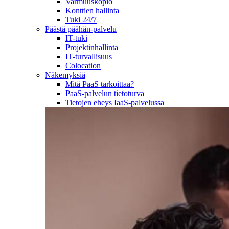
Varmuuskopio
Konttien hallinta
Tuki 24/7
Päästä päähän-palvelu
IT-tuki
Projektinhallinta
IT-turvallisuus
Colocation
Näkemyksiä
Mitä PaaS tarkoittaa?
PaaS-palvelun tietoturva
Tietojen eheys IaaS-palvelussa