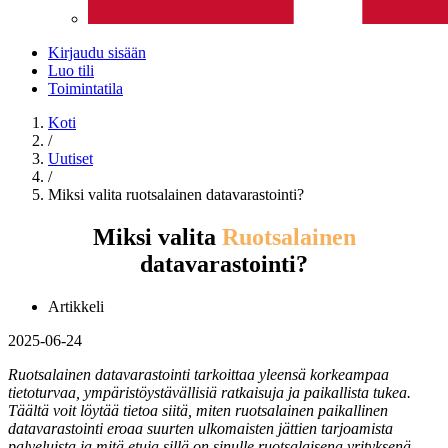
Kirjaudu sisään
Luo tili
Toimintatila
Koti
/
Uutiset
/
Miksi valita ruotsalainen datavarastointi?
Miksi valita
Ruotsalainen
datavarastointi?
Artikkeli
2025-06-24
Ruotsalainen datavarastointi tarkoittaa yleensä korkeampaa
tietoturvaa, ympäristöystävällisiä ratkaisuja ja paikallista tukea.
Täältä voit löytää tietoa siitä, miten ruotsalainen paikallinen
datavarastointi eroaa suurten ulkomaisten jättien tarjoamista
palveluista ja mitä etuja sillä on sinulle ruotsalaisena yrityksenä.