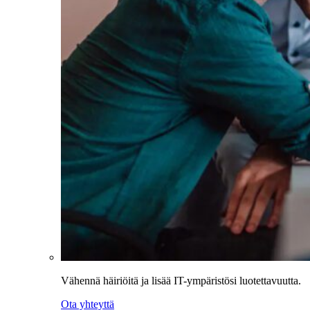
Vähennä häiriöitä ja lisää IT-ympäristösi luotettavuutta.
Ota yhteyttä