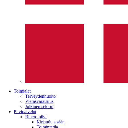
Toimialat
Terveydenhuolto
Vierasvaraisuus
Julkinen sektori
Pilvipalvelut
Binero pilvi
Kirjaudu sisään
Toimintatila