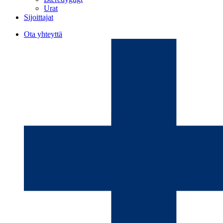
Urat
Sijoittajat
Ota yhteyttä