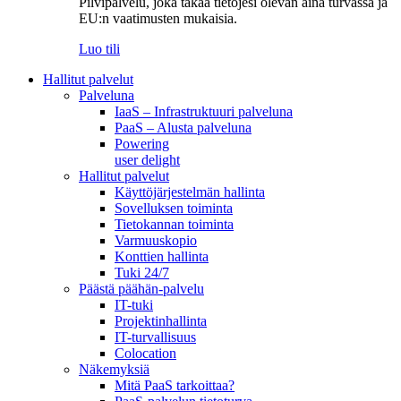
Pilvipalvelu, joka takaa tietojesi olevan aina turvassa ja
EU:n vaatimusten mukaisia.
Luo tili
Hallitut palvelut
Palveluna
IaaS – Infrastruktuuri palveluna
PaaS – Alusta palveluna
Powering
user delight
Hallitut palvelut
Käyttöjärjestelmän hallinta
Sovelluksen toiminta
Tietokannan toiminta
Varmuuskopio
Konttien hallinta
Tuki 24/7
Päästä päähän-palvelu
IT-tuki
Projektinhallinta
IT-turvallisuus
Colocation
Näkemyksiä
Mitä PaaS tarkoittaa?