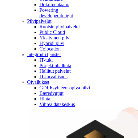
Dokumentaatio
Powering
developer delight
Pilvipalvelut
Ruotsin pilvipalvelut
Public Cloud
Yksityinen pilvi
Hybridi pilvi
Colocation
Integroitu tjänster
IT-tuki
Projektinhallinta
Hallitut palvelut
IT-turvallisuus
Oivallukset
GDPR-yhteensopiva pilvi
Bæredygtigt
Hinta
Vihreä datakeskus