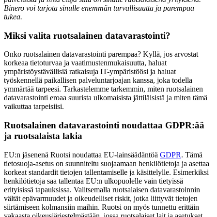
Binero voi tarjota sinulle enemmän turvallisuutta ja parempaa
tukea.
Miksi valita ruotsalainen datavarastointi?
Onko ruotsalainen datavarastointi parempaa? Kyllä, jos arvostat
korkeaa tietoturvaa ja vaatimustenmukaisuutta, haluat
ympäristöystävällisiä ratkaisuja IT-ympäristöösi ja haluat
työskennellä paikallisen palveluntarjoajan kanssa, joka todella
ymmärtää tarpeesi. Tarkastelemme tarkemmin, miten ruotsalainen
datavarastointi eroaa suurista ulkomaisista jättiläisistä ja miten tämä
vaikuttaa tarpeisiisi.
Ruotsalainen datavarastointi noudattaa GDPR:ää
ja ruotsalaista lakia
EU:n jäsenenä Ruotsi noudattaa EU-lainsäädäntöä
GDPR
. Tämä
tietosuoja-asetus on suunniteltu suojaamaan henkilötietoja ja asettaa
korkeat standardit tietojen tallentamiselle ja käsittelylle. Esimerkiksi
henkilötietoja saa tallentaa EU:n ulkopuolelle vain tietyissä
erityisissä tapauksissa. Valitsemalla ruotsalaisen datavarastoinnin
vältät epävarmuudet ja oikeudelliset riskit, jotka liittyvät tietojen
siirtämiseen kolmansiin maihin. Ruotsi on myös tunnettu erittäin
vakaasta oikeusjärjestelmästään, jossa ruotsalaiset lait ja asetukset