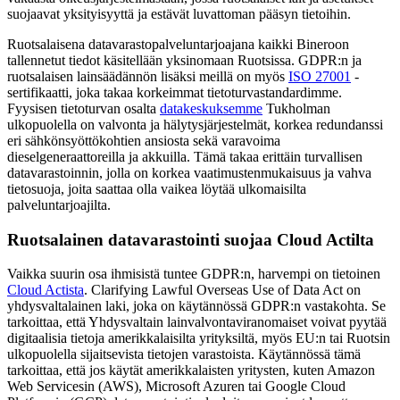
suojaavat yksityisyyttä ja estävät luvattoman pääsyn tietoihin.
Ruotsalaisena datavarastopalveluntarjoajana kaikki Bineroon
tallennetut tiedot käsitellään yksinomaan Ruotsissa. GDPR:n ja
ruotsalaisen lainsäädännön lisäksi meillä on myös
ISO 27001
-
sertifikaatti, joka takaa korkeimmat tietoturvastandardimme.
Fyysisen tietoturvan osalta
datakeskuksemme
Tukholman
ulkopuolella on valvonta ja hälytysjärjestelmät, korkea redundanssi
eri sähkönsyöttökohtien ansiosta sekä varavoima
dieselgeneraattoreilla ja akkuilla. Tämä takaa erittäin turvallisen
datavarastoinnin, jolla on korkea vaatimustenmukaisuus ja vahva
tietosuoja, joita saattaa olla vaikea löytää ulkomaisilta
palveluntarjoajilta.
Ruotsalainen datavarastointi suojaa Cloud Actilta
Vaikka suurin osa ihmisistä tuntee GDPR:n, harvempi on tietoinen
Cloud Actista
. Clarifying Lawful Overseas Use of Data Act on
yhdysvaltalainen laki, joka on käytännössä GDPR:n vastakohta. Se
tarkoittaa, että Yhdysvaltain lainvalvontaviranomaiset voivat pyytää
digitaalisia tietoja amerikkalaisilta yrityksiltä, myös EU:n tai Ruotsin
ulkopuolella sijaitsevista tietojen varastoista. Käytännössä tämä
tarkoittaa, että jos käytät amerikkalaisten yritysten, kuten Amazon
Web Servicesin (AWS), Microsoft Azuren tai Google Cloud