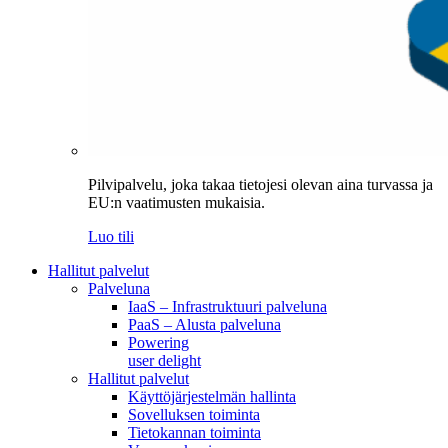
Pilvipalvelu, joka takaa tietojesi olevan aina turvassa ja
EU:n vaatimusten mukaisia.
Luo tili
Hallitut palvelut
Palveluna
IaaS – Infrastruktuuri palveluna
PaaS – Alusta palveluna
Powering
user delight
Hallitut palvelut
Käyttöjärjestelmän hallinta
Sovelluksen toiminta
Tietokannan toiminta