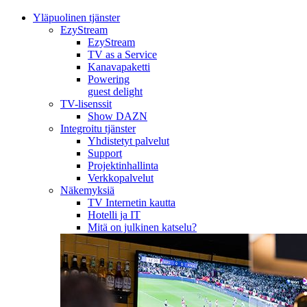
Yläpuolinen tjänster
EzyStream
EzyStream
TV as a Service
Kanavapaketti
Powering
guest delight
TV-lisenssit
Show DAZN
Integroitu tjänster
Yhdistetyt palvelut
Support
Projektinhallinta
Verkkopalvelut
Näkemyksiä
TV Internetin kautta
Hotelli ja IT
Mitä on julkinen katselu?