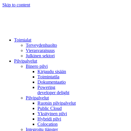
Skip to content
Toimialat
Terveydenhuolto
Vierasvaraisuus
Julkinen sektori
Pilvipalvelut
Binero pilvi
Kirjaudu sisään
Toimintatila
Dokumentaatio
Powering
developer delight
Pilvipalvelut
Ruotsin pilvipalvelut
Public Cloud
Yksityinen pilvi
Hybridi pilvi
Colocation
Integroitu tjänster