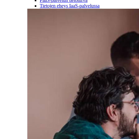
PaaS-palvelun tietoturva
Tietojen eheys IaaS-palvelussa