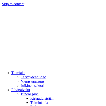
Skip to content
Toimialat
Terveydenhuolto
Vierasvaraisuus
Julkinen sektori
Pilvipalvelut
Binero pilvi
Kirjaudu sisään
Toimintatila