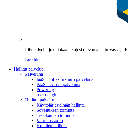
Pilvipalvelu, joka takaa tietojesi olevan aina turvassa ja
Luo tili
Hallitut palvelut
Palveluna
IaaS – Infrastruktuuri palveluna
PaaS – Alusta palveluna
Powering
user delight
Hallitut palvelut
Käyttöjärjestelmän hallinta
Sovelluksen toiminta
Tietokannan toiminta
Varmuuskopio
Konttien hallinta