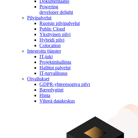
Dokumentaatio
Powering
developer delight
Pilvipalvelut
Ruotsin pilvipalvelut
Public Cloud
Yksityinen pilvi
Hybridi pilvi
Colocation
Integroitu tjänster
IT-tuki
Projektinhallinta
Hallitut palvelut
IT-turvallisuus
Oivallukset
GDPR-yhteensopiva pilvi
Bæredygtigt
Hinta
Vihreä datakeskus