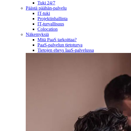
Tuki 24/7
Päästä päähän-palvelu
IT-tuki
Projektinhallinta
IT-turvallisuus
Colocation
Näkemyksiä
Mitä PaaS tarkoittaa?
PaaS-palvelun tietoturva
Tietojen eheys IaaS-palvelussa