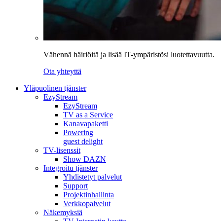
Vähennä häiriöitä ja lisää IT-ympäristösi luotettavuutta.
Ota yhteyttä
Yläpuolinen tjänster
EzyStream
EzyStream
TV as a Service
Kanavapaketti
Powering
guest delight
TV-lisenssit
Show DAZN
Integroitu tjänster
Yhdistetyt palvelut
Support
Projektinhallinta
Verkkopalvelut
Näkemyksiä