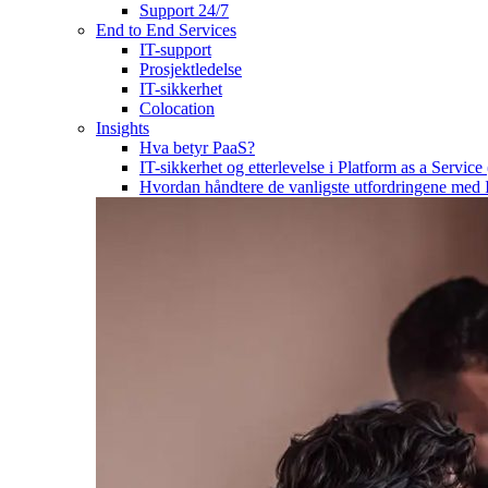
Support 24/7
End to End Services
IT-support
Prosjektledelse
IT-sikkerhet
Colocation
Insights
Hva betyr PaaS?
IT-sikkerhet og etterlevelse i Platform as a Service
Hvordan håndtere de vanligste utfordringene med 