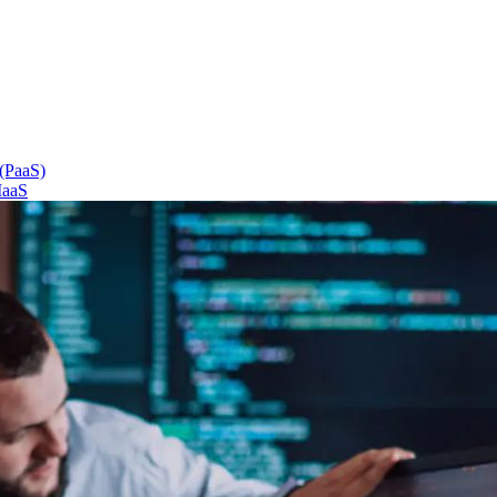
 (PaaS)
IaaS