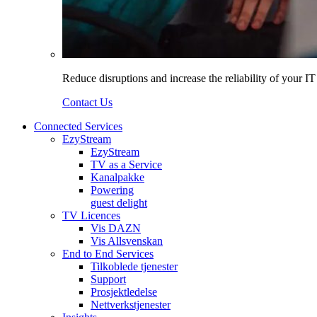
Reduce disruptions and increase the reliability of your I
Contact Us
Connected Services
EzyStream
EzyStream
TV as a Service
Kanalpakke
Powering
guest delight
TV Licences
Vis DAZN
Vis Allsvenskan
End to End Services
Tilkoblede tjenester
Support
Prosjektledelse
Nettverkstjenester