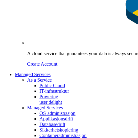
A cloud service that guarantees your data is always sec
Create Account
Managed Services
As a Service
Public Cloud
IT-infrastruktur
Powering
user delight
Managed Services
OS‑administrasjon
Applikasjonsdrift
Databasedrift
Sikkerhetskopiering
Containeradministrasjon