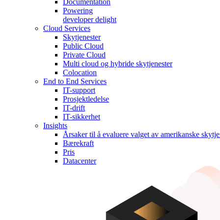
Documentation
Powering
developer delight
Cloud Services
Skytjenester
Public Cloud
Private Cloud
Multi cloud og hybride skytjenester
Colocation
End to End Services
IT-support
Prosjektledelse
IT-drift
IT-sikkerhet
Insights
Årsaker til å evaluere valget av amerikanske skytje
Bærekraft
Pris
Datacenter