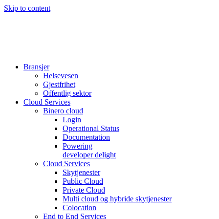
Skip to content
Bransjer
Helsevesen
Gjestfrihet
Offentlig sektor
Cloud Services
Binero cloud
Login
Operational Status
Documentation
Powering
developer delight
Cloud Services
Skytjenester
Public Cloud
Private Cloud
Multi cloud og hybride skytjenester
Colocation
End to End Services