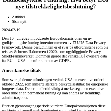
nye tilstrekkelighetsbeslutning?
Artikkel
Siste nytt
2024-02-19
Den 10. juli 2023 introduserte Europakommisjonen en ny
godkjenningsbeslutning innenfor rammen av EU-US Data Privacy
Framework. Denne beslutningen er et svar på utfordringene som ble
reist av Schrems II-dommen i 2020, som ugyldiggjorde Privacy
Shield-rammeverket. Dommen gjorde det vanskelig å overføre data
fra EU til USA innenfor rammen av GDPR.
Amerikanske tiltak
Som svar på denne utfordringen vedtok USA en executive order i
oktober 2022, som innførte sterkere beskyttelsestiltak for europeiske
borgeres data. Det er imidlertid viktig å merke seg at en executive
order ikke er en permanent løsning og kan endres av fremtidige
administrasjoner.
Etter en gjennomgangsperiode vurderte Europakommisjonen disse
endringene i amerikansk lovgivning som tilstrekkelige, noe som