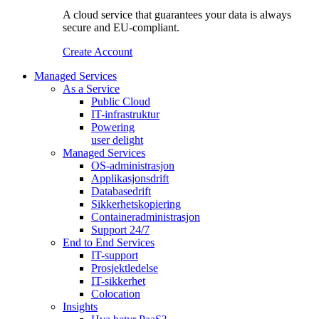
A cloud service that guarantees your data is always
secure and EU-compliant.
Create Account
Managed Services
As a Service
Public Cloud
IT-infrastruktur
Powering
user delight
Managed Services
OS‑administrasjon
Applikasjonsdrift
Databasedrift
Sikkerhetskopiering
Containeradministrasjon
Support 24/7
End to End Services
IT-support
Prosjektledelse
IT-sikkerhet
Colocation
Insights