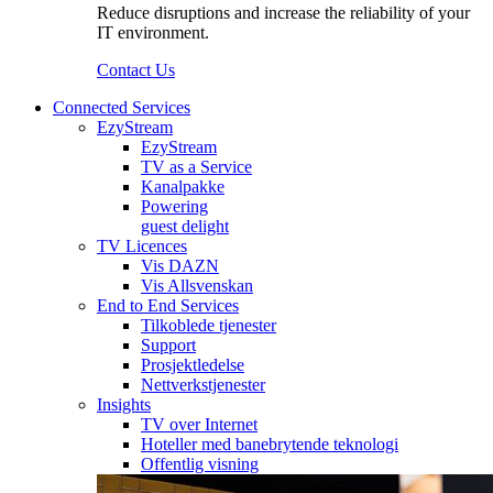
Reduce disruptions and increase the reliability of your
IT environment.
Contact Us
Connected Services
EzyStream
EzyStream
TV as a Service
Kanalpakke
Powering
guest delight
TV Licences
Vis DAZN
Vis Allsvenskan
End to End Services
Tilkoblede tjenester
Support
Prosjektledelse
Nettverkstjenester
Insights
TV over Internet
Hoteller med banebrytende teknologi
Offentlig visning