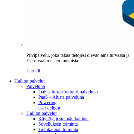
Pilvipalvelu, joka takaa tietojesi olevan aina turvassa ja
EU:n vaatimusten mukaisia.
Luo tili
Hallitut palvelut
Palveluna
IaaS – Infrastruktuuri palveluna
PaaS – Alusta palveluna
Powering
user delight
Hallitut palvelut
Käyttöjärjestelmän hallinta
Sovelluksen toiminta
Tietokannan toiminta