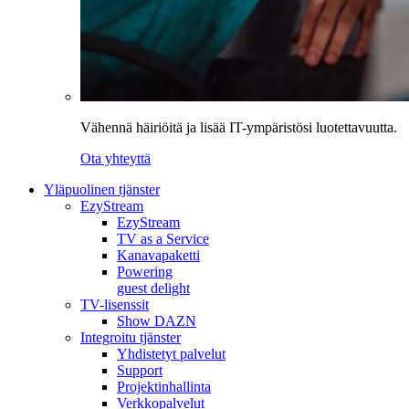
Vähennä häiriöitä ja lisää IT-ympäristösi luotettavuutta.
Ota yhteyttä
Yläpuolinen tjänster
EzyStream
EzyStream
TV as a Service
Kanavapaketti
Powering
guest delight
TV-lisenssit
Show DAZN
Integroitu tjänster
Yhdistetyt palvelut
Support
Projektinhallinta
Verkkopalvelut