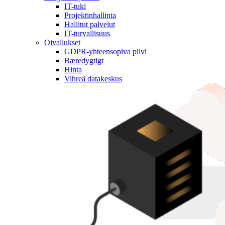
IT-tuki
Projektinhallinta
Hallitut palvelut
IT-turvallisuus
Oivallukset
GDPR-yhteensopiva pilvi
Bæredygtigt
Hinta
Vihreä datakeskus