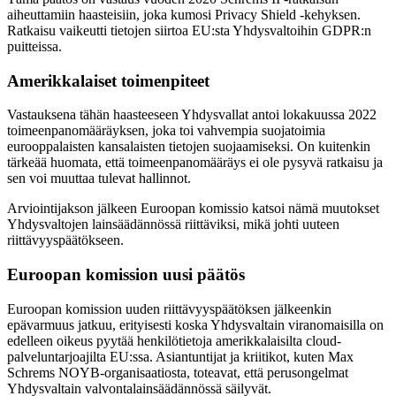
aiheuttamiin haasteisiin, joka kumosi Privacy Shield -kehyksen.
Ratkaisu vaikeutti tietojen siirtoa EU:sta Yhdysvaltoihin GDPR:n
puitteissa.
Amerikkalaiset toimenpiteet
Vastauksena tähän haasteeseen Yhdysvallat antoi lokakuussa 2022
toimeenpanomääräyksen, joka toi vahvempia suojatoimia
eurooppalaisten kansalaisten tietojen suojaamiseksi. On kuitenkin
tärkeää huomata, että toimeenpanomääräys ei ole pysyvä ratkaisu ja
sen voi muuttaa tulevat hallinnot.
Arviointijakson jälkeen Euroopan komissio katsoi nämä muutokset
Yhdysvaltojen lainsäädännössä riittäviksi, mikä johti uuteen
riittävyyspäätökseen.
Euroopan komission uusi päätös
Euroopan komission uuden riittävyyspäätöksen jälkeenkin
epävarmuus jatkuu, erityisesti koska Yhdysvaltain viranomaisilla on
edelleen oikeus pyytää henkilötietoja amerikkalaisilta cloud-
palveluntarjoajilta EU:ssa. Asiantuntijat ja kriitikot, kuten Max
Schrems NOYB-organisaatiosta, toteavat, että perusongelmat
Yhdysvaltain valvontalainsäädännössä säilyvät.