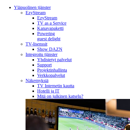
Yläpuolinen tjänster
EzyStream
EzyStream
TV as a Service
Kanavapaketti
Powering
guest delight
TV-lisenssit
Show DAZN
Integroitu tjänster
Yhdistetyt palvelut
Support
Projektinhallinta
Verkkopalvelut
Näkemyksiä
TV Internetin kautta
Hotelli ja IT
Mitä on julkinen katselu?