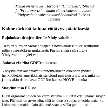
“Meillä on nyt ollut ’Harbors’, ’Umbrellas’, ’Shields’
ja ’Frameworks’ — mutta ei merkittävää muutosta
Yhdysvaltain valvontalainsäädännössä.”
- Max
Schrems
Kolme tärkeää kohtaa riittävyyspäätöksestä
Rajoitukset tietojen siirrolle Yhdysvaltoihin
Tietojen siirtojen vastaanottajien Yhdysvalloissa tulee sertifioitua
riittävyyspäätöksen mukaisesti. Päätös ei siis salli siirtoja
Yhdysvaltoihin yleisesti.
Jatkuva ristiriita GDPR:n kanssa
Yhdysvaltain lait antavat viranomaisilleen oikeuden pyytää
henkilötietoja amerikkalaisista cloud-palveluista EU:ssa, mikä on
jatkossakin ristiriidassa GDPR:n kanssa NOYB:n mukaan.
Suojelun taso EU:ssa
EU:n organisaatioiden on varmistettava GDPR:n edellyttämä suojan
taso. Päätöstä on arvosteltu, sillä tehokasta suojaa ei voida taata, kun
kolmansien maiden lainsäädäntö saattaa sallia puuttumisen