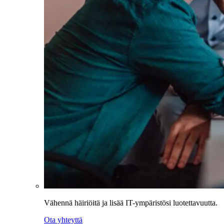
Vähennä häiriöitä ja lisää IT-ympäristösi luotettavuutta.
Ota yhteyttä