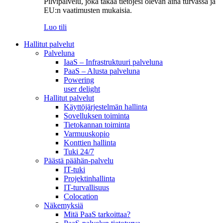
Pilvipalvelu, joka takaa tietojesi olevan aina turvassa ja
EU:n vaatimusten mukaisia.
Luo tili
Hallitut palvelut
Palveluna
IaaS – Infrastruktuuri palveluna
PaaS – Alusta palveluna
Powering
user delight
Hallitut palvelut
Käyttöjärjestelmän hallinta
Sovelluksen toiminta
Tietokannan toiminta
Varmuuskopio
Konttien hallinta
Tuki 24/7
Päästä päähän-palvelu
IT-tuki
Projektinhallinta
IT-turvallisuus
Colocation
Näkemyksiä
Mitä PaaS tarkoittaa?