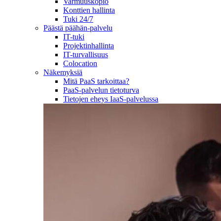
Varmuuskopio
Konttien hallinta
Tuki 24/7
Päästä päähän-palvelu
IT-tuki
Projektinhallinta
IT-turvallisuus
Colocation
Näkemyksiä
Mitä PaaS tarkoittaa?
PaaS-palvelun tietoturva
Tietojen eheys IaaS-palvelussa