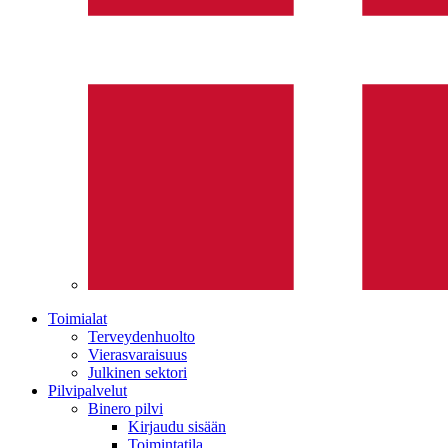
Toimialat
Terveydenhuolto
Vierasvaraisuus
Julkinen sektori
Pilvipalvelut
Binero pilvi
Kirjaudu sisään
Toimintatila