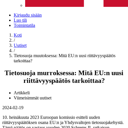
Kirjaudu sisään
Luo tili
Toimintatila
Koti
/
Uutiset
/
Tietosuoja muutoksessa: Mitä EU:n uusi riittävyyspäätös
tarkoittaa?
Tietosuoja murroksessa: Mitä EU:n uusi
riittävyyspäätös tarkoittaa?
Artikkeli
Viimeisimmät uutiset
2024-02-19
10. heinäkuuta 2023 Euroopan komissio esitteli uuden
riittävyyspäätöksen osana EU:n ja Yhdysvaltojen tietosuojakehystä.
Tämä päätös on vastaus vuoden 2020 Schrems II -ratkaisun