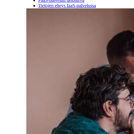
PaaS-palvelun tietoturva
Tietojen eheys IaaS-palvelussa