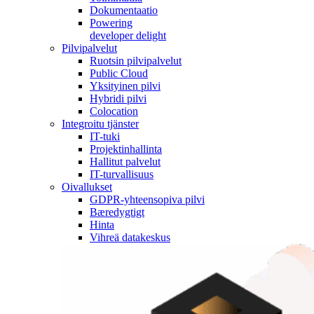
Dokumentaatio
Powering
developer delight
Pilvipalvelut
Ruotsin pilvipalvelut
Public Cloud
Yksityinen pilvi
Hybridi pilvi
Colocation
Integroitu tjänster
IT-tuki
Projektinhallinta
Hallitut palvelut
IT-turvallisuus
Oivallukset
GDPR-yhteensopiva pilvi
Bæredygtigt
Hinta
Vihreä datakeskus