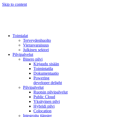
Skip to content
Toimialat
Terveydenhuolto
Vierasvaraisuus
Julkinen sektori
Pilvipalvelut
Binero pilvi
Kirjaudu sisään
Toimintatila
Dokumentaatio
Powering
developer delight
Pilvipalvelut
Ruotsin pilvipalvelut
Public Cloud
Yksityinen pilvi
Hybridi pilvi
Colocation
Integroitu tjänster