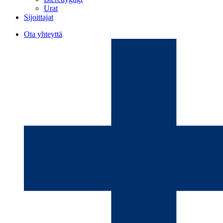
Urat
Sijoittajat
Ota yhteyttä