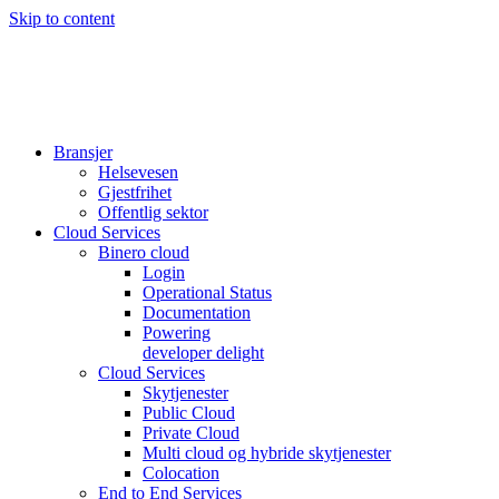
Skip to content
Bransjer
Helsevesen
Gjestfrihet
Offentlig sektor
Cloud Services
Binero cloud
Login
Operational Status
Documentation
Powering
developer delight
Cloud Services
Skytjenester
Public Cloud
Private Cloud
Multi cloud og hybride skytjenester
Colocation
End to End Services