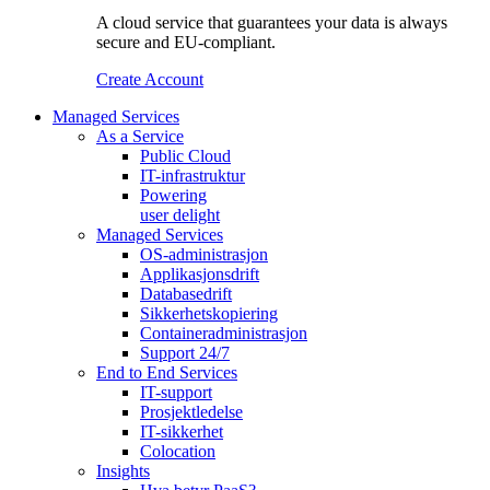
A cloud service that guarantees your data is always
secure and EU-compliant.
Create Account
Managed Services
As a Service
Public Cloud
IT-infrastruktur
Powering
user delight
Managed Services
OS‑administrasjon
Applikasjonsdrift
Databasedrift
Sikkerhetskopiering
Containeradministrasjon
Support 24/7
End to End Services
IT-support
Prosjektledelse
IT-sikkerhet
Colocation
Insights