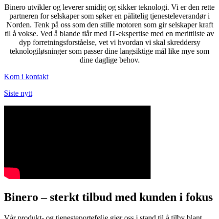
Binero utvikler og leverer smidig og sikker teknologi. Vi er den rette
partneren for selskaper som søker en pålitelig tjenesteleverandør i
Norden. Tenk på oss som den stille motoren som gir selskaper kraft
til å vokse. Ved å blande tiår med IT-ekspertise med en merittliste av
dyp forretningsforståelse, vet vi hvordan vi skal skreddersy
teknologiløsninger som passer dine langsiktige mål like mye som
dine daglige behov.
Kom i kontakt
Siste nytt
Binero – sterkt tilbud med kunden i fokus
Vår produkt- og tjenesteportefølje gjør oss i stand til å tilby blant