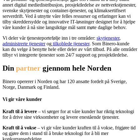
annet digital mediedistribusjon, prosjektledelse av nettverkstjenester,
svenske skytjenester og container-tjenester, og klimaksertifisert
serverdrift. Ved å utnytte våre felles ressurser og erfaringer kan vi
tilby skreddersydde og innovative IT-løsninger designet for å hjelpe
våre kunder å nå sine langsiktige mål samt møte daglige behov.
Vi deler vår tjenesteportefølje inn i tre områder:
skytjenester
,
administrerte tjenester
og
tilkoblede tjenester
. Som Binero-kunde
kan du velge å benytte hele eller deler av vårt tilbud. På alle områder
tilbyr vi integrerte tjenester som 24/7 support og prosjektledelse.
Din
partner
gjennom hele Norden
Binero opererer i Norden og har 120 ansatte fordelt på Sverige,
Norge, Danmark og Finland.
Vi gir våre kunder
Kraft til å levere
– vi sørger for at våre kunder har riktig teknologi
for å drive sine virksomheter og levere enestående tjenester.
Kraft til å vokse
– vi gir våre kunder kraften til å vokse, frigjøre tid
og gjøre dem i stand til å bruke teknologi for å bli mer
konkurransedyktige.