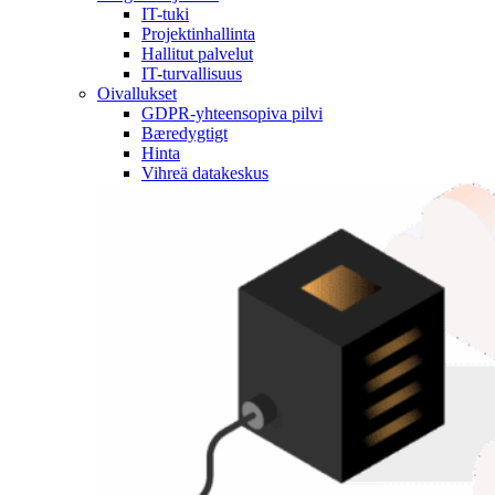
IT-tuki
Projektinhallinta
Hallitut palvelut
IT-turvallisuus
Oivallukset
GDPR-yhteensopiva pilvi
Bæredygtigt
Hinta
Vihreä datakeskus