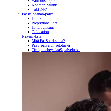
Varmuuskopio
Konttien hallinta
Tuki 24/7
Päästä päähän-palvelu
IT-tuki
Projektinhallinta
IT-turvallisuus
Colocation
Näkemyksiä
Mitä PaaS tarkoittaa?
PaaS-palvelun tietoturva
Tietojen eheys IaaS-palvelussa