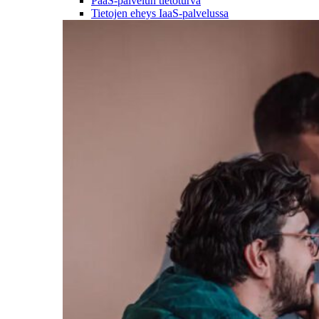
PaaS-palvelun tietoturva
Tietojen eheys IaaS-palvelussa