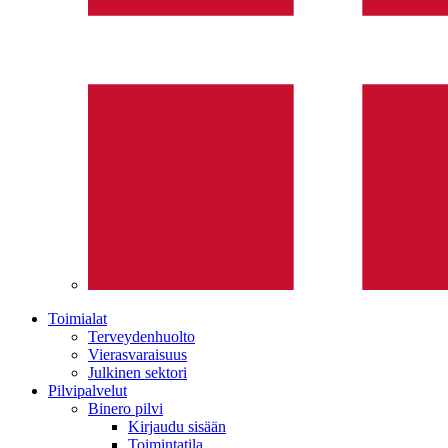
Toimialat
Terveydenhuolto
Vierasvaraisuus
Julkinen sektori
Pilvipalvelut
Binero pilvi
Kirjaudu sisään
Toimintatila