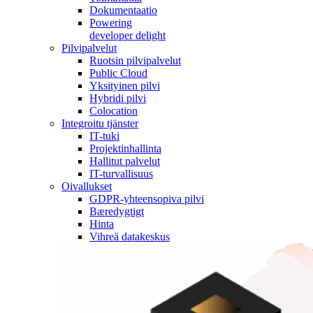
Dokumentaatio
Powering
developer delight
Pilvipalvelut
Ruotsin pilvipalvelut
Public Cloud
Yksityinen pilvi
Hybridi pilvi
Colocation
Integroitu tjänster
IT-tuki
Projektinhallinta
Hallitut palvelut
IT-turvallisuus
Oivallukset
GDPR-yhteensopiva pilvi
Bæredygtigt
Hinta
Vihreä datakeskus