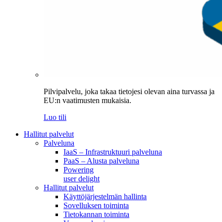
Pilvipalvelu, joka takaa tietojesi olevan aina turvassa ja
EU:n vaatimusten mukaisia.
Luo tili
Hallitut palvelut
Palveluna
IaaS – Infrastruktuuri palveluna
PaaS – Alusta palveluna
Powering
user delight
Hallitut palvelut
Käyttöjärjestelmän hallinta
Sovelluksen toiminta
Tietokannan toiminta