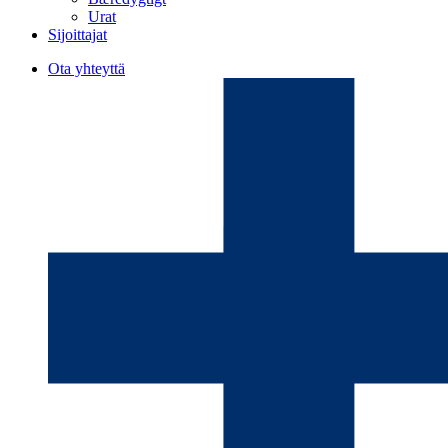
Urat
Sijoittajat
Ota yhteyttä