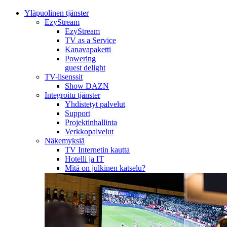
Yläpuolinen tjänster
EzyStream
EzyStream
TV as a Service
Kanavapaketti
Powering
guest delight
TV-lisenssit
Show DAZN
Integroitu tjänster
Yhdistetyt palvelut
Support
Projektinhallinta
Verkkopalvelut
Näkemyksiä
TV Internetin kautta
Hotelli ja IT
Mitä on julkinen katselu?