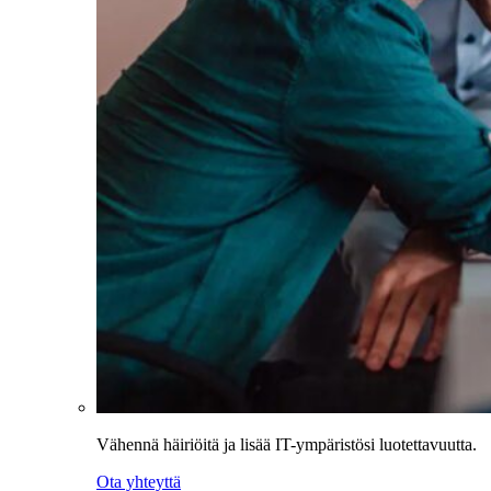
Vähennä häiriöitä ja lisää IT-ympäristösi luotettavuutta.
Ota yhteyttä