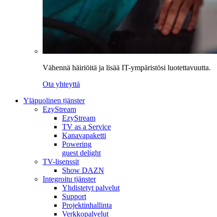
Vähennä häiriöitä ja lisää IT-ympäristösi luotettavuutta.
Ota yhteyttä
Yläpuolinen tjänster
EzyStream
EzyStream
TV as a Service
Kanavapaketti
Powering
guest delight
TV-lisenssit
Show DAZN
Integroitu tjänster
Yhdistetyt palvelut
Support
Projektinhallinta
Verkkopalvelut