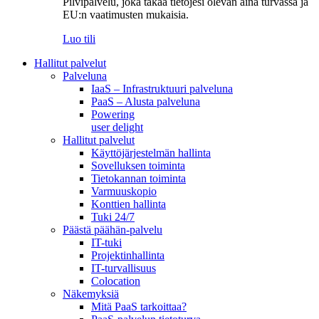
Pilvipalvelu, joka takaa tietojesi olevan aina turvassa ja
EU:n vaatimusten mukaisia.
Luo tili
Hallitut palvelut
Palveluna
IaaS – Infrastruktuuri palveluna
PaaS – Alusta palveluna
Powering
user delight
Hallitut palvelut
Käyttöjärjestelmän hallinta
Sovelluksen toiminta
Tietokannan toiminta
Varmuuskopio
Konttien hallinta
Tuki 24/7
Päästä päähän-palvelu
IT-tuki
Projektinhallinta
IT-turvallisuus
Colocation
Näkemyksiä
Mitä PaaS tarkoittaa?