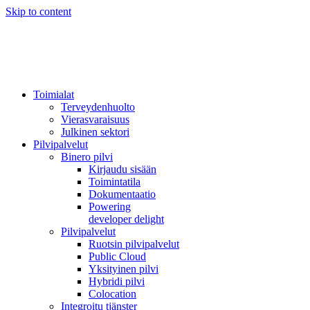
Skip to content
Toimialat
Terveydenhuolto
Vierasvaraisuus
Julkinen sektori
Pilvipalvelut
Binero pilvi
Kirjaudu sisään
Toimintatila
Dokumentaatio
Powering
developer delight
Pilvipalvelut
Ruotsin pilvipalvelut
Public Cloud
Yksityinen pilvi
Hybridi pilvi
Colocation
Integroitu tjänster