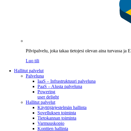
Pilvipalvelu, joka takaa tietojesi olevan aina turvassa ja
Luo tili
Hallitut palvelut
Palveluna
IaaS – Infrastruktuuri palveluna
PaaS – Alusta palveluna
Powering
user delight
Hallitut palvelut
Käyttöjärjestelmän hallinta
Sovelluksen toiminta
Tietokannan toiminta
Varmuuskopio
Konttien hallinta