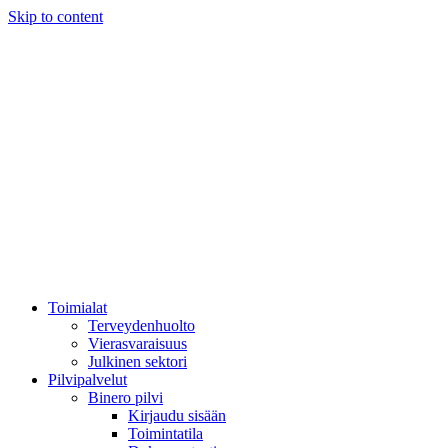
Skip to content
Toimialat
Terveydenhuolto
Vierasvaraisuus
Julkinen sektori
Pilvipalvelut
Binero pilvi
Kirjaudu sisään
Toimintatila