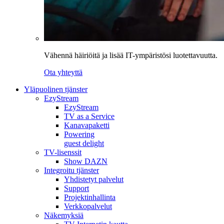
Vähennä häiriöitä ja lisää IT-ympäristösi luotettavuutta.
Ota yhteyttä
Yläpuolinen tjänster
EzyStream
EzyStream
TV as a Service
Kanavapaketti
Powering
guest delight
TV-lisenssit
Show DAZN
Integroitu tjänster
Yhdistetyt palvelut
Support
Projektinhallinta
Verkkopalvelut
Näkemyksiä