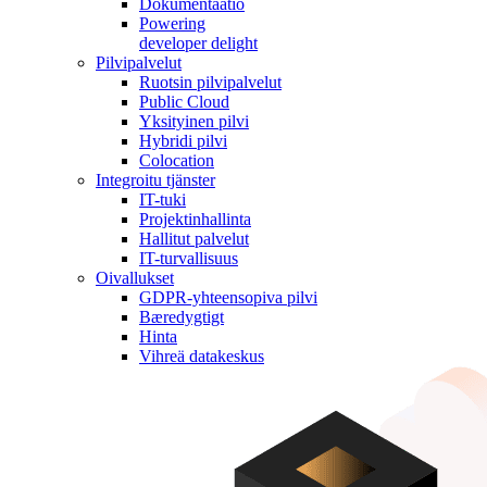
Dokumentaatio
Powering
developer delight
Pilvipalvelut
Ruotsin pilvipalvelut
Public Cloud
Yksityinen pilvi
Hybridi pilvi
Colocation
Integroitu tjänster
IT-tuki
Projektinhallinta
Hallitut palvelut
IT-turvallisuus
Oivallukset
GDPR-yhteensopiva pilvi
Bæredygtigt
Hinta
Vihreä datakeskus