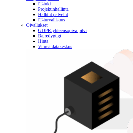
IT-tuki
Projektinhallinta
Hallitut palvelut
IT-turvallisuus
Oivallukset
GDPR-yhteensopiva pilvi
Bæredygtigt
Hinta
Vihreä datakeskus