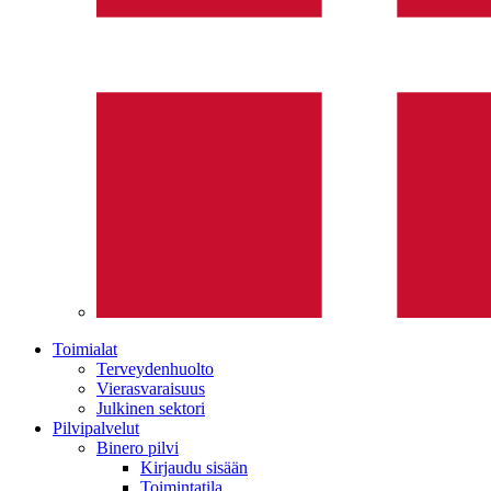
Toimialat
Terveydenhuolto
Vierasvaraisuus
Julkinen sektori
Pilvipalvelut
Binero pilvi
Kirjaudu sisään
Toimintatila