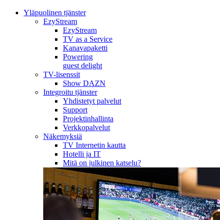
Yläpuolinen tjänster
EzyStream
EzyStream
TV as a Service
Kanavapaketti
Powering
guest delight
TV-lisenssit
Show DAZN
Integroitu tjänster
Yhdistetyt palvelut
Support
Projektinhallinta
Verkkopalvelut
Näkemyksiä
TV Internetin kautta
Hotelli ja IT
Mitä on julkinen katselu?