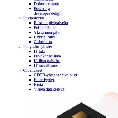
Dokumentaatio
Powering
developer delight
Pilvipalvelut
Ruotsin pilvipalvelut
Public Cloud
Yksityinen pilvi
Hybridi pilvi
Colocation
Integroitu tjänster
IT-tuki
Projektinhallinta
Hallitut palvelut
IT-turvallisuus
Oivallukset
GDPR-yhteensopiva pilvi
Bæredygtigt
Hinta
Vihreä datakeskus