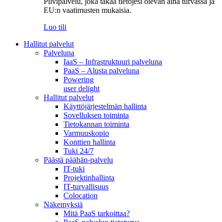
Pilvipalvelu, joka takaa tietojesi olevan aina turvassa ja
EU:n vaatimusten mukaisia.
Luo tili
Hallitut palvelut
Palveluna
IaaS – Infrastruktuuri palveluna
PaaS – Alusta palveluna
Powering
user delight
Hallitut palvelut
Käyttöjärjestelmän hallinta
Sovelluksen toiminta
Tietokannan toiminta
Varmuuskopio
Konttien hallinta
Tuki 24/7
Päästä päähän-palvelu
IT-tuki
Projektinhallinta
IT-turvallisuus
Colocation
Näkemyksiä
Mitä PaaS tarkoittaa?