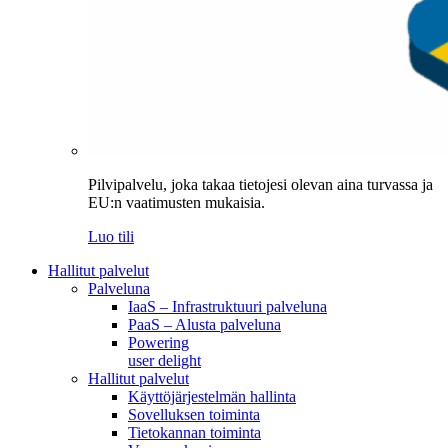
Pilvipalvelu, joka takaa tietojesi olevan aina turvassa ja
EU:n vaatimusten mukaisia.
Luo tili
Hallitut palvelut
Palveluna
IaaS – Infrastruktuuri palveluna
PaaS – Alusta palveluna
Powering
user delight
Hallitut palvelut
Käyttöjärjestelmän hallinta
Sovelluksen toiminta
Tietokannan toiminta