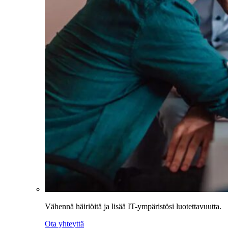
Vähennä häiriöitä ja lisää IT-ympäristösi luotettavuutta.
Ota yhteyttä