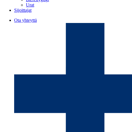
Urat
Sijoittajat
Ota yhteyttä