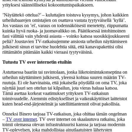
yrityksesi säännölliseksi kokoontumispaikakseen.
’Näytättekö ottelua?’ – kuluttajien toistuva kysymys, johon kaikkien
urheilubaarejen omistajien on osattava vastata tyytyväisellä ’kyllä’.
Jos vastaus on ’ei', varaus on todennäköisesti menetetty, riippumatta
kuinka hyvä ruoka- ja juomavalikko on. Päätöksessä intohimoinen
fani välittää vain yhdestä asiasta – voinko katsoa suosikkijoukkueeni
peliä? Joustavien TV-ratkaisujemme ansiosta urheilun näyttämiseen
julkisesti sinun ei tarvitse huolehtia siitä, että kanavapakettisi olisi
riittämätön pitämään kaikki vieraasi tyytyväisinä.
Tutustu TV over internetin etuihin
Astuttaessa baariin tai ravintolaan, jonka liiketoimintakonseptina on
urheilun näyttäminen julkisesti, yleensä kohtaa suuren määrän TV-
ruutuja. Ei ole harvinaista, että jokaisella pöydällä on oma TV, joka
näyttää juuri sen ottelun tai kilpailun, jota vieras haluaa katsoa.
Tämä asettaa korkeat vaatimukset yrityksen TV-ratkaisun
toimivuudelle. Aiemmin edistykselliset ja vaikeakäyttöiset laitteistot
kuten head-end-järjestelmät ja satelliittiantennit olivat pakollisia.
Onneksi Binero tarjoaa TV-ratkaisun, joka ohittaa tämän ongelman
–
TV over internet
. TV over internet on skaalautuva ratkaisu, joka
toimii olemassa olevan infrastruktuurisi kanssa ja tarjoaa modernin
TV-oplevelsen, joka mahdollistaa ainutlaatuisten lähetysten