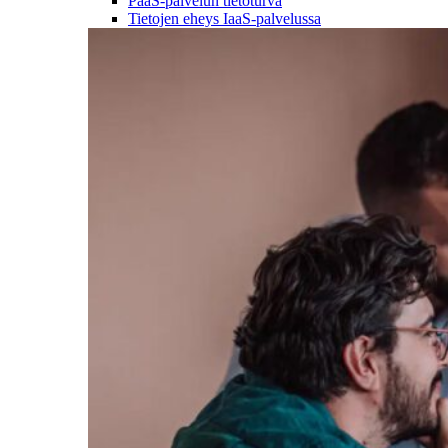
PaaS-palvelun tietoturva
Tietojen eheys IaaS-palvelussa