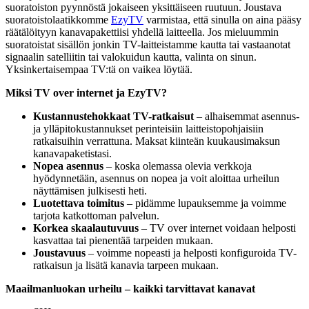
suoratoiston pyynnöstä jokaiseen yksittäiseen ruutuun. Joustava
suoratoistolaatikkomme
EzyTV
varmistaa, että sinulla on aina pääsy
räätälöityyn kanavapakettiisi yhdellä laitteella. Jos mieluummin
suoratoistat sisällön jonkin TV-laitteistamme kautta tai vastaanotat
signaalin satelliitin tai valokuidun kautta, valinta on sinun.
Yksinkertaisempaa TV:tä on vaikea löytää.
Miksi TV over internet ja EzyTV?
Kustannustehokkaat TV-ratkaisut
– alhaisemmat asennus-
ja ylläpitokustannukset perinteisiin laitteistopohjaisiin
ratkaisuihin verrattuna. Maksat kiinteän kuukausimaksun
kanavapaketistasi.
Nopea asennus
– koska olemassa olevia verkkoja
hyödynnetään, asennus on nopea ja voit aloittaa urheilun
näyttämisen julkisesti heti.
Luotettava toimitus
– pidämme lupauksemme ja voimme
tarjota katkottoman palvelun.
Korkea skaalautuvuus
– TV over internet voidaan helposti
kasvattaa tai pienentää tarpeiden mukaan.
Joustavuus
– voimme nopeasti ja helposti konfiguroida TV-
ratkaisun ja lisätä kanavia tarpeen mukaan.
Maailmanluokan urheilu – kaikki tarvittavat kanavat