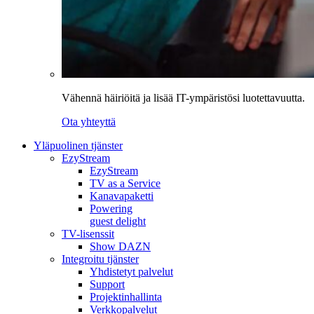
Vähennä häiriöitä ja lisää IT-ympäristösi luotettavuutta.
Ota yhteyttä
Yläpuolinen tjänster
EzyStream
EzyStream
TV as a Service
Kanavapaketti
Powering
guest delight
TV-lisenssit
Show DAZN
Integroitu tjänster
Yhdistetyt palvelut
Support
Projektinhallinta
Verkkopalvelut