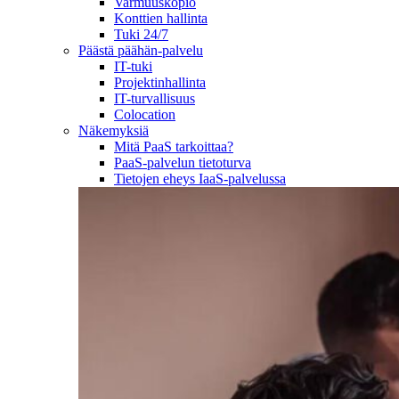
Varmuuskopio
Konttien hallinta
Tuki 24/7
Päästä päähän-palvelu
IT-tuki
Projektinhallinta
IT-turvallisuus
Colocation
Näkemyksiä
Mitä PaaS tarkoittaa?
PaaS-palvelun tietoturva
Tietojen eheys IaaS-palvelussa