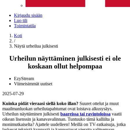
Kirjaudu sisään
Luo tili
Toimintatila
Koti
/
Näytä urheilua julkisesti
Urheilun näyttäminen julkisesti ei ole
koskaan ollut helpompaa
EzyStream
Viimeisimmät uutiset
2025-07-29
Kuinka pidät vieraasi siellä koko illan?
Suuret ottelut ja muut
maailmanluokan urheilutapahtumat ovat loistava alkusysäys.
Urheilun näyttäminen julkisesti
baareissa tai ravintoloissa
vaatii
oikean lisenssin ja kanavavalinnan. Tuntuuko tämä kalliilta ja
monimutkaiselta? Ajattele uudelleen! Meillä on TV-ratkaisuja, jotka
laskevat teknistä kynnystä ja kannustavat vieraita valitsemaan