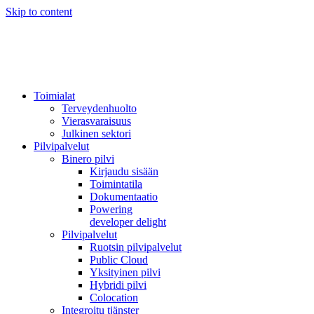
Skip to content
Toimialat
Terveydenhuolto
Vierasvaraisuus
Julkinen sektori
Pilvipalvelut
Binero pilvi
Kirjaudu sisään
Toimintatila
Dokumentaatio
Powering
developer delight
Pilvipalvelut
Ruotsin pilvipalvelut
Public Cloud
Yksityinen pilvi
Hybridi pilvi
Colocation
Integroitu tjänster