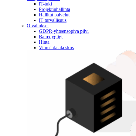
IT-tuki
Projektinhallinta
Hallitut palvelut
IT-turvallisuus
Oivallukset
GDPR-yhteensopiva pilvi
Bæredygtigt
Hinta
Vihreä datakeskus