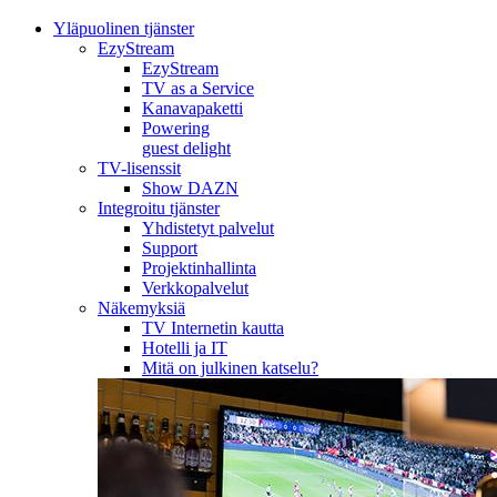
Yläpuolinen tjänster
EzyStream
EzyStream
TV as a Service
Kanavapaketti
Powering
guest delight
TV-lisenssit
Show DAZN
Integroitu tjänster
Yhdistetyt palvelut
Support
Projektinhallinta
Verkkopalvelut
Näkemyksiä
TV Internetin kautta
Hotelli ja IT
Mitä on julkinen katselu?