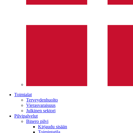
Toimialat
Terveydenhuolto
Vierasvaraisuus
Julkinen sektori
Pilvipalvelut
Binero pilvi
Kirjaudu sisään
Toimintatila