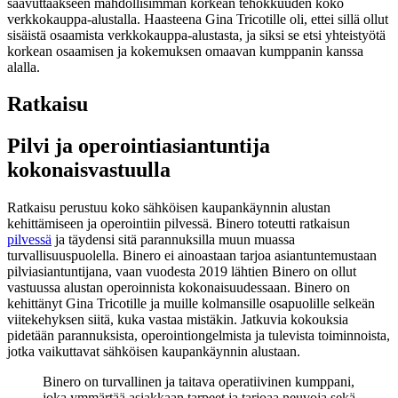
saavuttaakseen mahdollisimman korkean tehokkuuden koko
verkkokauppa-alustalla. Haasteena Gina Tricotille oli, ettei sillä ollut
sisäistä osaamista verkkokauppa-alustasta, ja siksi se etsi yhteistyötä
korkean osaamisen ja kokemuksen omaavan kumppanin kanssa
alalla.
Ratkaisu
Pilvi
ja operointiasiantuntija
kokonaisvastuulla
Ratkaisu perustuu koko sähköisen kaupankäynnin alustan
kehittämiseen ja operointiin pilvessä. Binero toteutti ratkaisun
pilvessä
ja täydensi sitä parannuksilla muun muassa
turvallisuuspuolella. Binero ei ainoastaan tarjoa asiantuntemustaan
pilviasiantuntijana, vaan vuodesta 2019 lähtien Binero on ollut
vastuussa alustan operoinnista kokonaisuudessaan. Binero on
kehittänyt Gina Tricotille ja muille kolmansille osapuolille selkeän
viitekehyksen siitä, kuka vastaa mistäkin. Jatkuvia kokouksia
pidetään parannuksista, operointiongelmista ja tulevista toiminnoista,
jotka vaikuttavat sähköisen kaupankäynnin alustaan.
Binero on turvallinen ja taitava operatiivinen kumppani,
joka ymmärtää asiakkaan tarpeet ja tarjoaa neuvoja sekä