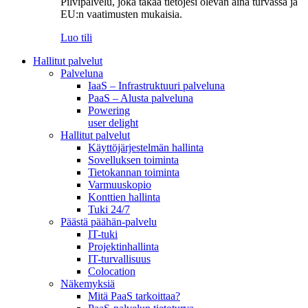
Pilvipalvelu, joka takaa tietojesi olevan aina turvassa ja
EU:n vaatimusten mukaisia.
Luo tili
Hallitut palvelut
Palveluna
IaaS – Infrastruktuuri palveluna
PaaS – Alusta palveluna
Powering
user delight
Hallitut palvelut
Käyttöjärjestelmän hallinta
Sovelluksen toiminta
Tietokannan toiminta
Varmuuskopio
Konttien hallinta
Tuki 24/7
Päästä päähän-palvelu
IT-tuki
Projektinhallinta
IT-turvallisuus
Colocation
Näkemyksiä
Mitä PaaS tarkoittaa?