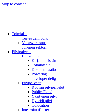
Skip to content
Toimialat
Terveydenhuolto
Vierasvaraisuus
Julkinen sektori
Pilvipalvelut
Binero pilvi
Kirjaudu sisään
Toimintatila
Dokumentaatio
Powering
developer delight
Pilvipalvelut
Ruotsin pilvipalvelut
Public Cloud
Yksityinen pilvi
Hybridi pilvi
Colocation
Integroitu tjänster