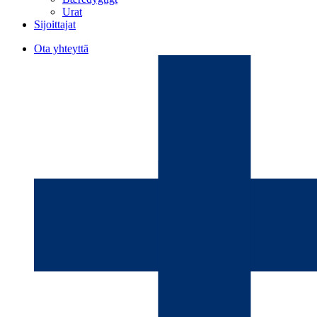
Urat
Sijoittajat
Ota yhteyttä