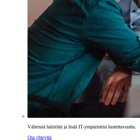
Vähennä häiriöitä ja lisää IT-ympäristösi luotettavuutta.
Ota yhteyttä