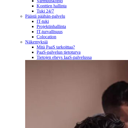
Varmuuskopio
Konttien hallinta
Tuki 24/7
Päästä päähän-palvelu
IT-tuki
Projektinhallinta
IT-turvallisuus
Colocation
Näkemyksiä
Mitä PaaS tarkoittaa?
PaaS-palvelun tietoturva
Tietojen eheys IaaS-palvelussa