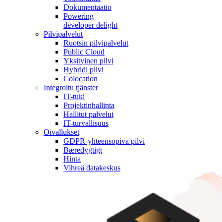
Dokumentaatio
Powering
developer delight
Pilvipalvelut
Ruotsin pilvipalvelut
Public Cloud
Yksityinen pilvi
Hybridi pilvi
Colocation
Integroitu tjänster
IT-tuki
Projektinhallinta
Hallitut palvelut
IT-turvallisuus
Oivallukset
GDPR-yhteensopiva pilvi
Bæredygtigt
Hinta
Vihreä datakeskus