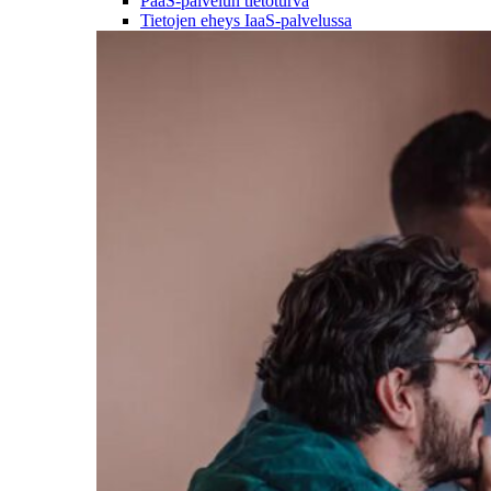
PaaS-palvelun tietoturva
Tietojen eheys IaaS-palvelussa