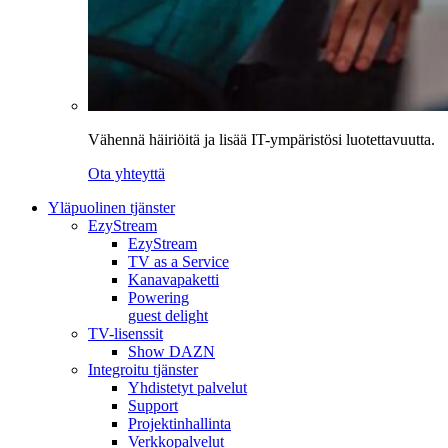
Vähennä häiriöitä ja lisää IT-ympäristösi luotettavuutta.
Ota yhteyttä
Yläpuolinen tjänster
EzyStream
EzyStream
TV as a Service
Kanavapaketti
Powering
guest delight
TV-lisenssit
Show DAZN
Integroitu tjänster
Yhdistetyt palvelut
Support
Projektinhallinta
Verkkopalvelut