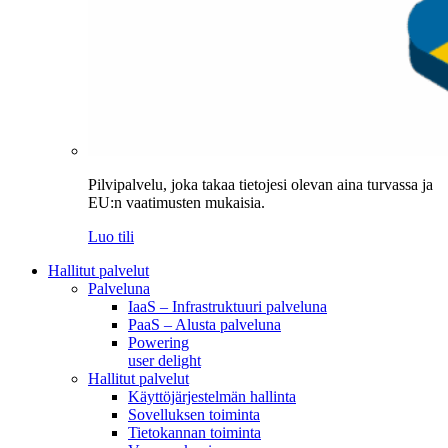
Pilvipalvelu, joka takaa tietojesi olevan aina turvassa ja
EU:n vaatimusten mukaisia.
Luo tili
Hallitut palvelut
Palveluna
IaaS – Infrastruktuuri palveluna
PaaS – Alusta palveluna
Powering
user delight
Hallitut palvelut
Käyttöjärjestelmän hallinta
Sovelluksen toiminta
Tietokannan toiminta