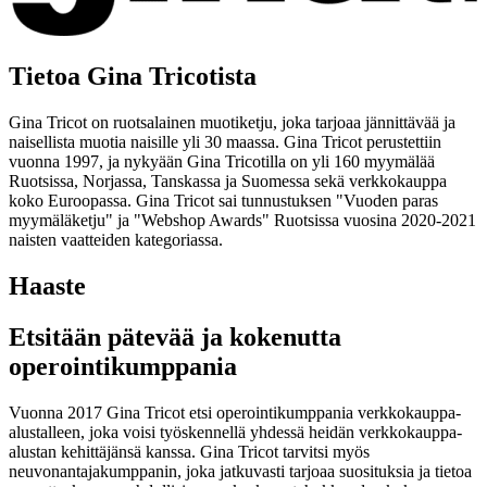
Tietoa Gina Tricotista
Gina Tricot on ruotsalainen muotiketju, joka tarjoaa jännittävää ja
naisellista muotia naisille yli 30 maassa. Gina Tricot perustettiin
vuonna 1997, ja nykyään Gina Tricotilla on yli 160 myymälää
Ruotsissa, Norjassa, Tanskassa ja Suomessa sekä verkkokauppa
koko Euroopassa. Gina Tricot sai tunnustuksen "Vuoden paras
myymäläketju" ja "Webshop Awards" Ruotsissa vuosina 2020-2021
naisten vaatteiden kategoriassa.
Haaste
Etsitään pätevää ja kokenutta
operointikumppania
Vuonna 2017 Gina Tricot etsi operointikumppania verkkokauppa-
alustalleen, joka voisi työskennellä yhdessä heidän verkkokauppa-
alustan kehittäjänsä kanssa. Gina Tricot tarvitsi myös
neuvonantajakumppanin, joka jatkuvasti tarjoaa suosituksia ja tietoa