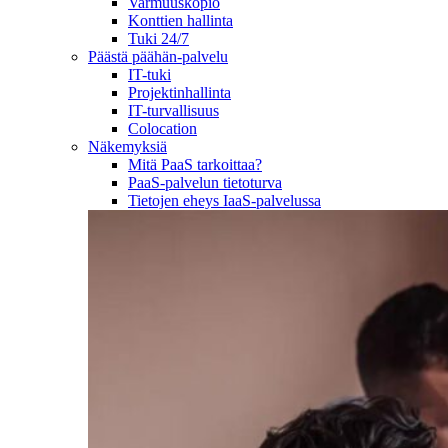
Varmuuskopio
Konttien hallinta
Tuki 24/7
Päästä päähän-palvelu
IT-tuki
Projektinhallinta
IT-turvallisuus
Colocation
Näkemyksiä
Mitä PaaS tarkoittaa?
PaaS-palvelun tietoturva
Tietojen eheys IaaS-palvelussa