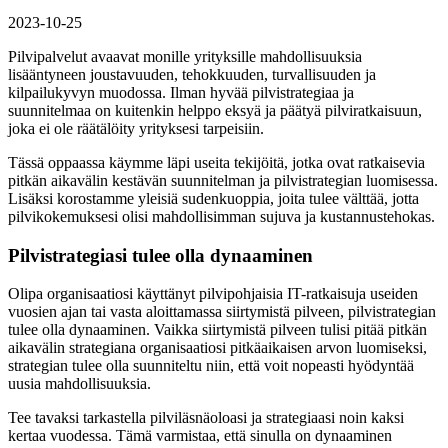
2023-10-25
Pilvipalvelut avaavat monille yrityksille mahdollisuuksia
lisääntyneen joustavuuden, tehokkuuden, turvallisuuden ja
kilpailukyvyn muodossa. Ilman hyvää pilvistrategiaa ja
suunnitelmaa on kuitenkin helppo eksyä ja päätyä pilviratkaisuun,
joka ei ole räätälöity yrityksesi tarpeisiin.
Tässä oppaassa käymme läpi useita tekijöitä, jotka ovat ratkaisevia
pitkän aikavälin kestävän suunnitelman ja pilvistrategian luomisessa.
Lisäksi korostamme yleisiä sudenkuoppia, joita tulee välttää, jotta
pilvikokemuksesi olisi mahdollisimman sujuva ja kustannustehokas.
Pilvistrategiasi tulee olla dynaaminen
Olipa organisaatiosi käyttänyt pilvipohjaisia IT-ratkaisuja useiden
vuosien ajan tai vasta aloittamassa siirtymistä pilveen, pilvistrategian
tulee olla dynaaminen. Vaikka siirtymistä pilveen tulisi pitää pitkän
aikavälin strategiana organisaatiosi pitkäaikaisen arvon luomiseksi,
strategian tulee olla suunniteltu niin, että voit nopeasti hyödyntää
uusia mahdollisuuksia.
Tee tavaksi tarkastella pilviläsnäoloasi ja strategiaasi noin kaksi
kertaa vuodessa. Tämä varmistaa, että sinulla on dynaaminen