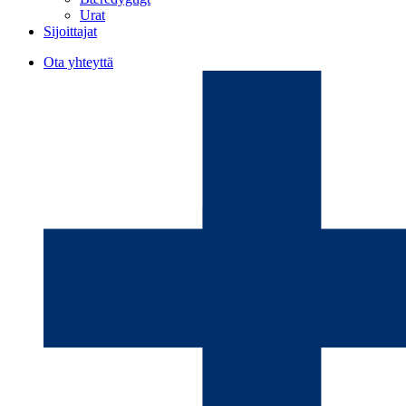
Urat
Sijoittajat
Ota yhteyttä