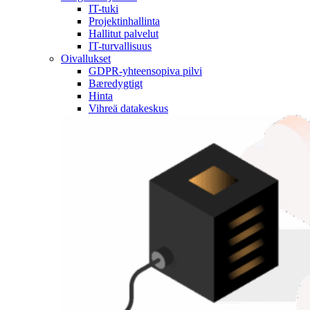
IT-tuki
Projektinhallinta
Hallitut palvelut
IT-turvallisuus
Oivallukset
GDPR-yhteensopiva pilvi
Bæredygtigt
Hinta
Vihreä datakeskus