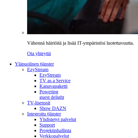
Vähennä häiriöitä ja lisää IT-ympäristösi luotettavuutta.
Ota yhteyttä
Yläpuolinen tjänster
EzyStream
EzyStream
TV as a Service
Kanavapaketti
Powering
guest delight
TV-lisenssit
Show DAZN
Integroitu tjänster
Yhdistetyt palvelut
Support
Projektinhallinta
Verkkopalvelut