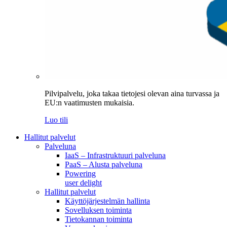
Pilvipalvelu, joka takaa tietojesi olevan aina turvassa ja
EU:n vaatimusten mukaisia.
Luo tili
Hallitut palvelut
Palveluna
IaaS – Infrastruktuuri palveluna
PaaS – Alusta palveluna
Powering
user delight
Hallitut palvelut
Käyttöjärjestelmän hallinta
Sovelluksen toiminta
Tietokannan toiminta