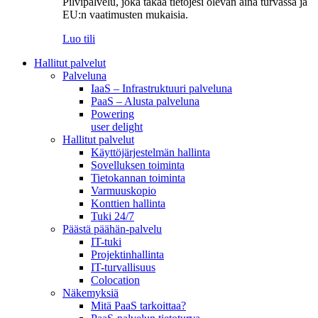
Pilvipalvelu, joka takaa tietojesi olevan aina turvassa ja
EU:n vaatimusten mukaisia.
Luo tili
Hallitut palvelut
Palveluna
IaaS – Infrastruktuuri palveluna
PaaS – Alusta palveluna
Powering
user delight
Hallitut palvelut
Käyttöjärjestelmän hallinta
Sovelluksen toiminta
Tietokannan toiminta
Varmuuskopio
Konttien hallinta
Tuki 24/7
Päästä päähän-palvelu
IT-tuki
Projektinhallinta
IT-turvallisuus
Colocation
Näkemyksiä
Mitä PaaS tarkoittaa?