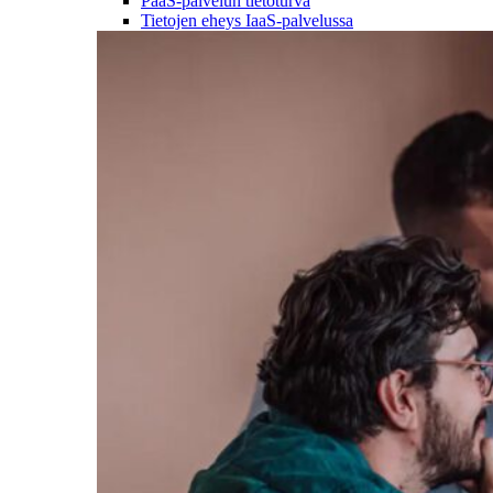
PaaS-palvelun tietoturva
Tietojen eheys IaaS-palvelussa