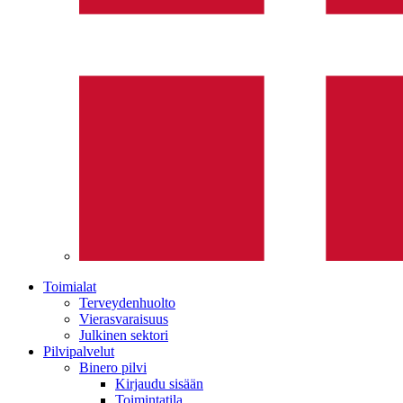
Toimialat
Terveydenhuolto
Vierasvaraisuus
Julkinen sektori
Pilvipalvelut
Binero pilvi
Kirjaudu sisään
Toimintatila