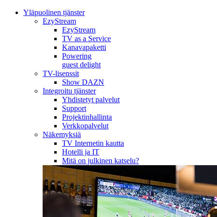
Yläpuolinen tjänster
EzyStream
EzyStream
TV as a Service
Kanavapaketti
Powering
guest delight
TV-lisenssit
Show DAZN
Integroitu tjänster
Yhdistetyt palvelut
Support
Projektinhallinta
Verkkopalvelut
Näkemyksiä
TV Internetin kautta
Hotelli ja IT
Mitä on julkinen katselu?