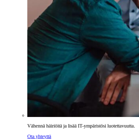
Vähennä häiriöitä ja lisää IT-ympäristösi luotettavuutta.
Ota yhteyttä