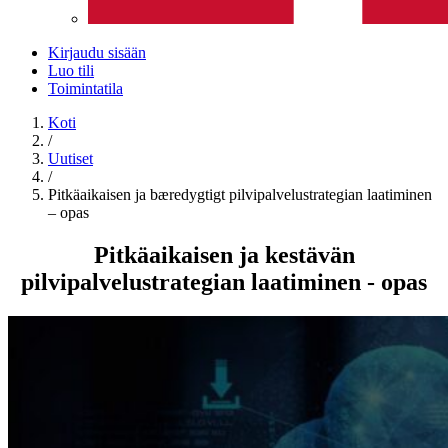
Kirjaudu sisään
Luo tili
Toimintatila
Koti
/
Uutiset
/
Pitkäaikaisen ja bæredygtigt pilvipalvelustrategian laatiminen
– opas
Pitkäaikaisen ja kestävän
pilvipalvelustrategian laatiminen - opas