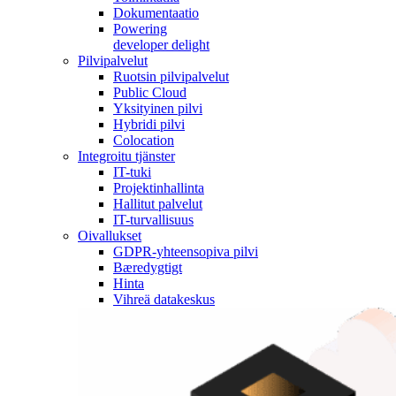
Dokumentaatio
Powering
developer delight
Pilvipalvelut
Ruotsin pilvipalvelut
Public Cloud
Yksityinen pilvi
Hybridi pilvi
Colocation
Integroitu tjänster
IT-tuki
Projektinhallinta
Hallitut palvelut
IT-turvallisuus
Oivallukset
GDPR-yhteensopiva pilvi
Bæredygtigt
Hinta
Vihreä datakeskus