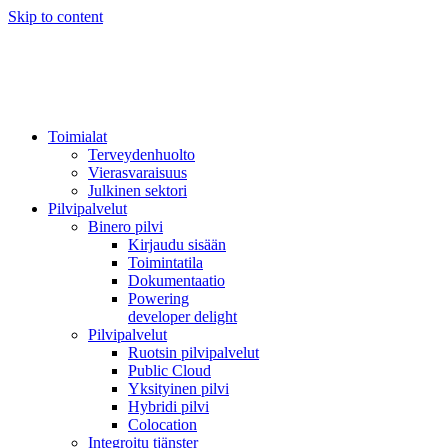
Skip to content
Toimialat
Terveydenhuolto
Vierasvaraisuus
Julkinen sektori
Pilvipalvelut
Binero pilvi
Kirjaudu sisään
Toimintatila
Dokumentaatio
Powering
developer delight
Pilvipalvelut
Ruotsin pilvipalvelut
Public Cloud
Yksityinen pilvi
Hybridi pilvi
Colocation
Integroitu tjänster