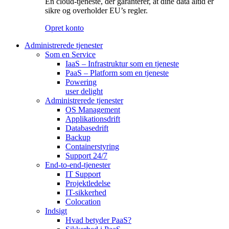
En cloud-tjeneste, der garanterer, at dine data altid er
sikre og overholder EU’s regler.
Opret konto
Administrerede tjenester
Som en Service
IaaS – Infrastruktur som en tjeneste
PaaS – Platform som en tjeneste
Powering
user delight
Administrerede tjenester
OS Management
Applikationsdrift
Databasedrift
Backup
Containerstyring
Support 24/7
End-to-end-tjenester
IT Support
Projektledelse
IT-sikkerhed
Colocation
Indsigt
Hvad betyder PaaS?