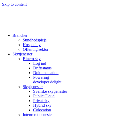
Skip to content
Brancher
Sundhedspleje
Hospitality
Offentlig sektor
Skytjenester
Binero sky
Log ind
Driftsstatus
Dokumentation
Powering
developer delight
Skytjenester
Svenske skytjenester
Public Cloud
Privat sky
Hybrid sky
Colocation
Integreret tjeneste