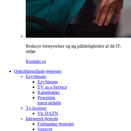
Reducer forstyrrelser og øg pålideligheden af dit IT-
miljø.
Kontakt os
Opkoblingsflade-tjenester
EzyStream
EzyStream
TV as a Service
Kanalpakke
Powering
guest delight
Tv-licenser
Vis DAZN
Integreret tjeneste
Forbundne tjenester
Support