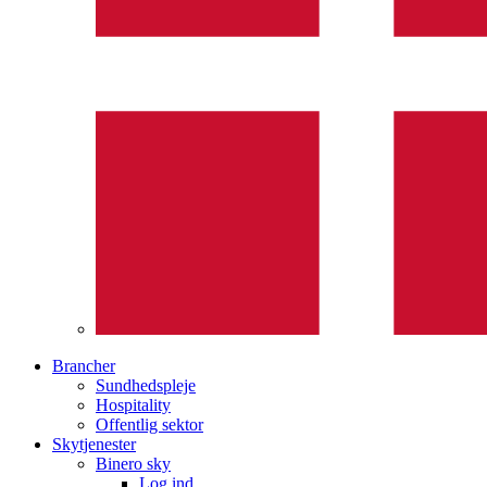
Brancher
Sundhedspleje
Hospitality
Offentlig sektor
Skytjenester
Binero sky
Log ind