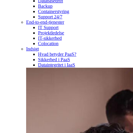
Databasedrift
Backup
Containerstyring
Support 24/7
End-to-end-tjenester
IT Support
Projektledelse
IT-sikkerhed
Colocation
Indsigt
Hvad betyder PaaS?
Sikkerhed i PaaS
Dataintegritet i IaaS