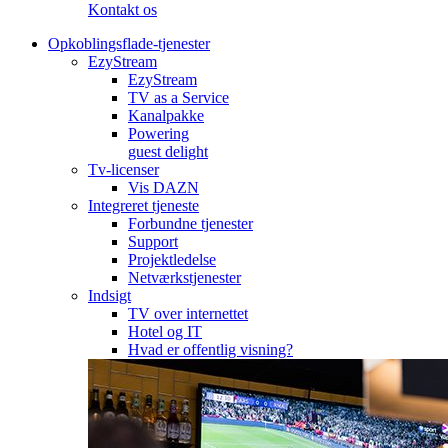
Kontakt os
Opkoblingsflade-tjenester
EzyStream
EzyStream
TV as a Service
Kanalpakke
Powering
guest delight
Tv-licenser
Vis DAZN
Integreret tjeneste
Forbundne tjenester
Support
Projektledelse
Netværkstjenester
Indsigt
TV over internettet
Hotel og IT
Hvad er offentlig visning?