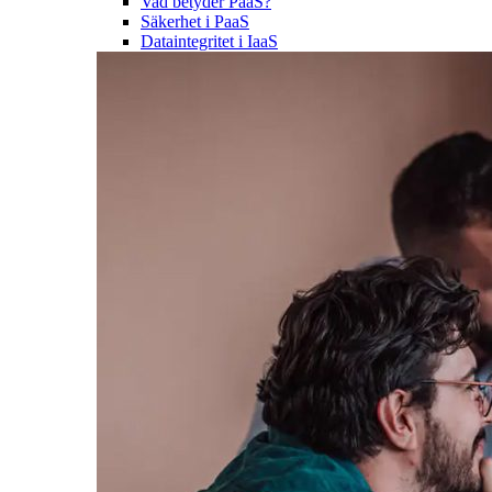
Vad betyder PaaS?
Säkerhet i PaaS
Dataintegritet i IaaS