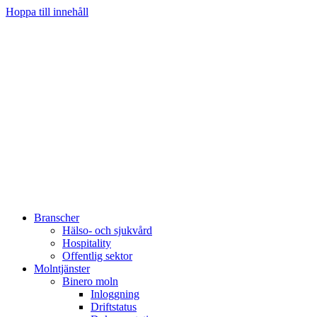
Hoppa till innehåll
Branscher
Hälso- och sjukvård
Hospitality
Offentlig sektor
Molntjänster
Binero moln
Inloggning
Driftstatus