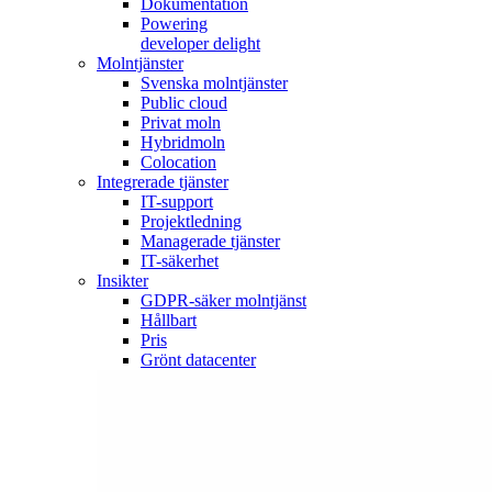
Dokumentation
Powering
developer delight
Molntjänster
Svenska molntjänster
Public cloud
Privat moln
Hybridmoln
Colocation
Integrerade tjänster
IT-support
Projektledning
Managerade tjänster
IT-säkerhet
Insikter
GDPR-säker molntjänst
Hållbart
Pris
Grönt datacenter