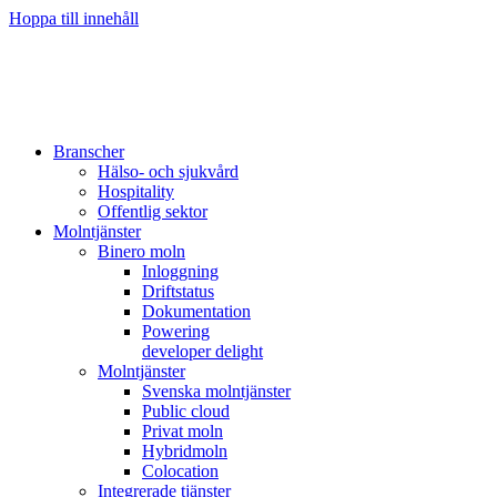
Hoppa till innehåll
Branscher
Hälso- och sjukvård
Hospitality
Offentlig sektor
Molntjänster
Binero moln
Inloggning
Driftstatus
Dokumentation
Powering
developer delight
Molntjänster
Svenska molntjänster
Public cloud
Privat moln
Hybridmoln
Colocation
Integrerade tjänster