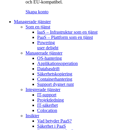
och EU-kompatibel.
Skapa konto
Managerade tjänster
Som en tjänst
IaaS – Infrastruktur som en tjänst
PaaS – Plattform som en tjänst
Powering
user delight
Managerade tjänster
OS-hantering
Applikationsoperation
Databasdrift
Säkerhetskopiering
Containerhantering
Support dygnet runt
Integrerade tjänster
IT-support
Projektledning
IT-säkerhet
Colocation
Insikter
Vad betyder PaaS?
Säkerhet i PaaS