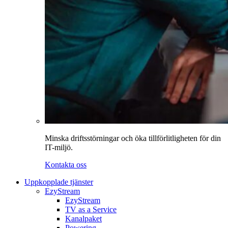
Minska driftsstörningar och öka tillförlitligheten för din
IT-miljö.
Kontakta oss
Uppkopplade tjänster
EzyStream
EzyStream
TV as a Service
Kanalpaket
Powering