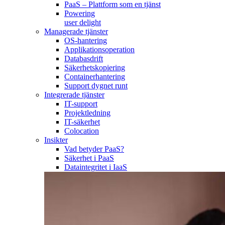
PaaS – Plattform som en tjänst
Powering
user delight
Managerade tjänster
OS-hantering
Applikationsoperation
Databasdrift
Säkerhetskopiering
Containerhantering
Support dygnet runt
Integrerade tjänster
IT-support
Projektledning
IT-säkerhet
Colocation
Insikter
Vad betyder PaaS?
Säkerhet i PaaS
Dataintegritet i IaaS