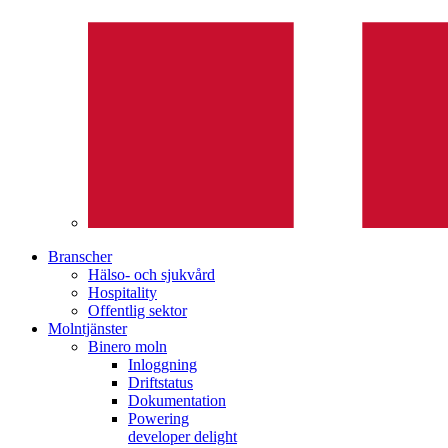
Branscher
Hälso- och sjukvård
Hospitality
Offentlig sektor
Molntjänster
Binero moln
Inloggning
Driftstatus
Dokumentation
Powering
developer delight