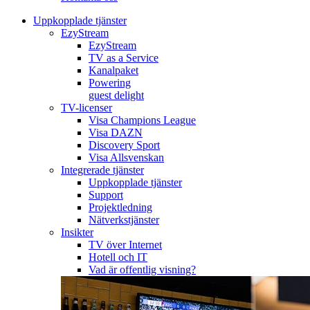
Uppkopplade tjänster
EzyStream
EzyStream
TV as a Service
Kanalpaket
Powering
guest delight
TV-licenser
Visa Champions League
Visa DAZN
Discovery Sport
Visa Allsvenskan
Integrerade tjänster
Uppkopplade tjänster
Support
Projektledning
Nätverkstjänster
Insikter
TV över Internet
Hotell och IT
Vad är offentlig visning?