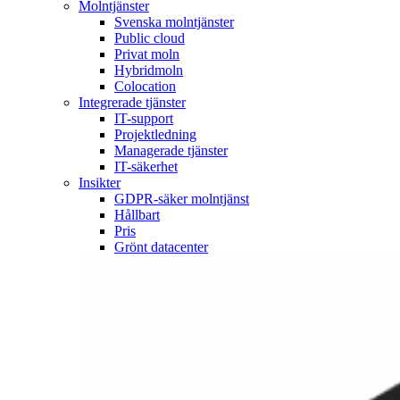
Molntjänster
Svenska molntjänster
Public cloud
Privat moln
Hybridmoln
Colocation
Integrerade tjänster
IT-support
Projektledning
Managerade tjänster
IT-säkerhet
Insikter
GDPR-säker molntjänst
Hållbart
Pris
Grönt datacenter