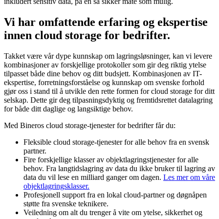
inkludert sensitiv data, på en så sikker måte som mulig.
Vi har omfattende erfaring og ekspertise
innen cloud storage for bedrifter.
Takket være vår dype kunnskap om lagringsløsninger, kan vi levere
kombinasjoner av forskjellige protokoller som gir deg riktig ytelse
tilpasset både dine behov og ditt budsjett. Kombinasjonen av IT-
ekspertise, forretningsforståelse og kunnskap om svenske forhold
gjør oss i stand til å utvikle den rette formen for cloud storage for ditt
selskap. Dette gir deg tilpasningsdyktig og fremtidsrettet datalagring
for både ditt daglige og langsiktige behov.
Med Bineros cloud storage-tjenester for bedrifter får du:
Fleksible cloud storage-tjenester for alle behov fra en svensk
partner.
Fire forskjellige klasser av objektlagringstjenester for alle
behov. Fra langtidslagring av data du ikke bruker til lagring av
data du vil lese en milliard ganger om dagen.
Les mer om våre
objektlagringsklasser.
Profesjonell support fra en lokal cloud-partner og døgnåpen
støtte fra svenske teknikere.
Veiledning om alt du trenger å vite om ytelse, sikkerhet og