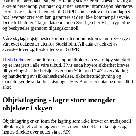
Når man lagrer data i skyen i offentlig sektor, er det spesielt viktig å
sikre at personopplysninger og annen sensitiv informasjon håndteres
korrekt og sikkert. I henhold til GDPR kan sensitiv data kun lagres
hos leverandører som kan garantere at den ikke kommer på avveie.
Dette inkluderer å lagre dataene innen Sverige eller EU, kryptering
og beskyttelse gjennom tilgangskontroll.
Våre skylagringstjenester for bedrifter administreres kun i Sverige i
vårt eget datasenter utenfor Stockholm. All data er dekket av
svenske lover og forskrifter samt GDPR.
IT-sikkerhet
er sentralt for oss, opprettholder en svært høy standard
og er integrert i alle våre tilbud. Hvis enda høyere sikkerhet kreves,
tilbyr vi også sikkerhetstjenester som SOC med 24/7 overvåkning
og håndtering av sikkerhetshendelser, sikkerhetsrådgivning og
skreddersydde sikkerhetsløsninger. Hos Binero er dataene dine alltid
sikre.
Objektlagring - lagre store mengder
objekter
i skyen
Objektlagring er en form for lagring som ikke krever en tradisjonell
tilkobling til et volum og en server, men i stedet lar data lagres og
hentes direkte over nettet via et API.