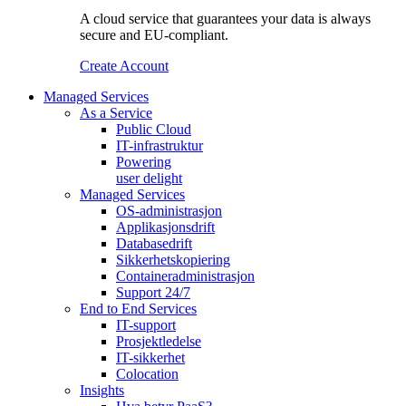
A cloud service that guarantees your data is always
secure and EU-compliant.
Create Account
Managed Services
As a Service
Public Cloud
IT-infrastruktur
Powering
user delight
Managed Services
OS‑administrasjon
Applikasjonsdrift
Databasedrift
Sikkerhetskopiering
Containeradministrasjon
Support 24/7
End to End Services
IT-support
Prosjektledelse
IT-sikkerhet
Colocation
Insights