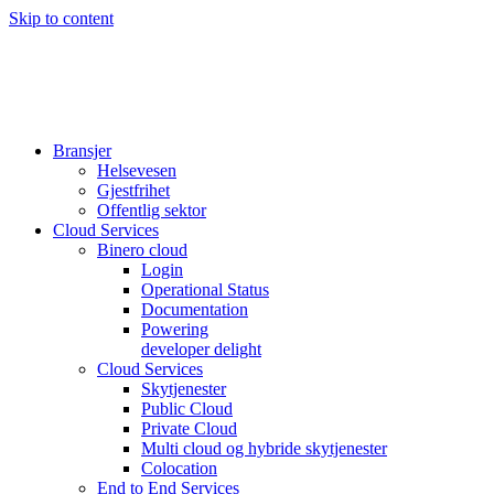
Skip to content
Bransjer
Helsevesen
Gjestfrihet
Offentlig sektor
Cloud Services
Binero cloud
Login
Operational Status
Documentation
Powering
developer delight
Cloud Services
Skytjenester
Public Cloud
Private Cloud
Multi cloud og hybride skytjenester
Colocation
End to End Services