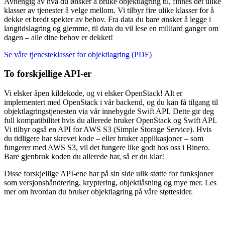
Avhengig av hva du ønsker å bruke objektlagring til, finnes det ulike
klasser av tjenester å velge mellom. Vi tilbyr fire ulike klasser for å
dekke et bredt spekter av behov. Fra data du bare ønsker å legge i
langtidslagring og glemme, til data du vil lese en milliard ganger om
dagen – alle dine behov er dekket!
Se våre tjenesteklasser for objektlagring (PDF)
To forskjellige API-er
Vi elsker åpen kildekode, og vi elsker OpenStack! Alt er
implementert med OpenStack i vår backend, og du kan få tilgang til
objektlagringstjenesten via vår innebygde Swift API. Dette gir deg
full kompatibilitet hvis du allerede bruker OpenStack og Swift API.
Vi tilbyr også en API for AWS S3 (Simple Storage Service). Hvis
du tidligere har skrevet kode – eller bruker applikasjoner – som
fungerer med AWS S3, vil det fungere like godt hos oss i Binero.
Bare gjenbruk koden du allerede har, så er du klar!
Disse forskjellige API-ene har på sin side ulik støtte for funksjoner
som versjonshåndtering, kryptering, objektlåsning og mye mer. Les
mer om hvordan du bruker objektlagring på våre støttesider.