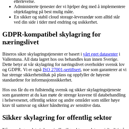
etterlevelse.
Administrerte tjenester der vi hjelper deg med å implementere
objektlagring på best mulig måte.
En sikker og stabil cloud storage-leverandør som alltid står
ved din side i tider med endring og usikkerhet.
GDPR-kompatibel skylagring for
næringslivet
Bineros sikre skylagringstjenester er basert i
vårt eget datasenter
i
Vallentuna. All data lagret hos oss behandles kun innen Sverige.
Dette betyr at vår skylagring for næringslivet overholder svensk lov
og GDPR. Vi er også
ISO 27001-sertifisert
, noe som garanterer at vi
har strenge sikkerhetstiltak på plass og oppfyller de høyeste
standardene for informasjonssikkerhet.
Hos oss får du en fullstendig svensk og sikker skylagringstjeneste
som garanterer at du kan møte de strenge kravene til databehandling
i helsevesenet, offentlig sektor og andre områder som stiller høye
krav til samsvar og sikker håndtering av sensitive data.
Sikker skylagring for offentlig sektor