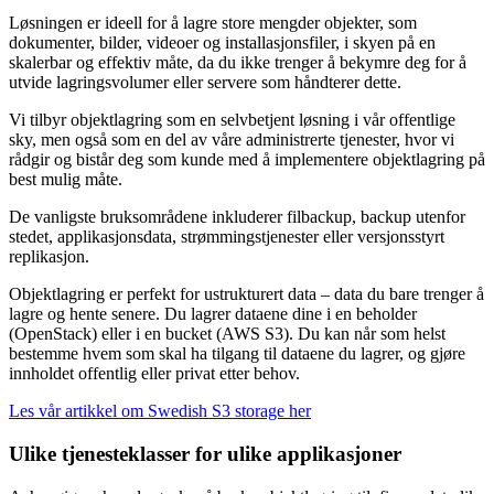
Løsningen er ideell for å lagre store mengder objekter, som
dokumenter, bilder, videoer og installasjonsfiler, i skyen på en
skalerbar og effektiv måte, da du ikke trenger å bekymre deg for å
utvide lagringsvolumer eller servere som håndterer dette.
Vi tilbyr objektlagring som en selvbetjent løsning i vår offentlige
sky, men også som en del av våre administrerte tjenester, hvor vi
rådgir og bistår deg som kunde med å implementere objektlagring på
best mulig måte.
De vanligste bruksområdene inkluderer filbackup, backup utenfor
stedet, applikasjonsdata, strømmingstjenester eller versjonsstyrt
replikasjon.
Objektlagring er perfekt for ustrukturert data – data du bare trenger å
lagre og hente senere. Du lagrer dataene dine i en beholder
(OpenStack) eller i en bucket (AWS S3). Du kan når som helst
bestemme hvem som skal ha tilgang til dataene du lagrer, og gjøre
innholdet offentlig eller privat etter behov.
Les vår artikkel om Swedish S3 storage her
Ulike tjenesteklasser for ulike applikasjoner