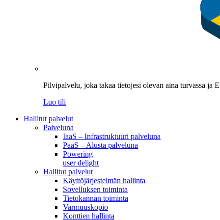
Pilvipalvelu, joka takaa tietojesi olevan aina turvassa ja
Luo tili
Hallitut palvelut
Palveluna
IaaS – Infrastruktuuri palveluna
PaaS – Alusta palveluna
Powering
user delight
Hallitut palvelut
Käyttöjärjestelmän hallinta
Sovelluksen toiminta
Tietokannan toiminta
Varmuuskopio
Konttien hallinta