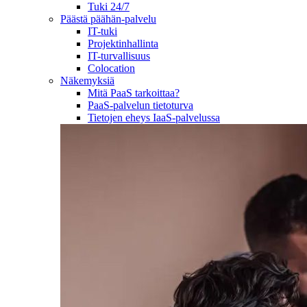
Tuki 24/7
Päästä päähän-palvelu
IT-tuki
Projektinhallinta
IT-turvallisuus
Colocation
Näkemyksiä
Mitä PaaS tarkoittaa?
PaaS-palvelun tietoturva
Tietojen eheys IaaS-palvelussa