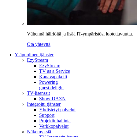
Vähennä häiriöitä ja lisää IT-ympäristösi luotettavuutta.
Ota yhteyttä
Yläpuolinen tjänster
EzyStream
EzyStream
TV as a Service
Kanavapaketti
Powering
guest delight
TV-lisenssit
Show DAZN
Integroitu tjänster
Yhdistetyt palvelut
Support
Projektinhallinta
Verkkopalvelut
Näkemyksiä