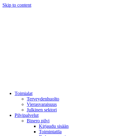
Skip to content
Toimialat
Terveydenhuolto
Vierasvaraisuus
Julkinen sektori
Pilvipalvelut
Binero pilvi
Kirjaudu sisään
Toimintatila