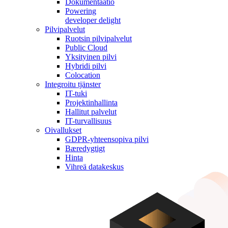
Dokumentaatio
Powering
developer delight
Pilvipalvelut
Ruotsin pilvipalvelut
Public Cloud
Yksityinen pilvi
Hybridi pilvi
Colocation
Integroitu tjänster
IT-tuki
Projektinhallinta
Hallitut palvelut
IT-turvallisuus
Oivallukset
GDPR-yhteensopiva pilvi
Bæredygtigt
Hinta
Vihreä datakeskus