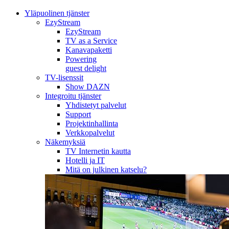
Yläpuolinen tjänster
EzyStream
EzyStream
TV as a Service
Kanavapaketti
Powering
guest delight
TV-lisenssit
Show DAZN
Integroitu tjänster
Yhdistetyt palvelut
Support
Projektinhallinta
Verkkopalvelut
Näkemyksiä
TV Internetin kautta
Hotelli ja IT
Mitä on julkinen katselu?