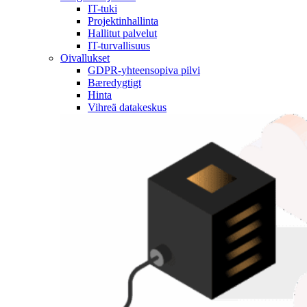
IT-tuki
Projektinhallinta
Hallitut palvelut
IT-turvallisuus
Oivallukset
GDPR-yhteensopiva pilvi
Bæredygtigt
Hinta
Vihreä datakeskus