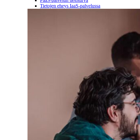
PaaS-palvelun tietoturva
Tietojen eheys IaaS-palvelussa