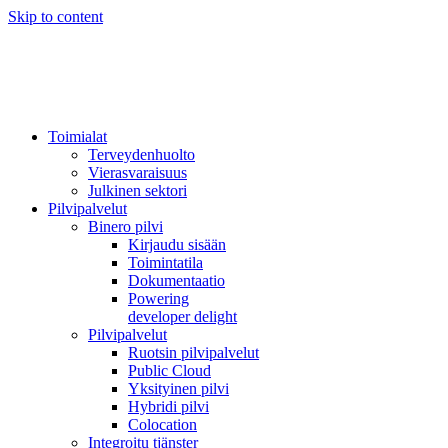
Skip to content
Toimialat
Terveydenhuolto
Vierasvaraisuus
Julkinen sektori
Pilvipalvelut
Binero pilvi
Kirjaudu sisään
Toimintatila
Dokumentaatio
Powering
developer delight
Pilvipalvelut
Ruotsin pilvipalvelut
Public Cloud
Yksityinen pilvi
Hybridi pilvi
Colocation
Integroitu tjänster