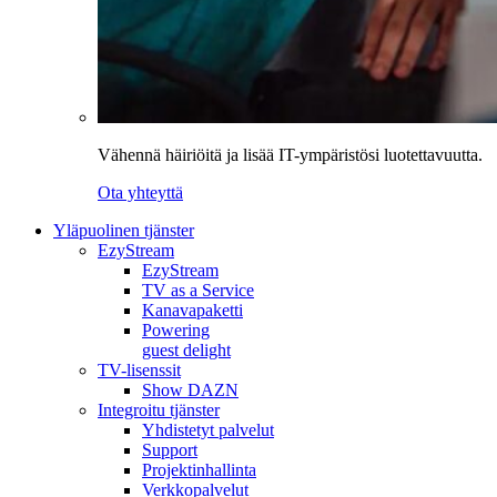
Vähennä häiriöitä ja lisää IT-ympäristösi luotettavuutta.
Ota yhteyttä
Yläpuolinen tjänster
EzyStream
EzyStream
TV as a Service
Kanavapaketti
Powering
guest delight
TV-lisenssit
Show DAZN
Integroitu tjänster
Yhdistetyt palvelut
Support
Projektinhallinta
Verkkopalvelut