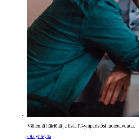
Vähennä häiriöitä ja lisää IT-ympäristösi luotettavuutta.
Ota yhteyttä