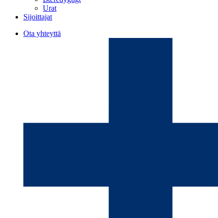
Urat
Sijoittajat
Ota yhteyttä