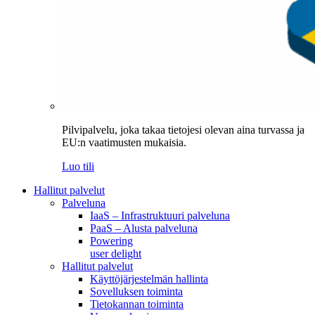
Pilvipalvelu, joka takaa tietojesi olevan aina turvassa ja
EU:n vaatimusten mukaisia.
Luo tili
Hallitut palvelut
Palveluna
IaaS – Infrastruktuuri palveluna
PaaS – Alusta palveluna
Powering
user delight
Hallitut palvelut
Käyttöjärjestelmän hallinta
Sovelluksen toiminta
Tietokannan toiminta