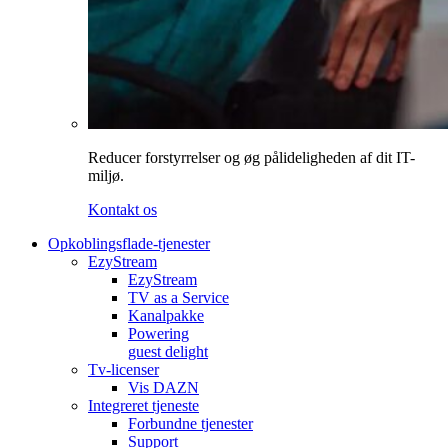
Reducer forstyrrelser og øg pålideligheden af dit IT-
miljø.
Kontakt os
Opkoblingsflade-tjenester
EzyStream
EzyStream
TV as a Service
Kanalpakke
Powering
guest delight
Tv-licenser
Vis DAZN
Integreret tjeneste
Forbundne tjenester
Support