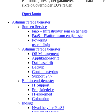
En cloud-tjeneste, der garanterer, at dine data altid er
sikre og overholder EU’s regler.
Opret konto
Administrerede tjenester
Som en Service
IaaS – Infrastruktur som en tjeneste
PaaS – Platform som en tjeneste
Powering
user delight
Administrerede tjenester
OS Management
Applikationsdrift
Databasedrift
Backup
Containerstyring
Support 24/7
End-to-end-tjenester
IT Support
Projektledelse
IT-sikkerhed
Colocation
Indsigt
Hvad betyder PaaS?