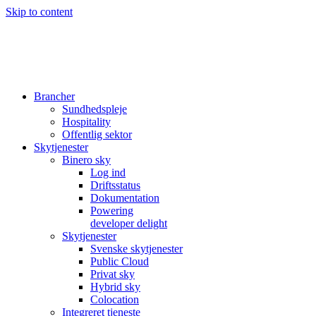
Skip to content
Brancher
Sundhedspleje
Hospitality
Offentlig sektor
Skytjenester
Binero sky
Log ind
Driftsstatus
Dokumentation
Powering
developer delight
Skytjenester
Svenske skytjenester
Public Cloud
Privat sky
Hybrid sky
Colocation
Integreret tjeneste