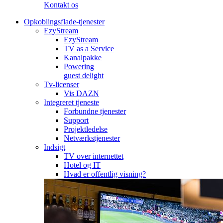
Kontakt os
Opkoblingsflade-tjenester
EzyStream
EzyStream
TV as a Service
Kanalpakke
Powering
guest delight
Tv-licenser
Vis DAZN
Integreret tjeneste
Forbundne tjenester
Support
Projektledelse
Netværkstjenester
Indsigt
TV over internettet
Hotel og IT
Hvad er offentlig visning?