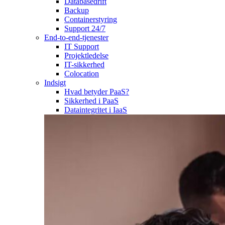
Databasedrift
Backup
Containerstyring
Support 24/7
End-to-end-tjenester
IT Support
Projektledelse
IT-sikkerhed
Colocation
Indsigt
Hvad betyder PaaS?
Sikkerhed i PaaS
Dataintegritet i IaaS