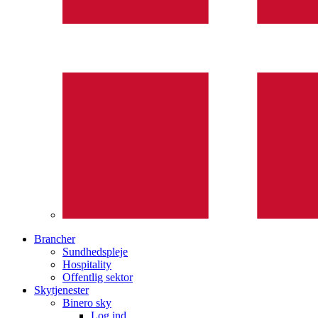
Brancher
Sundhedspleje
Hospitality
Offentlig sektor
Skytjenester
Binero sky
Log ind