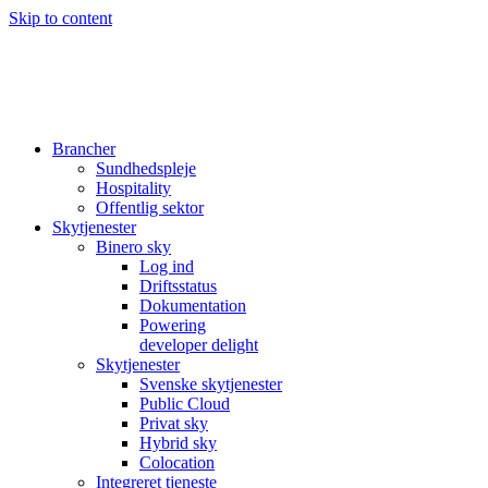
Skip to content
Brancher
Sundhedspleje
Hospitality
Offentlig sektor
Skytjenester
Binero sky
Log ind
Driftsstatus
Dokumentation
Powering
developer delight
Skytjenester
Svenske skytjenester
Public Cloud
Privat sky
Hybrid sky
Colocation
Integreret tjeneste