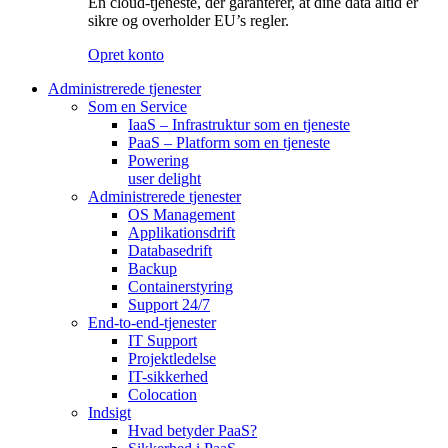
En cloud-tjeneste, der garanterer, at dine data altid er
sikre og overholder EU’s regler.
Opret konto
Administrerede tjenester
Som en Service
IaaS – Infrastruktur som en tjeneste
PaaS – Platform som en tjeneste
Powering
user delight
Administrerede tjenester
OS Management
Applikationsdrift
Databasedrift
Backup
Containerstyring
Support 24/7
End-to-end-tjenester
IT Support
Projektledelse
IT-sikkerhed
Colocation
Indsigt
Hvad betyder PaaS?