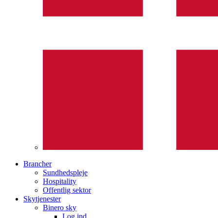
Brancher
Sundhedspleje
Hospitality
Offentlig sektor
Skytjenester
Binero sky
Log ind