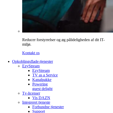
Reducer forstyrrelser og øg pålideligheden af dit IT-
miljø.
Kontakt os
Opkoblingsflade-tjenester
EzyStream
EzyStream
TV as a Service
Kanalpakke
Powering
guest delight
Tv-licenser
Vis DAZN
Integreret tjeneste
Forbundne tjenester
Support