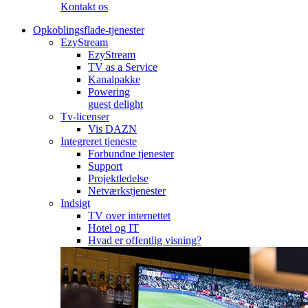
Kontakt os
Opkoblingsflade-tjenester
EzyStream
EzyStream
TV as a Service
Kanalpakke
Powering
guest delight
Tv-licenser
Vis DAZN
Integreret tjeneste
Forbundne tjenester
Support
Projektledelse
Netværkstjenester
Indsigt
TV over internettet
Hotel og IT
Hvad er offentlig visning?