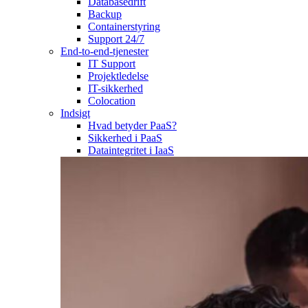
Databasedrift
Backup
Containerstyring
Support 24/7
End-to-end-tjenester
IT Support
Projektledelse
IT-sikkerhed
Colocation
Indsigt
Hvad betyder PaaS?
Sikkerhed i PaaS
Dataintegritet i IaaS