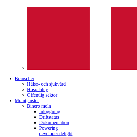
Branscher
Hälso- och sjukvård
Hospitality
Offentlig sektor
Molntjänster
Binero moln
Inloggning
Driftstatus
Dokumentation
Powering
developer delight