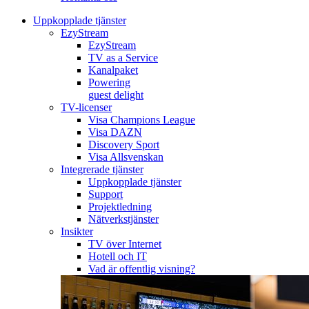
Uppkopplade tjänster
EzyStream
EzyStream
TV as a Service
Kanalpaket
Powering
guest delight
TV-licenser
Visa Champions League
Visa DAZN
Discovery Sport
Visa Allsvenskan
Integrerade tjänster
Uppkopplade tjänster
Support
Projektledning
Nätverkstjänster
Insikter
TV över Internet
Hotell och IT
Vad är offentlig visning?