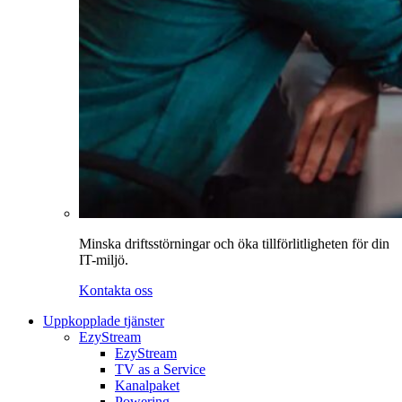
Minska driftsstörningar och öka tillförlitligheten för din
IT-miljö.
Kontakta oss
Uppkopplade tjänster
EzyStream
EzyStream
TV as a Service
Kanalpaket
Powering