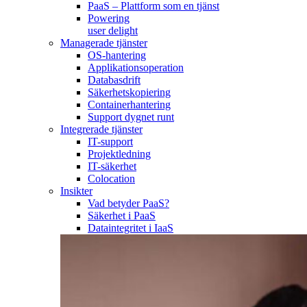
PaaS – Plattform som en tjänst
Powering
user delight
Managerade tjänster
OS-hantering
Applikationsoperation
Databasdrift
Säkerhetskopiering
Containerhantering
Support dygnet runt
Integrerade tjänster
IT-support
Projektledning
IT-säkerhet
Colocation
Insikter
Vad betyder PaaS?
Säkerhet i PaaS
Dataintegritet i IaaS