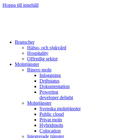
Hoppa till innehåll
Branscher
Hälso- och sjukvård
Hospitality
Offentlig sektor
Molntjänster
Binero moln
Inloggning
Driftstatus
Dokumentation
Powering
developer delight
Molntjänster
Svenska molntjänster
Public cloud
Privat moln
Hybridmoln
Colocation
Integrerade tjänster