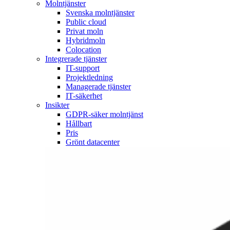
Molntjänster
Svenska molntjänster
Public cloud
Privat moln
Hybridmoln
Colocation
Integrerade tjänster
IT-support
Projektledning
Managerade tjänster
IT-säkerhet
Insikter
GDPR-säker molntjänst
Hållbart
Pris
Grönt datacenter