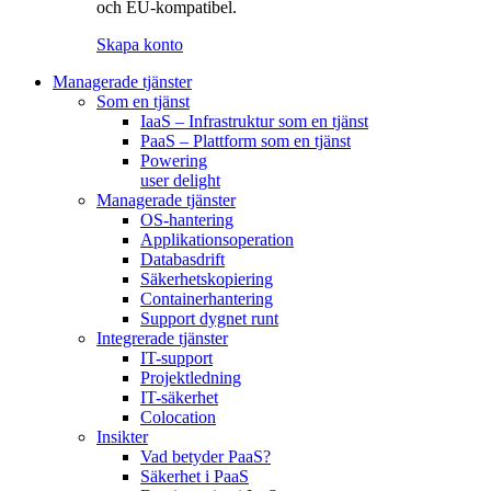
och EU-kompatibel.
Skapa konto
Managerade tjänster
Som en tjänst
IaaS – Infrastruktur som en tjänst
PaaS – Plattform som en tjänst
Powering
user delight
Managerade tjänster
OS-hantering
Applikationsoperation
Databasdrift
Säkerhetskopiering
Containerhantering
Support dygnet runt
Integrerade tjänster
IT-support
Projektledning
IT-säkerhet
Colocation
Insikter
Vad betyder PaaS?
Säkerhet i PaaS