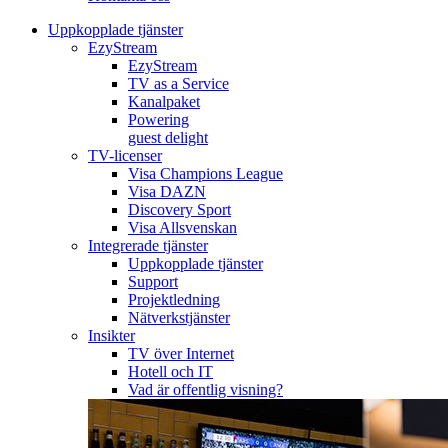
Uppkopplade tjänster
EzyStream
EzyStream
TV as a Service
Kanalpaket
Powering
guest delight
TV-licenser
Visa Champions League
Visa DAZN
Discovery Sport
Visa Allsvenskan
Integrerade tjänster
Uppkopplade tjänster
Support
Projektledning
Nätverkstjänster
Insikter
TV över Internet
Hotell och IT
Vad är offentlig visning?