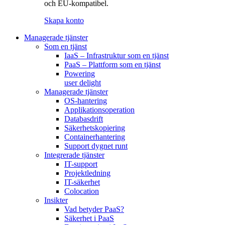
och EU-kompatibel.
Skapa konto
Managerade tjänster
Som en tjänst
IaaS – Infrastruktur som en tjänst
PaaS – Plattform som en tjänst
Powering
user delight
Managerade tjänster
OS-hantering
Applikationsoperation
Databasdrift
Säkerhetskopiering
Containerhantering
Support dygnet runt
Integrerade tjänster
IT-support
Projektledning
IT-säkerhet
Colocation
Insikter
Vad betyder PaaS?
Säkerhet i PaaS