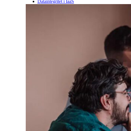
Dataintegritet i IaaS