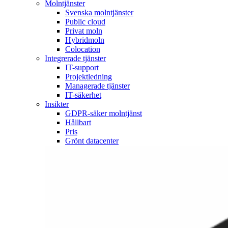
Molntjänster
Svenska molntjänster
Public cloud
Privat moln
Hybridmoln
Colocation
Integrerade tjänster
IT-support
Projektledning
Managerade tjänster
IT-säkerhet
Insikter
GDPR-säker molntjänst
Hållbart
Pris
Grönt datacenter