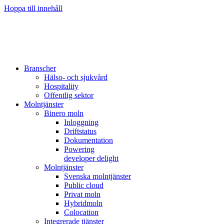
Hoppa till innehåll
Branscher
Hälso- och sjukvård
Hospitality
Offentlig sektor
Molntjänster
Binero moln
Inloggning
Driftstatus
Dokumentation
Powering
developer delight
Molntjänster
Svenska molntjänster
Public cloud
Privat moln
Hybridmoln
Colocation
Integrerade tjänster