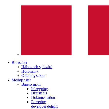
Branscher
Hälso- och sjukvård
Hospitality
Offentlig sektor
Molntjänster
Binero moln
Inloggning
Driftstatus
Dokumentation
Powering
developer delight