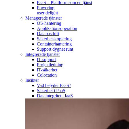
PaaS – Plattform som en tjänst
Powering
user delight
Managerade tjänster
OS-hantering
Applikationsoperation
Databasdrift
Säkerhetskopiering
Containerhantering
Support dygnet runt
Integrerade tjänster
IT-support
Projektledning
IT-säkerhet
Colocation
Insikter
Vad betyder PaaS?
Säkerhet i PaaS
Dataintegritet i IaaS