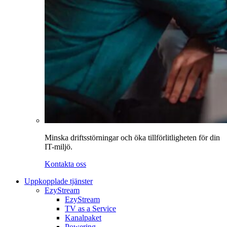
Minska driftsstörningar och öka tillförlitligheten för din
IT-miljö.
Kontakta oss
Uppkopplade tjänster
EzyStream
EzyStream
TV as a Service
Kanalpaket
Powering