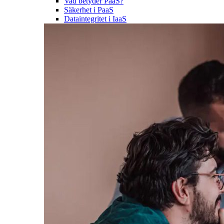
Vad betyder PaaS?
Säkerhet i PaaS
Dataintegritet i IaaS