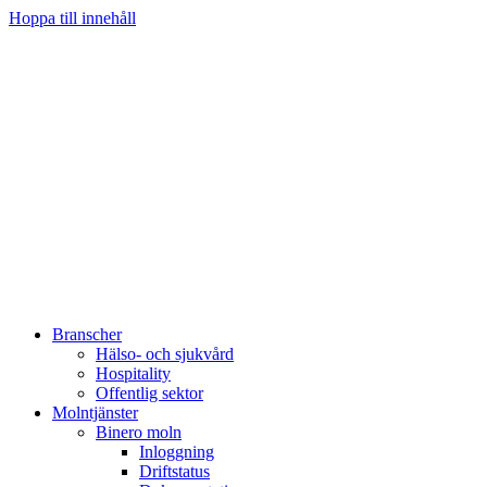
Hoppa till innehåll
Branscher
Hälso- och sjukvård
Hospitality
Offentlig sektor
Molntjänster
Binero moln
Inloggning
Driftstatus