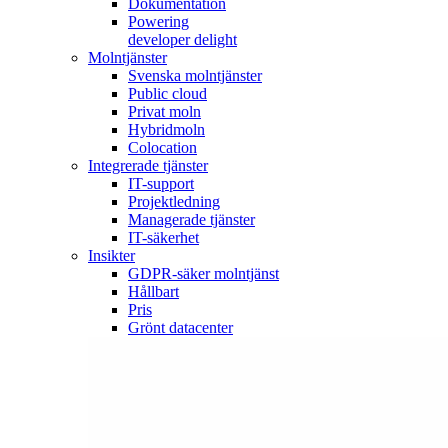
Dokumentation
Powering
developer delight
Molntjänster
Svenska molntjänster
Public cloud
Privat moln
Hybridmoln
Colocation
Integrerade tjänster
IT-support
Projektledning
Managerade tjänster
IT-säkerhet
Insikter
GDPR-säker molntjänst
Hållbart
Pris
Grönt datacenter