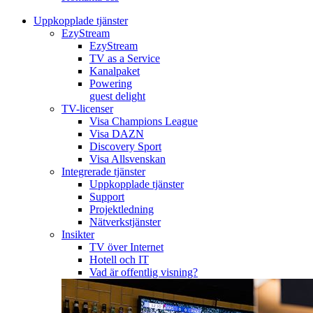
Uppkopplade tjänster
EzyStream
EzyStream
TV as a Service
Kanalpaket
Powering
guest delight
TV-licenser
Visa Champions League
Visa DAZN
Discovery Sport
Visa Allsvenskan
Integrerade tjänster
Uppkopplade tjänster
Support
Projektledning
Nätverkstjänster
Insikter
TV över Internet
Hotell och IT
Vad är offentlig visning?