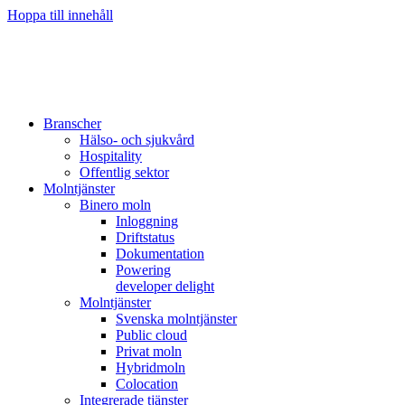
Hoppa till innehåll
Branscher
Hälso- och sjukvård
Hospitality
Offentlig sektor
Molntjänster
Binero moln
Inloggning
Driftstatus
Dokumentation
Powering
developer delight
Molntjänster
Svenska molntjänster
Public cloud
Privat moln
Hybridmoln
Colocation
Integrerade tjänster