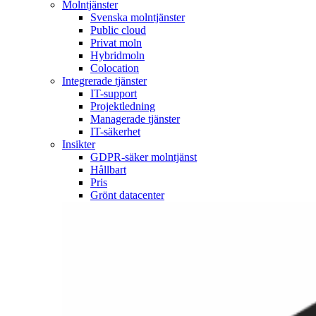
Molntjänster
Svenska molntjänster
Public cloud
Privat moln
Hybridmoln
Colocation
Integrerade tjänster
IT-support
Projektledning
Managerade tjänster
IT-säkerhet
Insikter
GDPR-säker molntjänst
Hållbart
Pris
Grönt datacenter