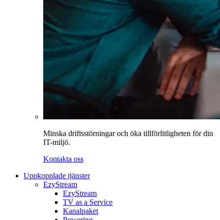
Minska driftsstörningar och öka tillförlitligheten för din
IT-miljö.
Kontakta oss
Uppkopplade tjänster
EzyStream
EzyStream
TV as a Service
Kanalpaket
Powering