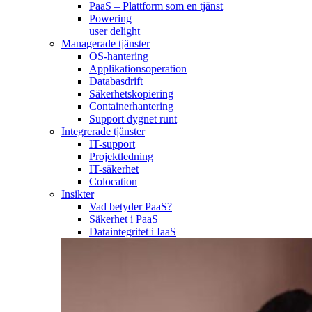
PaaS – Plattform som en tjänst
Powering
user delight
Managerade tjänster
OS-hantering
Applikationsoperation
Databasdrift
Säkerhetskopiering
Containerhantering
Support dygnet runt
Integrerade tjänster
IT-support
Projektledning
IT-säkerhet
Colocation
Insikter
Vad betyder PaaS?
Säkerhet i PaaS
Dataintegritet i IaaS