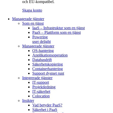
och EU-kompatibel.
Skapa konto
Managerade tjänster
Som en tjänst
IaaS – Infrastruktur som en tjänst
PaaS – Plattform som en tjänst
Powering
user delight
Managerade tjänster
OS-hantering
Applikationsoperation
Databasdrift
Säkerhetskopiering
Containerhantering
Support dygnet runt
Integrerade tjänster
IT-support
Projektledning
IT-säkerhet
Colocation
Insikter
Vad betyder PaaS?
Säkerhet i PaaS