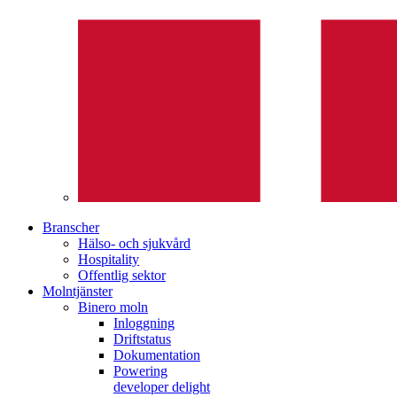
Branscher
Hälso- och sjukvård
Hospitality
Offentlig sektor
Molntjänster
Binero moln
Inloggning
Driftstatus
Dokumentation
Powering
developer delight