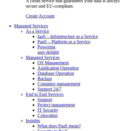
A cloud service that guarantees your data is always
secure and EU-compliant.
Create Account
Managed Services
As a Service
IaaS – Infrastructure as a Service
PaaS – Platform as a Service
Powering
user delight
Managed Services
OS Management
Application Operation​
Database Operation​
Backup
Container management
Support 24/7
End to End Services
Support
Project management
IT Security
Colocation
Insights
What does PaaS mean?