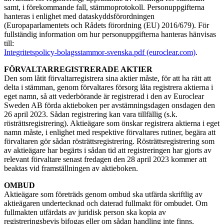
samt, i förekommande fall, stämmoprotokoll. Personuppgifterna
hanteras i enlighet med dataskyddsförordningen
(Europaparlamentets och Rådets förordning (EU) 2016/679). För
fullständig information om hur personuppgifterna hanteras hänvisas
till:
Integritetspolicy-bolagsstammor-svenska.pdf (euroclear.com)
.
FÖRVALTARREGISTRERADE AKTIER
Den som låtit förvaltarregistrera sina aktier måste, för att ha rätt att
delta i stämman, genom förvaltares försorg låta registrera aktierna i
eget namn, så att vederbörande är registrerad i den av Euroclear
Sweden AB förda aktieboken per avstämningsdagen onsdagen den
26 april 2023. Sådan registrering kan vara tillfällig (s.k.
rösträttsregistrering). Aktieägare som önskar registrera aktierna i eget
namn måste, i enlighet med respektive förvaltares rutiner, begära att
förvaltaren gör sådan rösträttsregistrering. Rösträttsregistrering som
av aktieägare har begärts i sådan tid att registreringen har gjorts av
relevant förvaltare senast fredagen den 28 april 2023 kommer att
beaktas vid framställningen av aktieboken.
OMBUD
Aktieägare som företräds genom ombud ska utfärda skriftlig av
aktieägaren undertecknad och daterad fullmakt för ombudet. Om
fullmakten utfärdats av juridisk person ska kopia av
registreringsbevis bifogas eller om sådan handling inte finns,