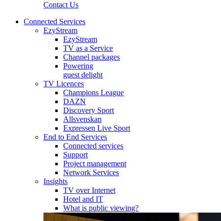
Contact Us
Connected Services
EzyStream
EzyStream
TV as a Service
Channel packages
Powering
guest delight
TV Licences
Champions League
DAZN
Discovery Sport
Allsvenskan
Expressen Live Sport
End to End Services
Connected services
Support
Project management
Network Services
Insights
TV over Internet
Hotel and IT
What is public viewing?