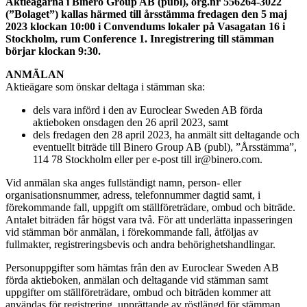
Aktieägarna i Binero Group AB (publ), org.nr 556264-3022
(”Bolaget”) kallas härmed till årsstämma fredagen den 5 maj
2023 klockan 10:00 i Convendums lokaler på Vasagatan 16 i
Stockholm, rum Conference 1. Inregistrering till stämman
börjar klockan 9:30.
ANMÄLAN
Aktieägare som önskar deltaga i stämman ska:
dels vara införd i den av Euroclear Sweden AB förda
aktieboken onsdagen den 26 april 2023, samt
dels fredagen den 28 april 2023, ha anmält sitt deltagande och
eventuellt biträde till Binero Group AB (publ), ”Årsstämma”,
114 78 Stockholm eller per e-post till ir@binero.com.
Vid anmälan ska anges fullständigt namn, person- eller
organisationsnummer, adress, telefonnummer dagtid samt, i
förekommande fall, uppgift om ställföreträdare, ombud och biträde.
Antalet biträden får högst vara två. För att underlätta inpasseringen
vid stämman bör anmälan, i förekommande fall, åtföljas av
fullmakter, registreringsbevis och andra behörighetshandlingar.
Personuppgifter som hämtas från den av Euroclear Sweden AB
förda aktieboken, anmälan och deltagande vid stämman samt
uppgifter om ställföreträdare, ombud och biträden kommer att
användas för registrering, upprättande av röstlängd för stämman