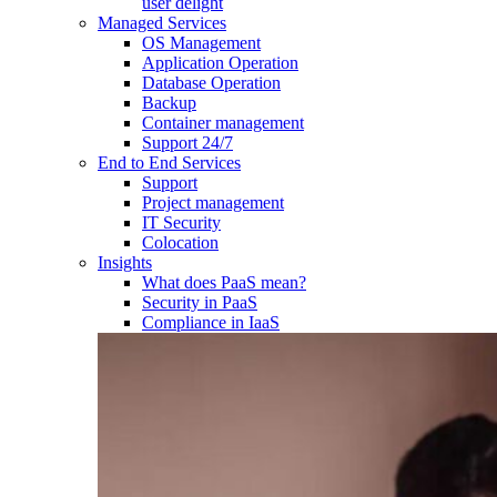
user delight
Managed Services
OS Management
Application Operation​
Database Operation​
Backup
Container management
Support 24/7
End to End Services
Support
Project management
IT Security
Colocation
Insights
What does PaaS mean?
Security in PaaS
Compliance in IaaS