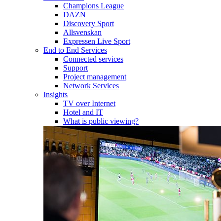
Champions League
DAZN
Discovery Sport
Allsvenskan
Expressen Live Sport
End to End Services
Connected services
Support
Project management
Network Services
Insights
TV over Internet
Hotel and IT
What is public viewing?