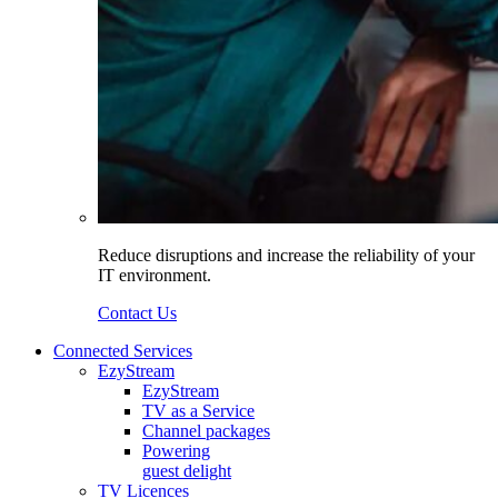
Reduce disruptions and increase the reliability of your
IT environment.
Contact Us
Connected Services
EzyStream
EzyStream
TV as a Service
Channel packages
Powering
guest delight
TV Licences