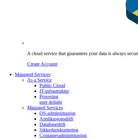
A cloud service that guarantees your data is always sec
Create Account
Managed Services
As a Service
Public Cloud
IT-infrastruktur
Powering
user delight
Managed Services
OS‑administrasjon
Applikasjonsdrift
Databasedrift
Sikkerhetskopiering
Containeradministrasjon