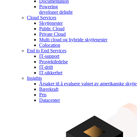
Documentation
Powering
developer delight
Cloud Services
Skytjenester
Public Cloud
Private Cloud
Multi cloud og hybride skytjenester
Colocation
End to End Services
IT-support
Prosjektledelse
IT-drift
IT-sikkerhet
Insights
Årsaker til å evaluere valget av amerikanske skytje
Bærekraft
Pris
Datacenter