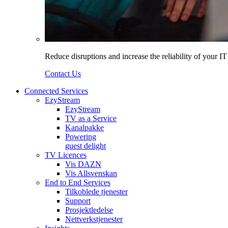
Reduce disruptions and increase the reliability of your I
Contact Us
Connected Services
EzyStream
EzyStream
TV as a Service
Kanalpakke
Powering
guest delight
TV Licences
Vis DAZN
Vis Allsvenskan
End to End Services
Tilkoblede tjenester
Support
Prosjektledelse
Nettverkstjenester