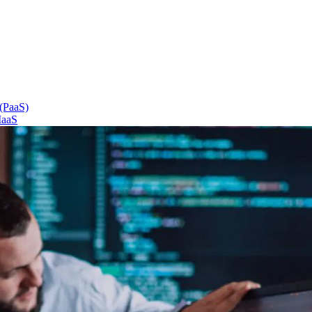
 (PaaS)
IaaS