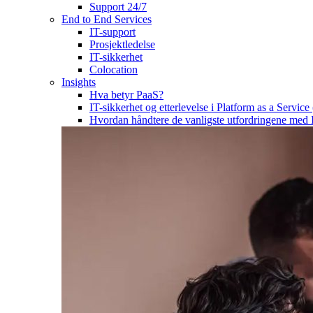
Support 24/7
End to End Services
IT-support
Prosjektledelse
IT-sikkerhet
Colocation
Insights
Hva betyr PaaS?
IT-sikkerhet og etterlevelse i Platform as a Service
Hvordan håndtere de vanligste utfordringene med 