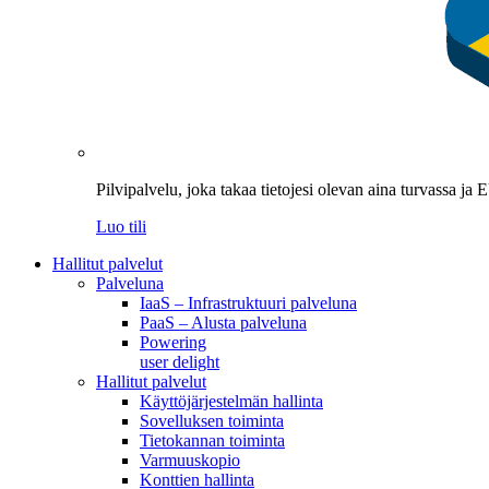
Pilvipalvelu, joka takaa tietojesi olevan aina turvassa ja
Luo tili
Hallitut palvelut
Palveluna
IaaS – Infrastruktuuri palveluna
PaaS – Alusta palveluna
Powering
user delight
Hallitut palvelut
Käyttöjärjestelmän hallinta
Sovelluksen toiminta
Tietokannan toiminta
Varmuuskopio
Konttien hallinta