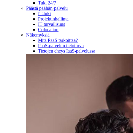
Tuki 24/7
Päästä päähän-palvelu
IT-tuki
Projektinhallinta
IT-turvallisuus
Colocation
Näkemyksiä
Mitä PaaS tarkoittaa?
PaaS-palvelun tietoturva
Tietojen eheys IaaS-palvelussa