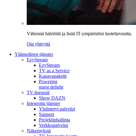
Vähennä häiriöitä ja lisää IT-ympäristösi luotettavuutta.
Ota yhteyttä
Yläpuolinen tjänster
EzyStream
EzyStream
TV as a Service
Kanavapaketti
Powering
guest delight
TV-lisenssit
Show DAZN
Integroitu tjänster
Yhdistetyt palvelut
Support
Projektinhallinta
Verkkopalvelut
Näkemyksiä