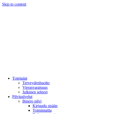
Skip to content
Toimialat
Terveydenhuolto
Vierasvaraisuus
Julkinen sektori
Pilvipalvelut
Binero pilvi
Kirjaudu sisään
Toimintatila