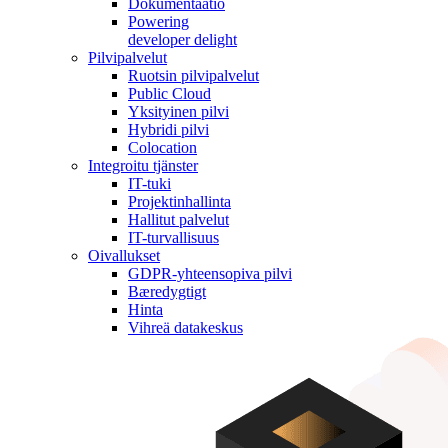
Dokumentaatio
Powering
developer delight
Pilvipalvelut
Ruotsin pilvipalvelut
Public Cloud
Yksityinen pilvi
Hybridi pilvi
Colocation
Integroitu tjänster
IT-tuki
Projektinhallinta
Hallitut palvelut
IT-turvallisuus
Oivallukset
GDPR-yhteensopiva pilvi
Bæredygtigt
Hinta
Vihreä datakeskus