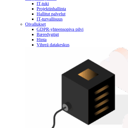
IT-tuki
Projektinhallinta
Hallitut palvelut
IT-turvallisuus
Oivallukset
GDPR-yhteensopiva pilvi
Bæredygtigt
Hinta
Vihreä datakeskus