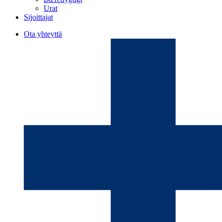
Urat
Sijoittajat
Ota yhteyttä