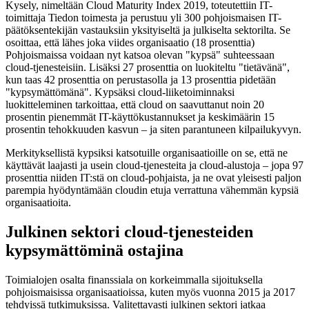
Kysely, nimeltään Cloud Maturity Index 2019, toteutettiin IT-
toimittaja Tiedon toimesta ja perustuu yli 300 pohjoismaisen IT-
päätöksentekijän vastauksiin yksityiseltä ja julkiselta sektorilta. Se
osoittaa, että lähes joka viides organisaatio (18 prosenttia)
Pohjoismaissa voidaan nyt katsoa olevan "kypsä" suhteessaan
cloud-tjenesteisiin. Lisäksi 27 prosenttia on luokiteltu "tietävänä",
kun taas 42 prosenttia on perustasolla ja 13 prosenttia pidetään
"kypsymättömänä". Kypsäksi cloud-liiketoiminnaksi
luokitteleminen tarkoittaa, että cloud on saavuttanut noin 20
prosentin pienemmät IT-käyttökustannukset ja keskimäärin 15
prosentin tehokkuuden kasvun – ja siten parantuneen kilpailukyvyn.
Merkityksellistä kypsiksi katsotuille organisaatioille on se, että ne
käyttävät laajasti ja usein cloud-tjenesteita ja cloud-alustoja – jopa 97
prosenttia niiden IT:stä on cloud-pohjaista, ja ne ovat yleisesti paljon
parempia hyödyntämään cloudin etuja verrattuna vähemmän kypsiä
organisaatioita.
Julkinen sektori cloud-tjenesteiden
kypsymättöminä ostajina
Toimialojen osalta finanssiala on korkeimmalla sijoituksella
pohjoismaisissa organisaatioissa, kuten myös vuonna 2015 ja 2017
tehdyissä tutkimuksissa. Valitettavasti julkinen sektori jatkaa