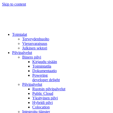
Skip to content
Toimialat
Terveydenhuolto
Vierasvaraisuus
Julkinen sektori
Pilvipalvelut
Binero pilvi
Kirjaudu sisään
Toimintatila
Dokumentaatio
Powering
developer delight
Pilvipalvelut
Ruotsin pilvipalvelut
Public Cloud
Yksityinen pilvi
Hybridi pilvi
Colocation
Integroitu tjänster