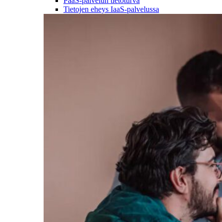
PaaS-palvelun tietoturva
Tietojen eheys IaaS-palvelussa