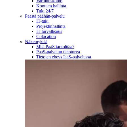
Varmuuskopio
Konttien hallinta
Tuki 24/7
Päästä päähän-palvelu
IT-tuki
Projektinhallinta
IT-turvallisuus
Colocation
Näkemyksiä
Mitä PaaS tarkoittaa?
PaaS-palvelun tietoturva
Tietojen eheys IaaS-palvelussa