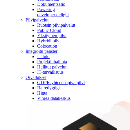
Dokumentaatio
Powering
developer delight
Pilvipalvelut
Ruotsin pilvipalvelut
Public Cloud
Yksityinen pilvi
Hybridi pilvi
Colocation
Integroitu tjänster
IT-tuki
Projektinhallinta
Hallitut palvelut
IT-turvallisuus
Oivallukset
GDPR-yhteensopiva pilvi
Bæredygtigt
Hinta
Vihreä datakeskus