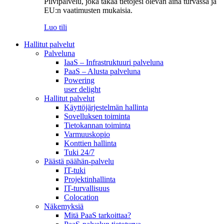
Pilvipalvelu, joka takaa tietojesi olevan aina turvassa ja
EU:n vaatimusten mukaisia.
Luo tili
Hallitut palvelut
Palveluna
IaaS – Infrastruktuuri palveluna
PaaS – Alusta palveluna
Powering
user delight
Hallitut palvelut
Käyttöjärjestelmän hallinta
Sovelluksen toiminta
Tietokannan toiminta
Varmuuskopio
Konttien hallinta
Tuki 24/7
Päästä päähän-palvelu
IT-tuki
Projektinhallinta
IT-turvallisuus
Colocation
Näkemyksiä
Mitä PaaS tarkoittaa?