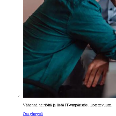
Vähennä häiriöitä ja lisää IT-ympäristösi luotettavuutta.
Ota yhteyttä