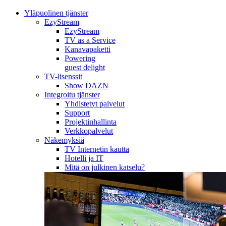
Yläpuolinen tjänster
EzyStream
EzyStream
TV as a Service
Kanavapaketti
Powering
guest delight
TV-lisenssit
Show DAZN
Integroitu tjänster
Yhdistetyt palvelut
Support
Projektinhallinta
Verkkopalvelut
Näkemyksiä
TV Internetin kautta
Hotelli ja IT
Mitä on julkinen katselu?