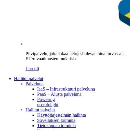
Pilvipalvelu, joka takaa tietojesi olevan aina turvassa ja
EU:n vaatimusten mukaisia.
Luo tili
Hallitut palvelut
Palveluna
IaaS – Infrastruktuuri palveluna
PaaS – Alusta palveluna
Powering
user delight
Hallitut palvelut
Käyttöjärjestelmän hallinta
Sovelluksen toiminta
Tietokannan toiminta