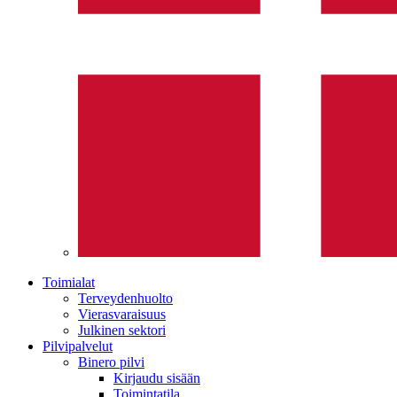
Toimialat
Terveydenhuolto
Vierasvaraisuus
Julkinen sektori
Pilvipalvelut
Binero pilvi
Kirjaudu sisään
Toimintatila