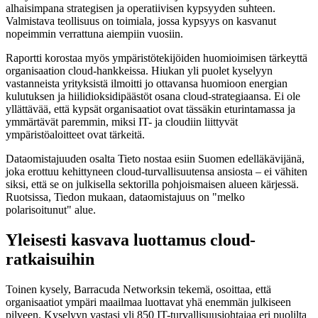
alhaisimpana strategisen ja operatiivisen kypsyyden suhteen.
Valmistava teollisuus on toimiala, jossa kypsyys on kasvanut
nopeimmin verrattuna aiempiin vuosiin.
Raportti korostaa myös ympäristötekijöiden huomioimisen tärkeyttä
organisaation cloud-hankkeissa. Hiukan yli puolet kyselyyn
vastanneista yrityksistä ilmoitti jo ottavansa huomioon energian
kulutuksen ja hiilidioksidipäästöt osana cloud-strategiaansa. Ei ole
yllättävää, että kypsät organisaatiot ovat tässäkin eturintamassa ja
ymmärtävät paremmin, miksi IT- ja cloudiin liittyvät
ympäristöaloitteet ovat tärkeitä.
Dataomistajuuden osalta Tieto nostaa esiin Suomen edelläkävijänä,
joka erottuu kehittyneen cloud-turvallisuutensa ansiosta – ei vähiten
siksi, että se on julkisella sektorilla pohjoismaisen alueen kärjessä.
Ruotsissa, Tiedon mukaan, dataomistajuus on "melko
polarisoitunut" alue.
Yleisesti kasvava luottamus cloud-
ratkaisuihin
Toinen kysely, Barracuda Networksin tekemä, osoittaa, että
organisaatiot ympäri maailmaa luottavat yhä enemmän julkiseen
pilveen. Kyselyyn vastasi yli 850 IT-turvallisuusjohtajaa eri puolilta