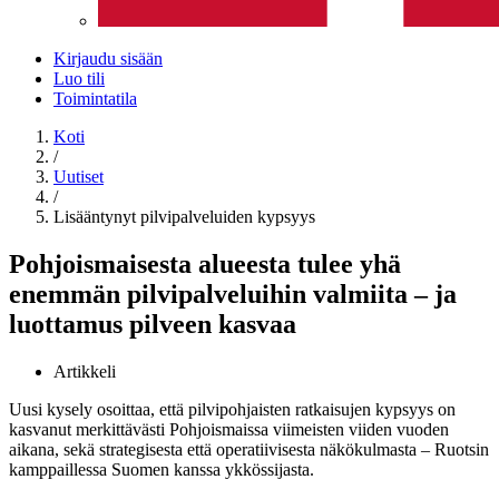
Kirjaudu sisään
Luo tili
Toimintatila
Koti
/
Uutiset
/
Lisääntynyt pilvipalveluiden kypsyys
Pohjoismaisesta alueesta tulee yhä
enemmän
pilvipalveluihin valmiita
– ja
luottamus pilveen kasvaa
Artikkeli
Uusi kysely osoittaa, että pilvipohjaisten ratkaisujen kypsyys on
kasvanut merkittävästi Pohjoismaissa viimeisten viiden vuoden
aikana, sekä strategisesta että operatiivisesta näkökulmasta – Ruotsin
kamppaillessa Suomen kanssa ykkössijasta.