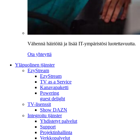
Vähennä häiriöitä ja lisää IT-ympäristösi luotettavuutta.
Ota yhteyttä
Yläpuolinen tjänster
EzyStream
EzyStream
TV as a Service
Kanavapaketti
Powering
guest delight
TV-lisenssit
Show DAZN
Integroitu tjänster
Yhdistetyt palvelut
Support
Projektinhallinta
Verkkopalvelut